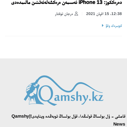
دەرەككوز: iPhone 13 نەسىمەن ەرەكشەلەنەتىنىن مالىمدەدى
12:38، 15 اقپان 2021
ەرجان توقتار
كوبىرەك وقۋ
قامشى - ۇل بولساڭ قولىڭدا، قۇل بولساڭ توبەڭدە وينايدى!|Qamshy
News