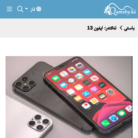
قاز
باستى
تەگتەر: ايفون 13