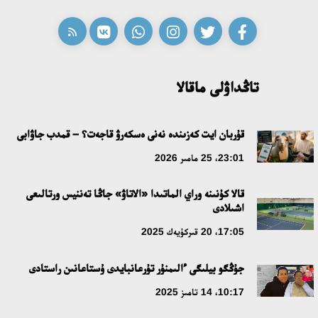
تاڭداۋلى ماقالا
قۇربان ايت كەزىندە نەنى ەسكەرۋ قاجەت؟ – قمدب جاۋابى
23:01، 25 مامىر 2026
قالا كۇنىنە وراي الماتىدا «الاتاۋ» جاڭا تەننيس ورتالىعى
اشىلادى
17:05، 20 قىركۇيەك 2025
جۇڭگو بيلىگى ءالىمنۇر تۇرعانبايدى ۇستاعانىن راستادى
10:17، 14 تامىز 2025