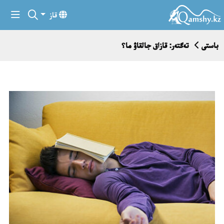
قاز
باستى
تەگتەر: قازاق جالقاۋ ما؟