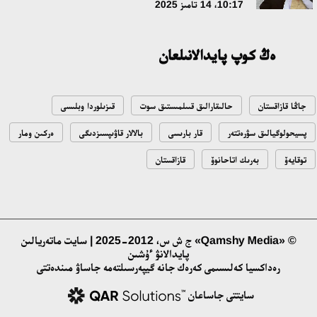
10:17، 14 تامىز 2025
ەڭ كوپ پايدالانىلعان
جاڭا قازاقستان
حالىقارالىق قىىلمىستىق سوت
قىزىلوردا وبلىسى
پسيحولوگيالىق سۋرەتتەر
قار بارىسى
بالالار قاۋىپسىزدىگى
ەركىن ومار
توقايەۆ
بەرىك اتاحانوۆ
قازاقستان
© «Qamshy Media» ج ش س، 2012-2025 | سايت ماتەريالىن
پايدالانۋ ءۇشىن
رەداكسيا كەلىسىمى كەرەك جانە گيپەرسىلتەمە جاساۋ مىندەتتى
سايتتى جاساعان