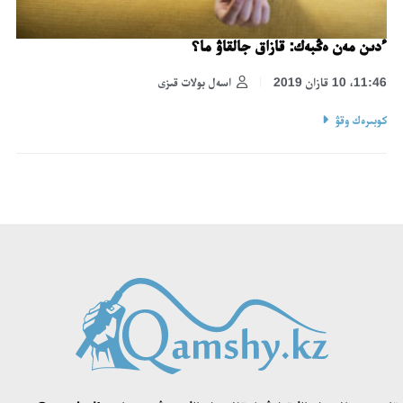
ءدىن مەن ەڭبەك: قازاق جالقاۋ ما؟
11:46، 10 قازان 2019
اسەل بولات قىزى
كوبىرەك وقۋ