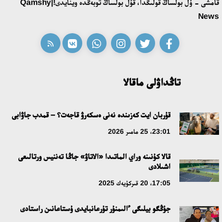
قامشى - ۇل بولساڭ قولىڭدا، قۇل بولساڭ توبەڭدە وينايدى!|Qamshy
News
تاڭداۋلى ماقالا
قۇربان ايت كەزىندە نەنى ەسكەرۋ قاجەت؟ – قمدب جاۋابى
23:01، 25 مامىر 2026
قالا كۇنىنە وراي الماتىدا «الاتاۋ» جاڭا تەننيس ورتالىعى
اشىلادى
17:05، 20 قىركۇيەك 2025
جۇڭگو بيلىگى ءالىمنۇر تۇرعانبايدى ۇستاعانىن راستادى