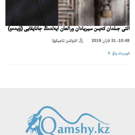
التى جىلدان كەيىن سيريادان ورالعان ايەلدىڭ جانايقايى (ۆيدەو)
10:48، 31 قازان 2019
اقتولقىن تاجيكوۆا
كوبىرەك وقۋ