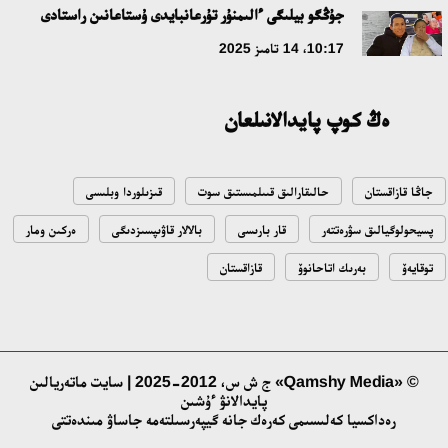
جۇڭگو بيلىگى ءالىمنۇر تۇرعانبايدى ۇستاعانىن راستادى
10:17، 14 تامىز 2025
ەڭ كوپ پايدالانىلعان
جاڭا قازاقستان
حالىقارالىق قىىلمىستىق سوت
قىزىلوردا وبلىسى
پسيحولوگيالىق سۋرەتتەر
قار بارىسى
بالالار قاۋىپسىزدىگى
ەركىن ومار
توقايەۆ
بەرىك اتاحانوۆ
قازاقستان
© «Qamshy Media» ج ش س، 2012-2025 | سايت ماتەريالىن
پايدالانۋ ءۇشىن
رەداكسيا كەلىسىمى كەرەك جانە گيپەرسىلتەمە جاساۋ مىندەتتى