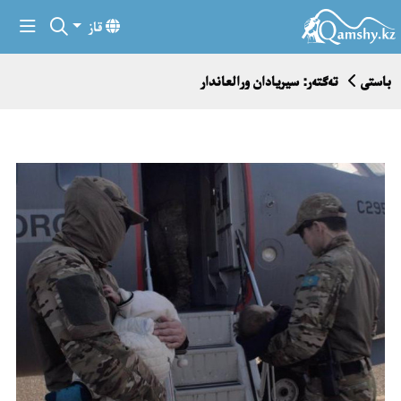
قاز
باستى
تەگتەر: سيريادان ورالعاندار