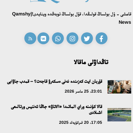
قامشى - ۇل بولساڭ قولىڭدا، قۇل بولساڭ توبەڭدە وينايدى!|Qamshy
News
تاڭداۋلى ماقالا
قۇربان ايت كەزىندە نەنى ەسكەرۋ قاجەت؟ – قمدب جاۋابى
23:01، 25 مامىر 2026
قالا كۇنىنە وراي الماتىدا «الاتاۋ» جاڭا تەننيس ورتالىعى
اشىلادى
17:05، 20 قىركۇيەك 2025