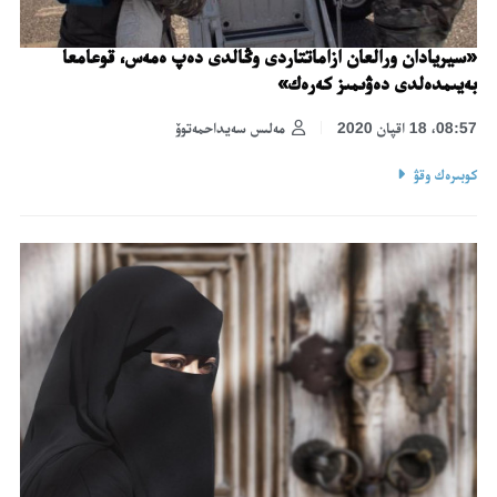
«سيريادان ورالعان ازاماتتاردى وڭالدى دەپ ەمەس، قوعامعا
بەيىمدەلدى دەۋىمىز كەرەك»
08:57، 18 اقپان 2020
مەلىس سەيداحمەتوۆ
كوبىرەك وقۋ