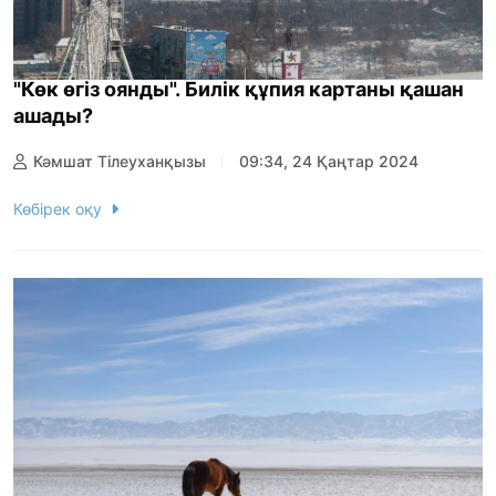
"Көк өгіз оянды". Билік құпия картаны қашан
ашады?
Кәмшат Тілеуханқызы
09:34, 24 Қаңтар 2024
Көбірек оқу