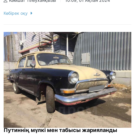
Кәмшат Тілеуханқызы
10:09, 01 Ақпан 2024
Көбірек оқу
Путиннің мүлкі мен табысы жарияланды