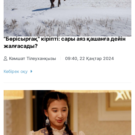
"Бөрісырғақ" кіріпті: сары аяз қашанға дейін
жалғасады?
Кәмшат Тілеуханқызы
09:40, 22 Қаңтар 2024
Көбірек оқу