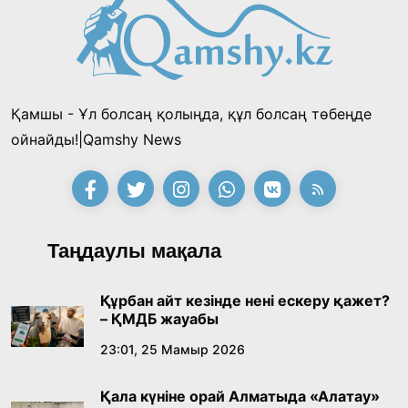
Қамшы - Ұл болсаң қолыңда, құл болсаң төбеңде
ойнайды!|Qamshy News
Таңдаулы мақала
Құрбан айт кезінде нені ескеру қажет?
– ҚМДБ жауабы
23:01, 25 Мамыр 2026
Қала күніне орай Алматыда «Алатау»