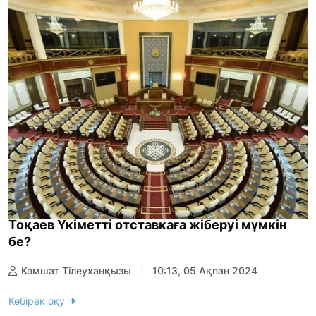
Тоқаев Үкіметті отставкаға жіберуі мүмкін
бе?
Кәмшат Тілеуханқызы
10:13, 05 Ақпан 2024
Көбірек оқу