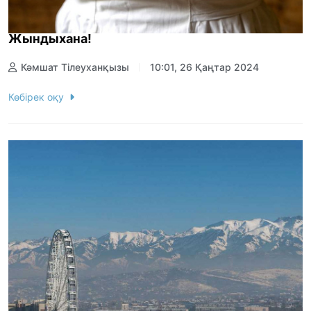
Жындыхана!
Кәмшат Тілеуханқызы
10:01, 26 Қаңтар 2024
Көбірек оқу