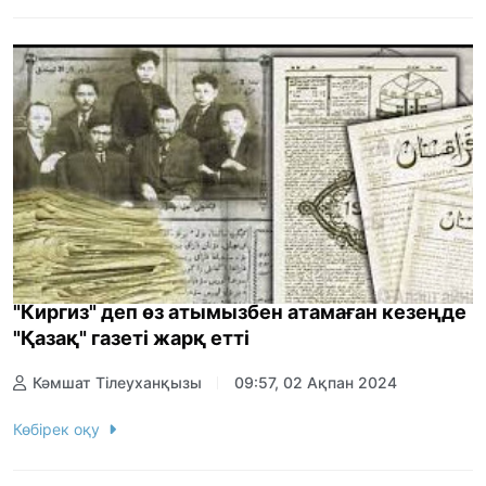
"Киргиз" деп өз атымызбен атамаған кезеңде
"Қазақ" газеті жарқ етті
Кәмшат Тілеуханқызы
09:57, 02 Ақпан 2024
Көбірек оқу