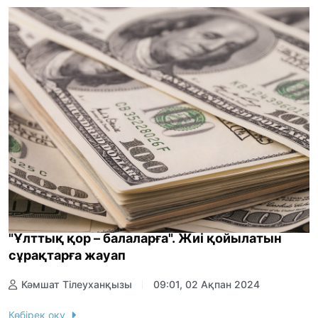
"Ұлттық қор – балаларға". Жиі қойылатын
сұрақтарға жауап
Кәмшат Тілеуханқызы
09:01, 02 Ақпан 2024
Көбірек оқу