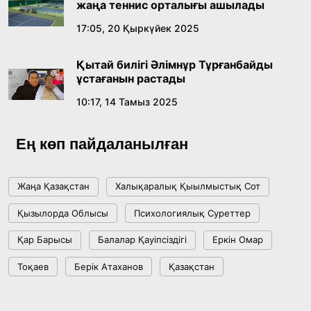
жаңа теннис орталығы ашылады
17:05, 20 Қыркүйек 2025
Қытай билігі Әлімнұр Тұрғанбайды
ұстағанын растады
10:17, 14 Тамыз 2025
Ең көп пайдаланылған
Жаңа Қазақстан
Халықаралық Қыылмыстық Сот
Қызылорда Облысы
Психологиялық Суреттер
Қар Барысы
Балалар Қауіпсіздігі
Еркін Омар
Тоқаев
Берік Атаханов
Қазақстан