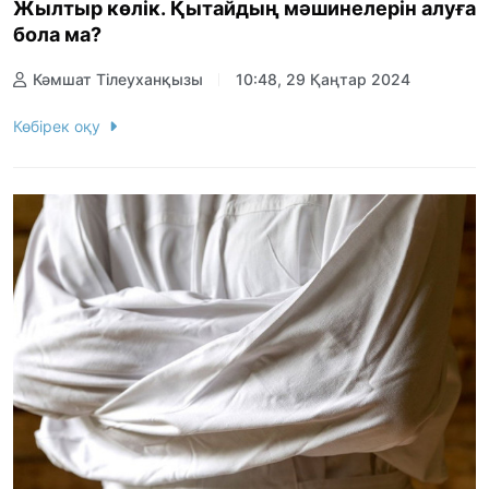
Жылтыр көлік. Қытайдың мәшинелерін алуға
бола ма?
Кәмшат Тілеуханқызы
10:48, 29 Қаңтар 2024
Көбірек оқу