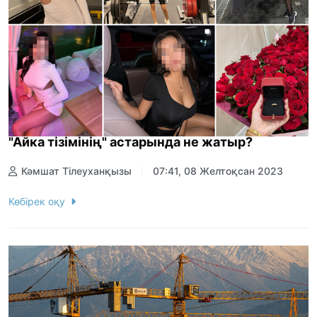
"Айка тізімінің" астарында не жатыр?
Кәмшат Тілеуханқызы
07:41, 08 Желтоқсан 2023
Көбірек оқу