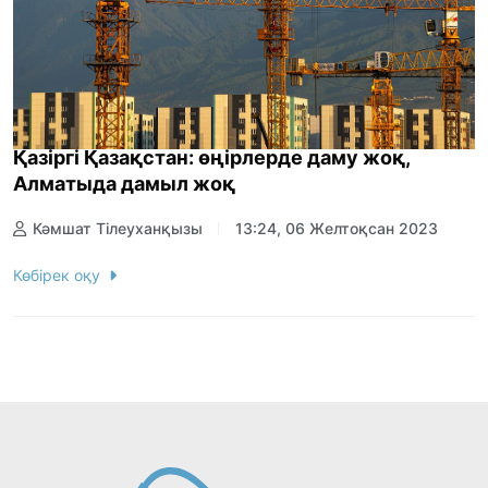
Қазіргі Қазақстан: өңірлерде даму жоқ,
Алматыда дамыл жоқ
Кәмшат Тілеуханқызы
13:24, 06 Желтоқсан 2023
Көбірек оқу