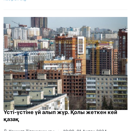
Үсті-үстіне үй алып жүр. Қолы жеткен кей
қазақ