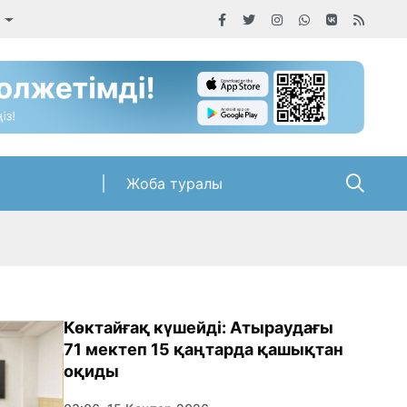
а
Жоба туралы
Көктайғақ күшейді: Атыраудағы
71 мектеп 15 қаңтарда қашықтан
оқиды