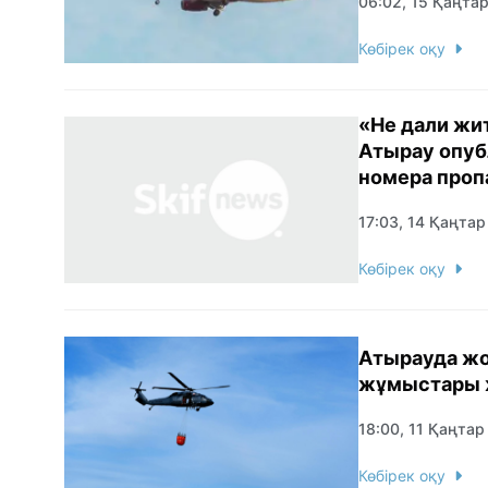
06:02, 15 Қаңта
Көбірек оқу
«Не дали жит
Атырау опуб
номера проп
17:03, 14 Қаңта
Көбірек оқу
Атырауда жо
жұмыстары 
18:00, 11 Қаңтар
Көбірек оқу