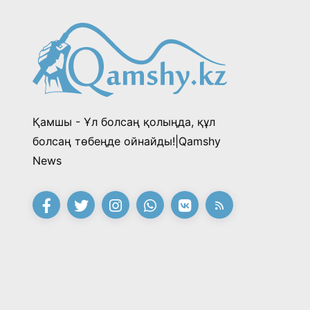
Қамшы - Ұл болсаң қолыңда, құл
болсаң төбеңде ойнайды!|Qamshy
News