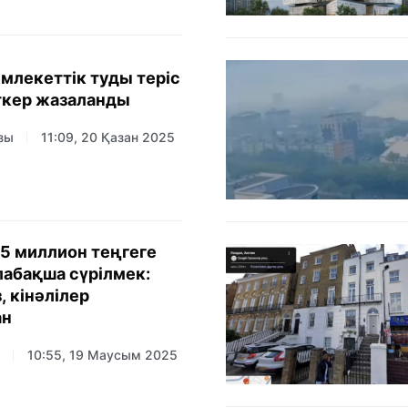
млекеттік туды теріс
ткер жазаланды
зы
11:09, 20 Қазан 2025
5 миллион теңгеге
лабақша сүрілмек:
, кінәлілер
ан
10:55, 19 Маусым 2025