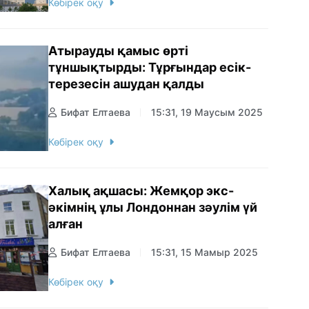
Көбірек оқу
Атырауды қамыс өрті
тұншықтырды: Тұрғындар есік-
терезесін ашудан қалды
Бифат Елтаева
15:31, 19 Маусым 2025
Көбірек оқу
Халық ақшасы: Жемқор экс-
әкімнің ұлы Лондоннан зәулім үй
алған
Бифат Елтаева
15:31, 15 Мамыр 2025
Көбірек оқу