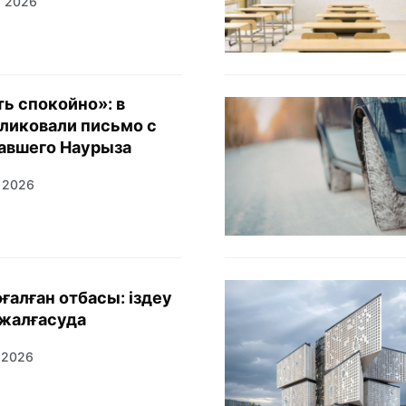
р 2026
ь спокойно»: в
ликовали письмо с
авшего Наурыза
р 2026
ғалған отбасы: іздеу
жалғасуда
 2026