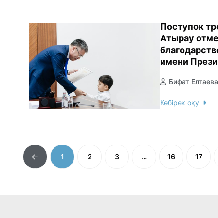
Поступок тр
Атырау отм
благодарств
имени Прези
Бифат Елтаева
Көбірек оқу
1
2
3
…
16
17