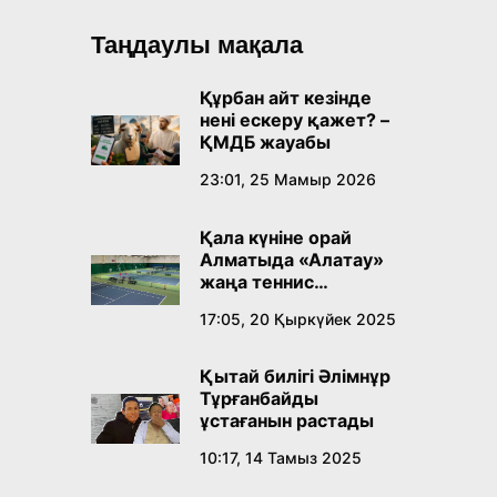
Таңдаулы мақала
Құрбан айт кезінде
нені ескеру қажет? –
ҚМДБ жауабы
23:01, 25 Мамыр 2026
Қала күніне орай
Алматыда «Алатау»
жаңа теннис
орталығы ашылады
17:05, 20 Қыркүйек 2025
Қытай билігі Әлімнұр
Тұрғанбайды
ұстағанын растады
10:17, 14 Тамыз 2025