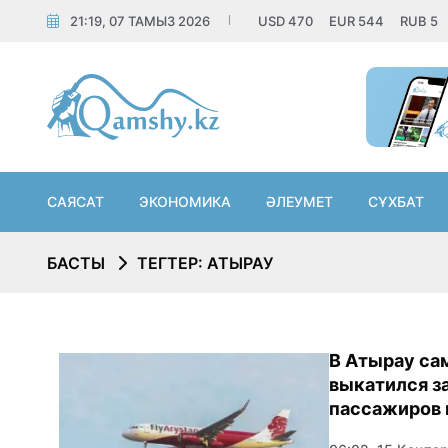
21:19, 07 ТАМЫЗ 2026
USD
470
EUR
544
RUB
5
САЯСАТ
ЭКОНОМИКА
ӘЛЕУМЕТ
СҰХБАТ
БАСТЫ
ТЕГТЕР: АТЫРАУ
В Атырау сам
выкатился за
пассажиров 