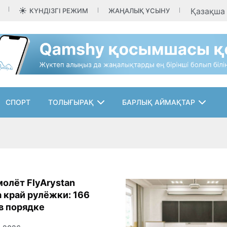
Қазақш
КҮНДІЗГІ РЕЖИМ
ЖАҢАЛЫҚ ҰСЫНУ
СПОРТ
ТОЛЫҒЫРАҚ
БАРЛЫҚ АЙМАҚТАР
олёт FlyArystan
 край рулёжки: 166
в порядке