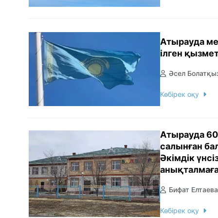
Атырауда ме
ілген қызме
Әсел Болатқы
Көбірек оқу
Атырауда 60
салынған ба
Әкімдік үнсіз
анықталмағ
Бифат Елтаева
Көбірек оқу