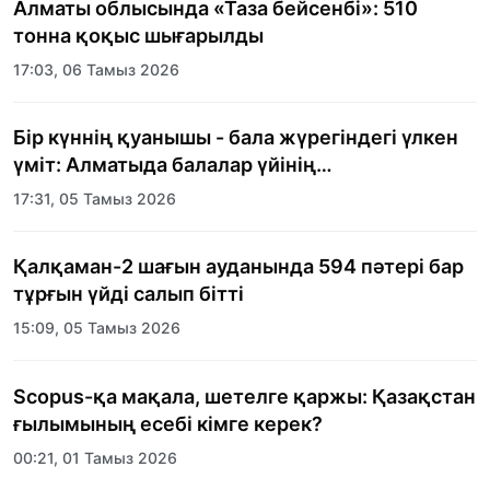
Алматы облысында «Таза бейсенбі»: 510
тонна қоқыс шығарылды
17:03, 06 Тамыз 2026
Бір күннің қуанышы - бала жүрегіндегі үлкен
үміт: Алматыда балалар үйінің
тәрбиеленушілеріне мерекелік күн
17:31, 05 Тамыз 2026
ұйымдастырылды
Қалқаман-2 шағын ауданында 594 пәтері бар
тұрғын үйді салып бітті
15:09, 05 Тамыз 2026
Scopus-қа мақала, шетелге қаржы: Қазақстан
ғылымының есебі кімге керек?
00:21, 01 Тамыз 2026