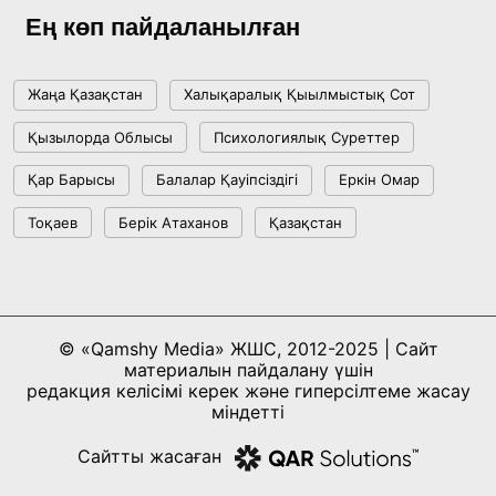
жетістіктері мен даму бағыты
Ең көп пайдаланылған
17:09, 20 Шілде 2026
Жаңа Қазақстан
Халықаралық Қыылмыстық Сот
Мемлекет басшысы Көбейтұз көлінің жай-
Қызылорда Облысы
Психологиялық Суреттер
күйіне назар аударды
Қар Барысы
Балалар Қауіпсіздігі
Еркін Омар
18:22, 17 Шілде 2026
Тоқаев
Берік Атаханов
Қазақстан
АЛТЫН ОРДА ТАРИХЫН ОҚЫТУДЫҢ
ИННОВАЦИЯЛЫҚ ТӘСІЛДЕРІ ЕНГІЗІЛЕДІ
10:28, 15 Шілде 2026
© «Qamshy Media» ЖШС, 2012-2025 | Сайт
материалын пайдалану үшін
Қазақстан ҰҚК: уақыт сын-қатерлері және
редакция келісімі керек және гиперсілтеме жасау
ұлттық мүддені қорғау
міндетті
17:49, 13 Шілде 2026
Сайтты жасаған