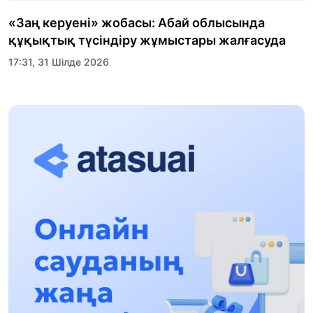
«Заң керуені» жобасы: Абай облысында
құқықтық түсіндіру жұмыстары жалғасуда
17:31, 31 Шілде 2026
Халықаралық «Формула-1 H2O» жарысын
Қонаев қаласында өткізу жоспарлануда
13:13, 30 Шілде 2026
Асхат Асылбеков: Күшті билікке күшті
тұлғалар керек!
12:01, 28 Шілде 2026
Абзал Достияр: Думан Мұхаметкәрімді
Алматы түрмесіне ауыстыруы мүмкін
16:15, 27 Шілде 2026