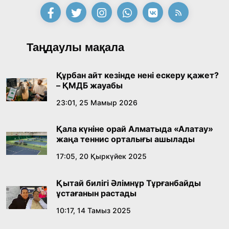
қабылдады
16:27, 23 Шілде 2026
Қазақ тіліндегі «құт» концептісінің
Таңдаулы мақала
лингвомәдени сипаты
09:21, 21 Шілде 2026
Құрбан айт кезінде нені ескеру қажет?
– ҚМДБ жауабы
Абайдың адам тәрбиесі туралы
23:01, 25 Мамыр 2026
көзқарастарының өзектілігі
Қала күніне орай Алматыда «Алатау»
18:59, 20 Шілде 2026
жаңа теннис орталығы ашылады
17:05, 20 Қыркүйек 2025
Жасанды интеллект: адамзаттың көмекшісі
ме, әлде бәсекелесі ме?
Қытай билігі Әлімнұр Тұрғанбайды
18:16, 20 Шілде 2026
ұстағанын растады
10:17, 14 Тамыз 2025
Ұлттық архивтің ашылғанына 20 жыл: негізгі