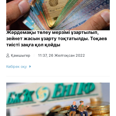
Жәрдемақы төлеу мерзімі ұзартылып,
зейнет жасын ұзарту тоқтатылды. Тоқаев
тиісті заңға қол қойды
Қамшыгер
11:37, 26 Желтоқсан 2022
Көбірек оқу