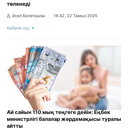
төленеді
Әсел Болатқызы
16:42, 22 Тамыз 2025
Көбірек оқу
Ай сайын 110 мың теңгеге дейін: Еңбек
министрлігі балалар жәрдемақысы туралы
айтты