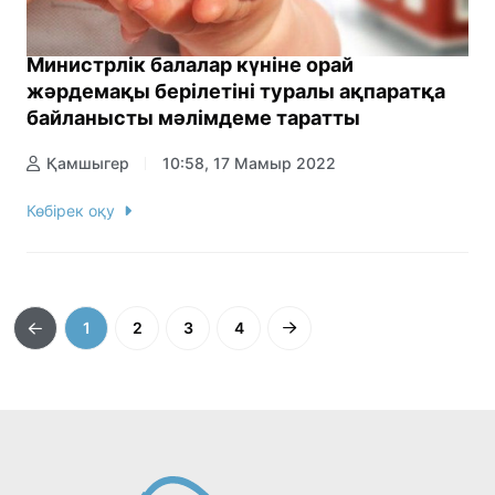
Министрлік балалар күніне орай
жәрдемақы берілетіні туралы ақпаратқа
байланысты мәлімдеме таратты
Қамшыгер
10:58, 17 Мамыр 2022
Көбірек оқу
1
2
3
4