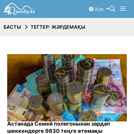
Қаз
БАСТЫ
ТЕГТЕР: ЖӘРДЕМАҚЫ
Астанада Семей полигонынан зардап
шеккендерге 9830 теңге өтемақы