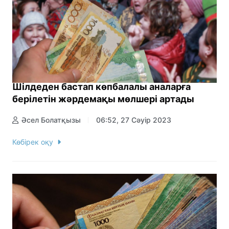
Шілдеден бастап көпбалалы аналарға
берілетін жәрдемақы мөлшері артады
Әсел Болатқызы
06:52, 27 Сәуір 2023
Көбірек оқу