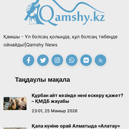
Қамшы - Ұл болсаң қолыңда, құл болсаң төбеңде
ойнайды!|Qamshy News
Таңдаулы мақала
Құрбан айт кезінде нені ескеру қажет?
– ҚМДБ жауабы
23:01, 25 Мамыр 2026
Қала күніне орай Алматыда «Алатау»