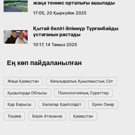
жаңа теннис орталығы ашылады
17:05, 20 Қыркүйек 2025
Қытай билігі Әлімнұр Тұрғанбайды
ұстағанын растады
10:17, 14 Тамыз 2025
Ең көп пайдаланылған
Жаңа Қазақстан
Халықаралық Қыылмыстық Сот
Қызылорда Облысы
Психологиялық Суреттер
Қар Барысы
Балалар Қауіпсіздігі
Еркін Омар
Тоқаев
Берік Атаханов
Қазақстан