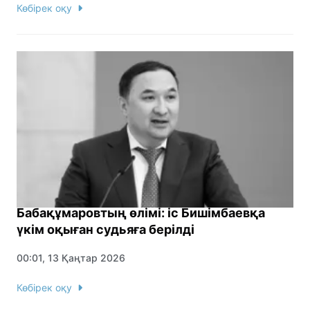
Көбірек оқу
Бабақұмаровтың өлімі: іс Бишімбаевқа
үкім оқыған судьяға берілді
00:01, 13 Қаңтар 2026
Көбірек оқу