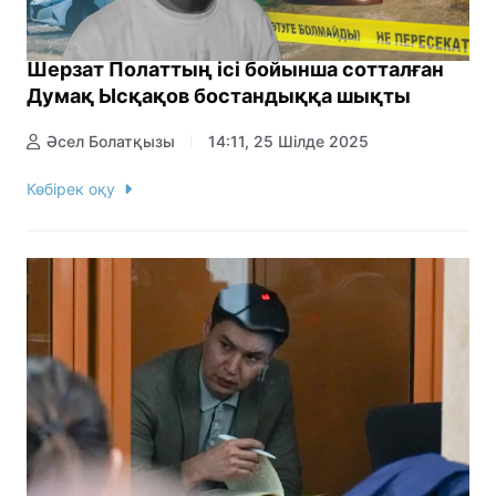
Шерзат Полаттың ісі бойынша сотталған
Думақ Ысқақов бостандыққа шықты
Әсел Болатқызы
14:11, 25 Шілде 2025
Көбірек оқу