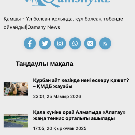
Қамшы - Ұл болсаң қолыңда, құл болсаң төбеңде
ойнайды!|Qamshy News
Таңдаулы мақала
Құрбан айт кезінде нені ескеру қажет?
– ҚМДБ жауабы
23:01, 25 Мамыр 2026
Қала күніне орай Алматыда «Алатау»
жаңа теннис орталығы ашылады
17:05, 20 Қыркүйек 2025