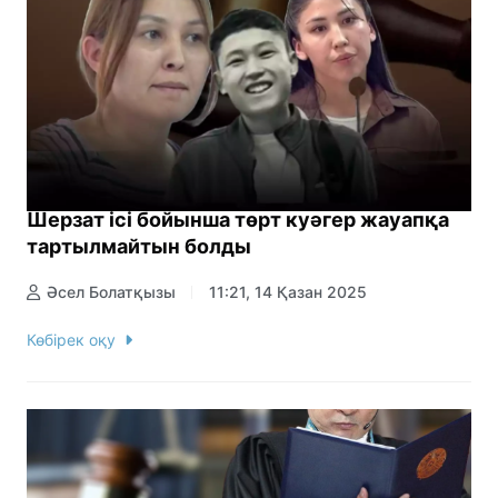
Шерзат ісі бойынша төрт куәгер жауапқа
тартылмайтын болды
Әсел Болатқызы
11:21, 14 Қазан 2025
Көбірек оқу