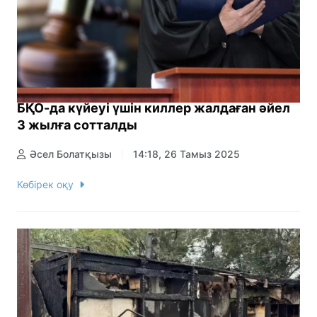
БҚО-да күйеуі үшін киллер жалдаған әйел
3 жылға сотталды
Әсел Болатқызы
14:18, 26 Тамыз 2025
Көбірек оқу