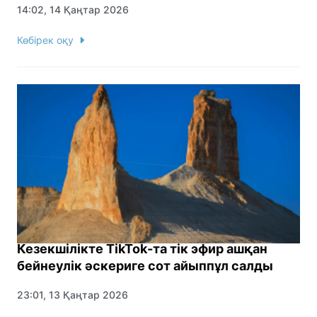
14:02, 14 Қаңтар 2026
Көбірек оқу
Кезекшілікте TikTok-та тік эфир ашқан
бейнеулік әскериге сот айыппұл салды
23:01, 13 Қаңтар 2026