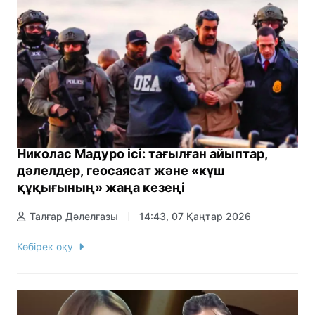
Николас Мадуро ісі: тағылған айыптар,
дәлелдер, геосаясат және «күш
құқығының» жаңа кезеңі
Талғар Дәлелғазы
14:43, 07 Қаңтар 2026
Көбірек оқу