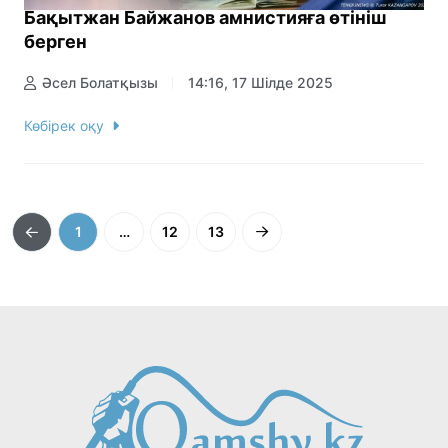
Бақытжан Байжанов амнистияға өтініш
берген
Әсел Болатқызы
14:16, 17 Шілде 2025
Көбірек оқу
1
…
12
13