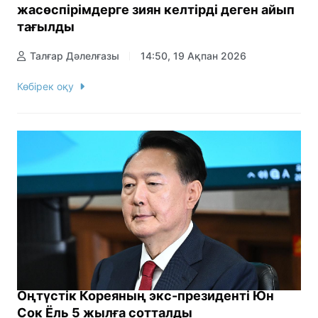
жасөспірімдерге зиян келтірді деген айып
тағылды
Талғар Дәлелғазы
14:50, 19 Ақпан 2026
Көбірек оқу
Оңтүстік Кореяның экс-президенті Юн
Сок Ёль 5 жылға сотталды