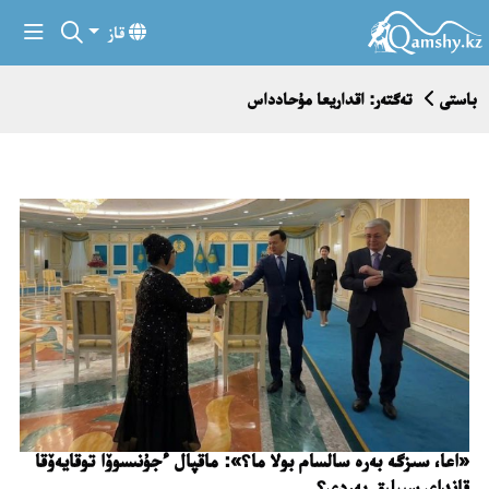
قاز
باستى
تەگتەر: اقداريعا مۇحادداس
«اعا، سىزگە بەرە سالسام بولا ما؟»: ماقپال ءجۇنىسوۆا توقايەۆقا
قانداي سىيلىق بەردى؟