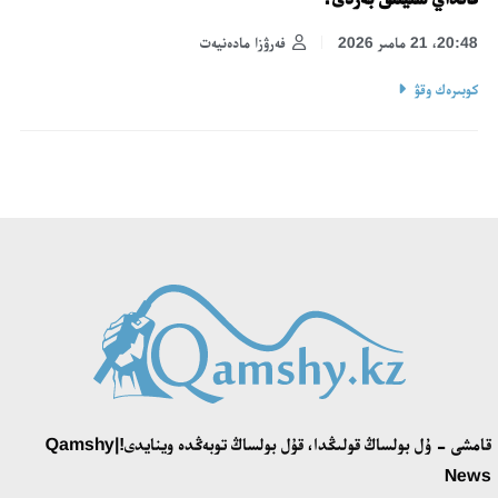
20:48، 21 مامىر 2026
فەرۋزا مادەنيەت
كوبىرەك وقۋ
قامشى - ۇل بولساڭ قولىڭدا، قۇل بولساڭ توبەڭدە وينايدى!|Qamshy
News