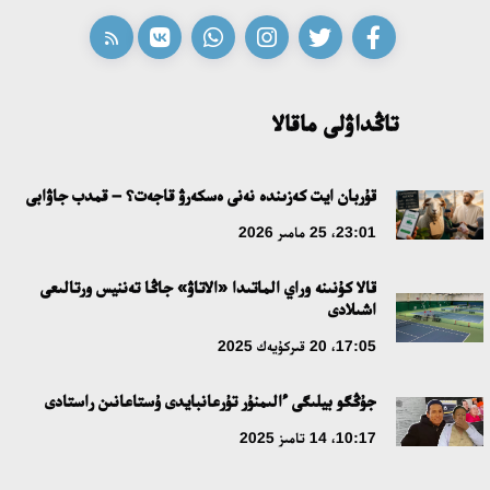
تاڭداۋلى ماقالا
قۇربان ايت كەزىندە نەنى ەسكەرۋ قاجەت؟ – قمدب جاۋابى
23:01، 25 مامىر 2026
قالا كۇنىنە وراي الماتىدا «الاتاۋ» جاڭا تەننيس ورتالىعى
اشىلادى
17:05، 20 قىركۇيەك 2025
جۇڭگو بيلىگى ءالىمنۇر تۇرعانبايدى ۇستاعانىن راستادى
10:17، 14 تامىز 2025