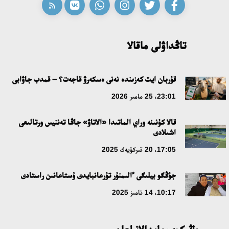
تاڭداۋلى ماقالا
قۇربان ايت كەزىندە نەنى ەسكەرۋ قاجەت؟ – قمدب جاۋابى
23:01، 25 مامىر 2026
قالا كۇنىنە وراي الماتىدا «الاتاۋ» جاڭا تەننيس ورتالىعى
اشىلادى
17:05، 20 قىركۇيەك 2025
جۇڭگو بيلىگى ءالىمنۇر تۇرعانبايدى ۇستاعانىن راستادى
10:17، 14 تامىز 2025