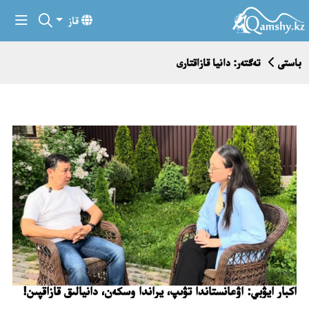
قاز
باستى
تەگتەر: دانيا قازاقتارى
اكبار ايۋبي: اۋعانستاندا تۋىپ، يراندا وسكەن، دانيالىق قازاقپىن!