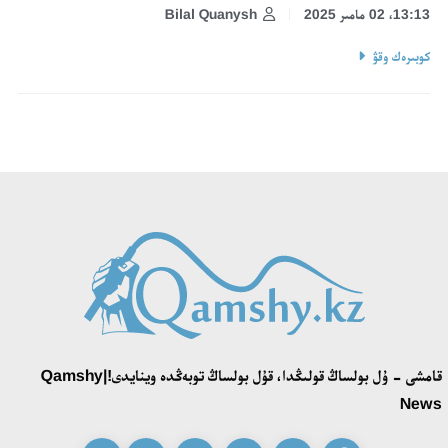
13:13، 02 مامىر 2025
Bilal Quanysh
كوبىرەك وقۋ
قامشى - ۇل بولساڭ قولىڭدا، قۇل بولساڭ توبەڭدە وينايدى!|Qamshy
News