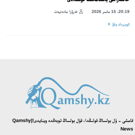
20:19، 15 مامىر 2026
فەرۋزا مادەنيەت
كوبىرەك وقۋ
قامشى - ۇل بولساڭ قولىڭدا، قۇل بولساڭ توبەڭدە وينايدى!|Qamshy
News