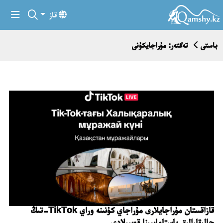
قاز
باستى
تەگتەر: مۇراجايكۇنى
قازاقستان مۇراجايلارى مۇراجاي كۇنىنە وراي TikTok-تىڭ
حالىقارالىق باستاماسىنا قوسىلادى