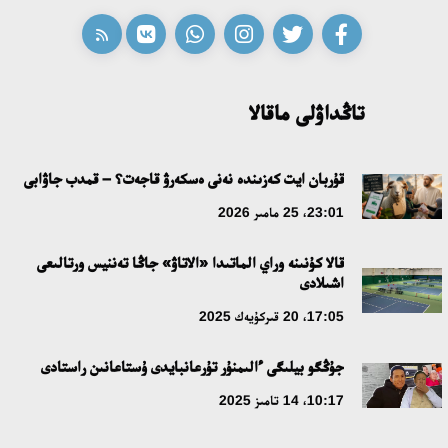
تاڭداۋلى ماقالا
قۇربان ايت كەزىندە نەنى ەسكەرۋ قاجەت؟ – قمدب جاۋابى
23:01، 25 مامىر 2026
قالا كۇنىنە وراي الماتىدا «الاتاۋ» جاڭا تەننيس ورتالىعى
اشىلادى
17:05، 20 قىركۇيەك 2025
جۇڭگو بيلىگى ءالىمنۇر تۇرعانبايدى ۇستاعانىن راستادى
10:17، 14 تامىز 2025