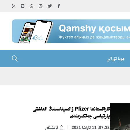
جوبا تۋرالى
قازاقستانعا Pfizer ۆاكسيناسىنىڭ العاشقى
پارتياسى جەتكىزىلدى
07:32، 11 قاراشا 2021
قامشىگەر