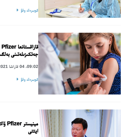
كوبىرەك وقۋ
قا
جەتكىزىلەتىنى بەلگى
09:02، 04 قاراشا 2021
كوبىرەك وقۋ
مينيس
ايتتى