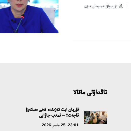
نۇرسۇلۋ تەمىرحان قىزى
تاڭداۋلى ماقالا
قۇربان ايت كەزىندە نەنى ەسكەرۋ
قاجەت؟ – قمدب جاۋابى
23:01، 25 مامىر 2026