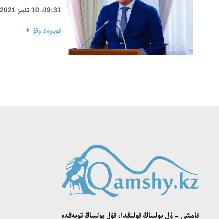
09:31، 10 تامىز 2021
كوبىرەك وقۋ
قامشى - ۇل بولساڭ قولىڭدا، قۇل بولساڭ توبەڭدە