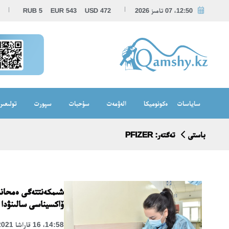
12:50، 07 تامىز 2026
472
USD
543
EUR
5
RUB
ساياسات
ەكونوميكا
الەۋمەت
سۇحبات
سپورت
تولىعىر
باستى
تەگتەر: PFIZER
ۆاكسيناسى سالىنۋدا
14:58، 16 قاراشا 2021