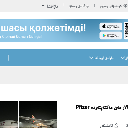
قازاقشا
كۇندىزگى رەجيم
جاڭالىق ۇسىنۋ
اق
بارلىق ايماقتار
شىمكەنتتەگى ەمحانالار مەن مەكتەپتەردە Pfizer
قامشىگەر