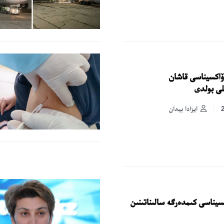
زاقستانعا Pfizer ۆاكسيناسى قاشان
لى بولدى
ايزادا بيدان
تر Pfizer ۆاكسيناسى كىمدەرگە سالىناتىنىن