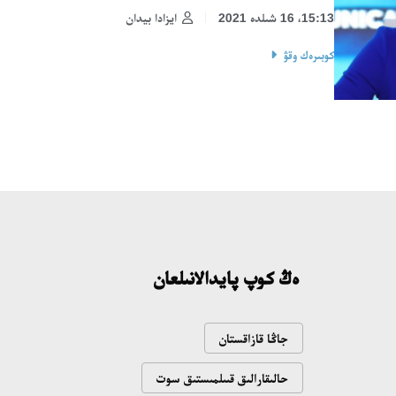
15:13، 16 شىلدە 2021
ايزادا بيدان
كوبىرەك وقۋ
ەڭ كوپ پايدالانىلعان
جاڭا قازاقستان
حالىقارالىق قىىلمىستىق سوت