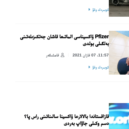
كوبىرەك وقۋ
Pfizer ۆاكسيناسى الماتىعا قاشان جەتكىزىلەتىنى
بەلگىلى بولدى
11:57، 07 قازان 2021
قامشىگەر
كوبىرەك وقۋ
قازاقستاندا بالالارعا ۆاكسينا سالىناتىنى راس پا؟
دسم وكىلى جاۋاپ بەردى