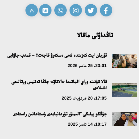
تاڭداۋلى ماقالا
قۇربان ايت كەزىندە نەنى ەسكەرۋ قاجەت؟ – قمدب جاۋابى
23:01، 25 مامىر 2026
قالا كۇنىنە وراي الماتىدا «الاتاۋ» جاڭا تەننيس ورتالىعى
اشىلادى
17:05، 20 قىركۇيەك 2025
جۇڭگو بيلىگى ءالىمنۇر تۇرعانبايدى ۇستاعانىن راستادى
10:17، 14 تامىز 2025