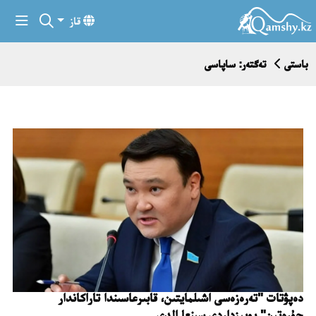
قاز
باستى
تەگتەر: ساپاسى
دەپۋتات "تەرەزەسى اشىلمايتىن، قابىرعاسىندا تاراكاندار
جۇرەتىن" پويىزداردى سىنعا الدى