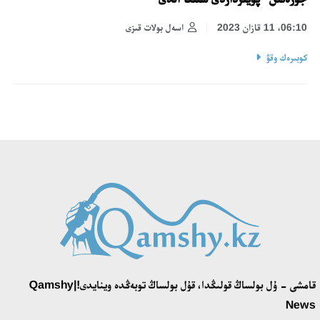
06:10، 11 قازان 2023
اسەل بولات قىزى
كوبىرەك وقۋ
قامشى - ۇل بولساڭ قولىڭدا، قۇل بولساڭ توبەڭدە وينايدى!|Qamshy
News