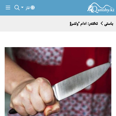
قاز
باستى
تەگتەر: ادام ءولتىرۋ