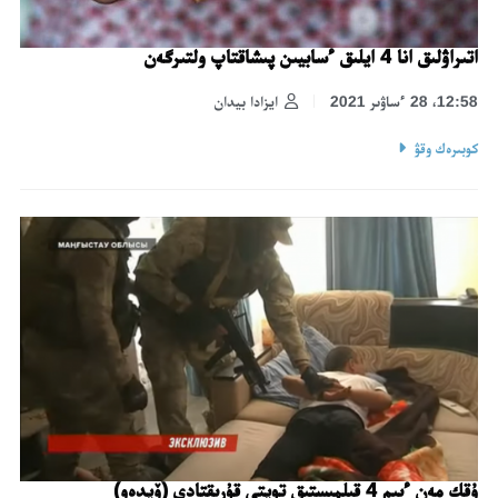
اتىراۋلىق انا 4 ايلىق ءسابيىن پىشاقتاپ ولتىرگەن
12:58، 28 ءساۋىر 2021
ايزادا بيدان
كوبىرەك وقۋ
ۇقك مەن ءىىم 4 قىلمىستىق توپتى قۇرىقتادى (ۆيدەو)