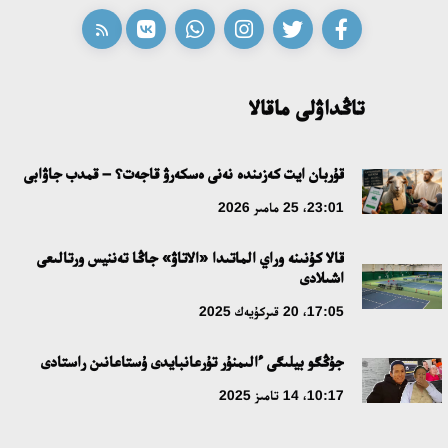
تاڭداۋلى ماقالا
قۇربان ايت كەزىندە نەنى ەسكەرۋ قاجەت؟ – قمدب جاۋابى
23:01، 25 مامىر 2026
قالا كۇنىنە وراي الماتىدا «الاتاۋ» جاڭا تەننيس ورتالىعى
اشىلادى
17:05، 20 قىركۇيەك 2025
جۇڭگو بيلىگى ءالىمنۇر تۇرعانبايدى ۇستاعانىن راستادى
10:17، 14 تامىز 2025