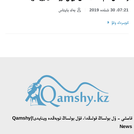
07:21، 30 شىلدە 2019
بەك بايتاس
كوبىرەك وقۋ
قامشى - ۇل بولساڭ قولىڭدا، قۇل بولساڭ توبەڭدە وينايدى!|Qamshy
News