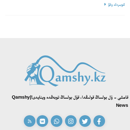
كوبىرەك وقۋ
قامشى - ۇل بولساڭ قولىڭدا، قۇل بولساڭ توبەڭدە وينايدى!|Qamshy
News