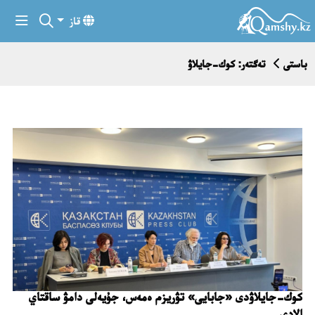
قاز
باستى
تەگتەر: كوك-جايلاۋ
كوك-جايلاۋدى «جابايى» تۋريزم ەمەس، جۇيەلى دامۋ ساقتاي
الادى