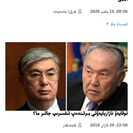
08:56، 15 مامىر 2026
فەرۋزا مادەنيەت
كوبىرەك وقۋ
توقايەۆ نازاربايەۆتى بىرتىندەپ تىقسىرىپ جاتىر ما؟
22:58، 29 قازان 2019
قامشىگەر