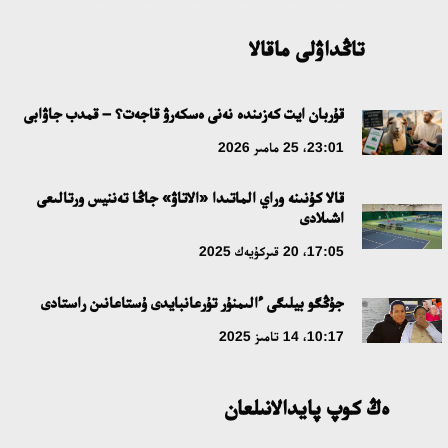
تاڭداۋلى ماقالا
قۇربان ايت كەزىندە نەنى ەسكەرۋ قاجەت؟ – قمدب جاۋابى
23:01، 25 مامىر 2026
قالا كۇنىنە وراي الماتىدا «الاتاۋ» جاڭا تەننيس ورتالىعى
اشىلادى
17:05، 20 قىركۇيەك 2025
جۇڭگو بيلىگى ءالىمنۇر تۇرعانبايدى ۇستاعانىن راستادى
10:17، 14 تامىز 2025
ەڭ كوپ پايدالانىلعان