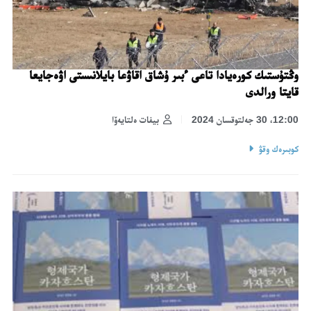
وڭتۇستىك كورەيادا تاعى ءبىر ۇشاق اقاۋعا بايلانىستى اۋەجايعا
قايتا ورالدى
12:00، 30 جەلتوقسان 2024
بيفات ەلتايەۆا
كوبىرەك وقۋ