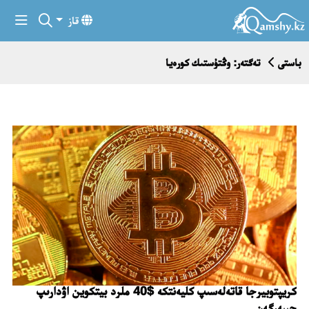
قاز
باستى
تەگتەر: وڭتۇستىك كورەيا
كريپتوبيرجا قاتەلەسىپ كليەنتكە $40 ملرد بيتكوين اۋدارىپ
جىبەرگەن