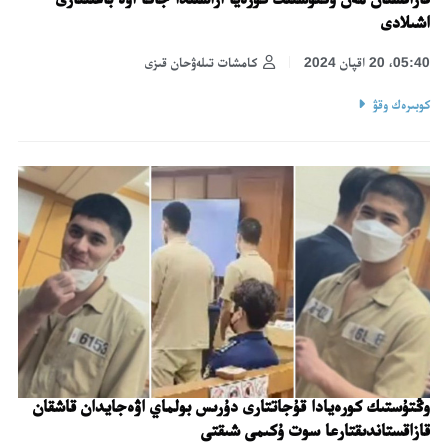
اشىلادى
05:40، 20 اقپان 2024
كامشات تىلەۋحان قىزى
كوبىرەك وقۋ
وڭتۇستىك كورەيادا قۇجاتتارى دۇرىس بولماي اۋەجايدان قاشقان
قازاقستاندىقتارعا سوت ۇكىمى شىقتى