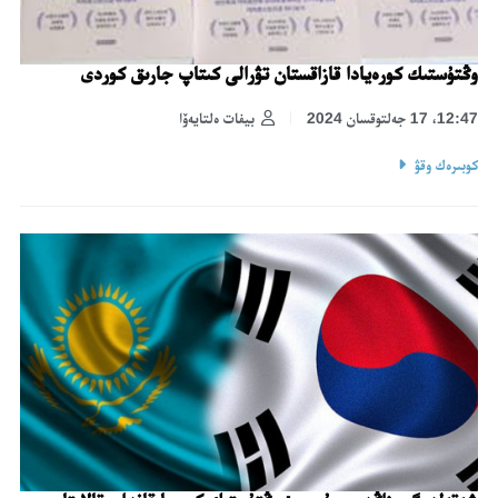
وڭتۇستىك كورەيادا قازاقستان تۋرالى كىتاپ جارىق كوردى
12:47، 17 جەلتوقسان 2024
بيفات ەلتايەۆا
كوبىرەك وقۋ