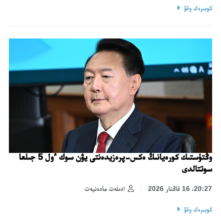
كوبىرەك وقۋ
وڭتۇستىك كورەيانىڭ ەكس-پرەزيدەنتى يۋن سوك ءول 5 جىلعا
سوتتالدى
20:27، 16 قاڭتار 2026
ادىلەت مادەنيەت
كوبىرەك وقۋ