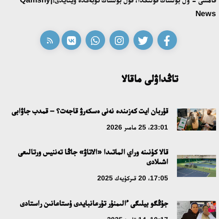
News
تاڭداۋلى ماقالا
قۇربان ايت كەزىندە نەنى ەسكەرۋ قاجەت؟ – قمدب جاۋابى
23:01، 25 مامىر 2026
قالا كۇنىنە وراي الماتىدا «الاتاۋ» جاڭا تەننيس ورتالىعى
اشىلادى
17:05، 20 قىركۇيەك 2025
جۇڭگو بيلىگى ءالىمنۇر تۇرعانبايدى ۇستاعانىن راستادى