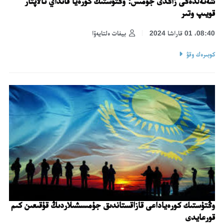
شەتەلدەگى زاڭدى جۇمىس: وڭتۇستىك كورەيا قانداي تالاپتار
قويىپ وتىر
08:40، 01 قاراشا 2024
بيفات ەلتايەۆا
كوبىرەك وقۋ
وڭتۇستىك كورەياداعى قازاقستاندىق جۇمىسشىلاردىڭ قۇقىعىن كىم
قورعايدى