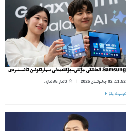
Samsung العاشقى مۋلتي-بۇكتەمەلى سمارتفونىن تانىستىردى
11:52، 02 جەلتوقسان 2025
تالعار دالەلعازى
كوبىرەك وقۋ