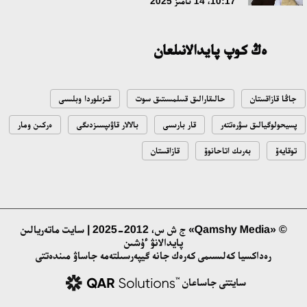
10:17، 14 تامىز 2025
ەڭ كوپ پايدالانىلعان
جاڭا قازاقستان
حالىقارالىق قىىلمىستىق سوت
قىزىلوردا وبلىسى
پسيحولوگيالىق سۋرەتتەر
قار بارىسى
بالالار قاۋىپسىزدىگى
ەركىن ومار
توقايەۆ
بەرىك اتاحانوۆ
قازاقستان
© «Qamshy Media» ج ش س، 2012-2025 | سايت ماتەريالىن
پايدالانۋ ءۇشىن
رەداكسيا كەلىسىمى كەرەك جانە گيپەرسىلتەمە جاساۋ مىندەتتى
سايتتى جاساعان