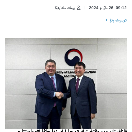
09:12، 26 ناۋرىز 2024
بيفات ەلتايەۆا
كوبىرەك وقۋ
قازاقستان مەن وڭتۇستىك كورەيا اراسىندا جاڭا اۋە باعىتتارى