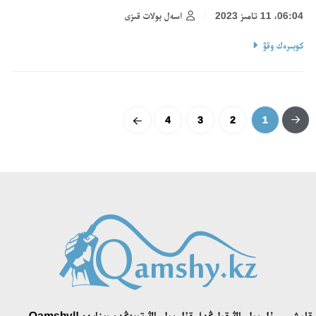
06:04، 11 تامىز 2023
اسەل بولات قىزى
كوبىرەك وقۋ
4
3
2
1
قامشى - ۇل بولساڭ قولىڭدا، قۇل بولساڭ توبەڭدە وينايدى!|Qamshy