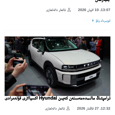
13:07، 10 اقپان 2026
تالعار دالەلعازى
كوبىرەك وقۋ
ترامپتىڭ مالىمدەمەسىنەن كەيىن Hyundai اكسيالارى قۇلدىرادى
12:32، 27 قاڭتار 2026
تالعار دالەلعازى