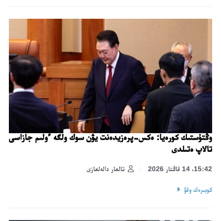
وڭتۇستىك كورەيا: ەكس-پرەزيدەنت يۋن سوك ولگە ءولىم جازاسى
تالاپ ەتىلدى
15:42، 14 قاڭتار 2026
تالعار دالەلعازى
كوبىرەك وقۋ