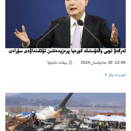
تەرگەۋ توبى وڭتۇستىك كورەيا پرەزيدەنتىن تۇتقىنداۋدى سۇرادى
12:06، 30 جەلتوقسان 2024
بيفات ەلتايەۆا
كوبىرەك وقۋ