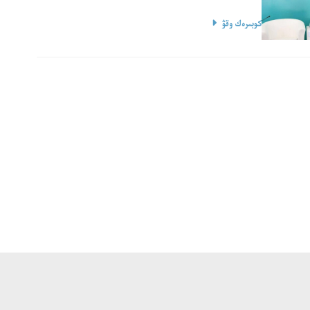
كوبىرەك وقۋ