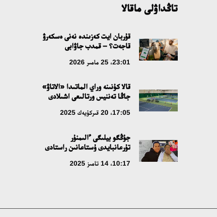
تاڭداۋلى ماقالا
قۇربان ايت كەزىندە نەنى ەسكەرۋ
قاجەت؟ – قمدب جاۋابى
23:01، 25 مامىر 2026
قالا كۇنىنە وراي الماتىدا «الاتاۋ»
جاڭا تەننيس ورتالىعى اشىلادى
17:05، 20 قىركۇيەك 2025
جۇڭگو بيلىگى ءالىمنۇر
تۇرعانبايدى ۇستاعانىن راستادى
10:17، 14 تامىز 2025