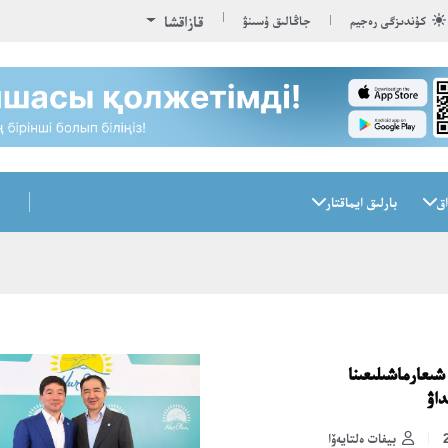
قازاقشا
كۇندىزگى رەجيم
جاڭالىق ۇسىنۋ
اق
بارلىق ايماقتار
شىعارماشىلىعىنا
داۋ
بيفات ەلتايەۆا