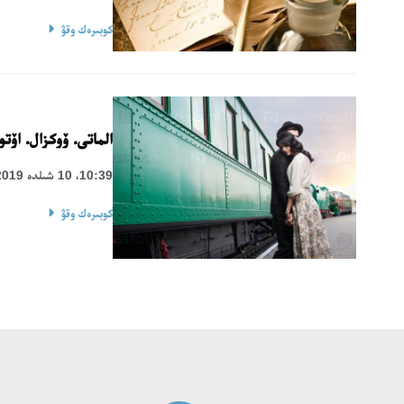
كوبىرەك وقۋ
الماتى. ۆوكزال. اۆت
10:39، 10 شىلدە 2019
كوبىرەك وقۋ