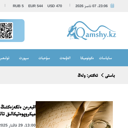
23:06، 07 تامىز 2026
470
USD
544
EUR
5
RUB
ساياسات
ەكونوميكا
الەۋمەت
سۇحبات
سپورت
تولىعىر
باستى
تەگتەر: ولەڭ
اقبەرەن ەلگەزەكتىڭ 
ميكروپوەتيكالىق تال
13:00، 29 قاڭتار 2025