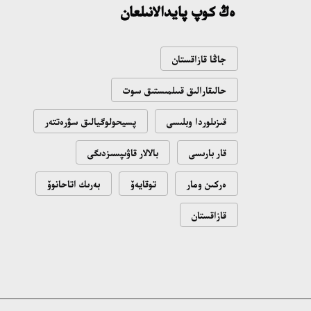
ەڭ كوپ پايدالانىلعان
جاڭا قازاقستان
حالىقارالىق قىىلمىستىق سوت
قىزىلوردا وبلىسى
پسيحولوگيالىق سۋرەتتەر
قار بارىسى
بالالار قاۋىپسىزدىگى
ەركىن ومار
توقايەۆ
بەرىك اتاحانوۆ
قازاقستان