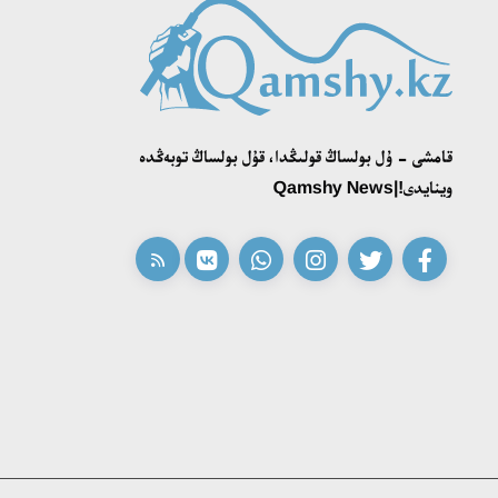
قامشى - ۇل بولساڭ قولىڭدا، قۇل بولساڭ توبەڭدە
وينايدى!|Qamshy News