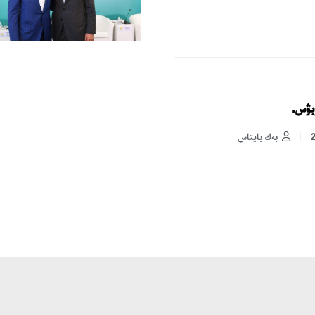
وبۋس.
بەك بايتاس