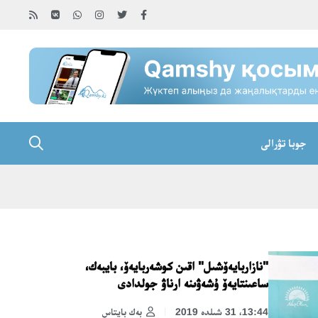
جوبا تۋرالى
"نازاربايەۆشىل" اقىن كوشەربايەۆ، بايبەك،
ساعىنتايەۆ ۇشەۋىنە ارناۋ جولدادى
13:44، 31 شىلدە 2019
بەك بايتاس