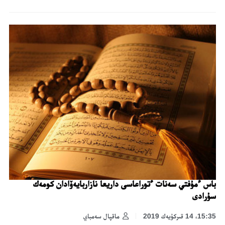
باس ءمۇفتي سەنات ءتوراعاسى داريعا نازاربايەۆادان كومەك
سۇرادى
15:35، 14 قىركۇيەك 2019
ماقپال سەمباي