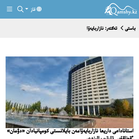
قاز
باستى
تەگتەر: نازاربايەۆا
استاناداعى داريعا نازاربايەۆامەن بايلانىستى كومپانيادان «دۋمان»
ءقوناقۇيى تارتىپ الىندى