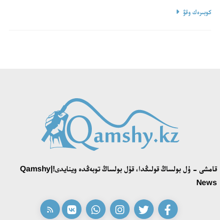
كوبىرەك وقۋ
قامشى - ۇل بولساڭ قولىڭدا، قۇل بولساڭ توبەڭدە وينايدى!|Qamshy
News