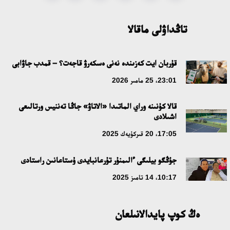
تاڭداۋلى ماقالا
قۇربان ايت كەزىندە نەنى ەسكەرۋ قاجەت؟ – قمدب جاۋابى
23:01، 25 مامىر 2026
قالا كۇنىنە وراي الماتىدا «الاتاۋ» جاڭا تەننيس ورتالىعى
اشىلادى
17:05، 20 قىركۇيەك 2025
جۇڭگو بيلىگى ءالىمنۇر تۇرعانبايدى ۇستاعانىن راستادى
10:17، 14 تامىز 2025
ەڭ كوپ پايدالانىلعان