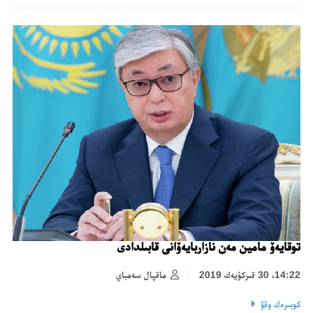
توقايەۆ مامين مەن نازاربايەۆانى قابىلدادى
14:22، 30 قىركۇيەك 2019
ماقپال سەمباي
كوبىرەك وقۋ