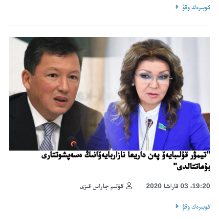
كوبىرەك وقۋ
"تيمۋر قۇلىبايەۆ پەن داريعا نازاربايەۆانىڭ ەسەپشوتتارى
بۇعاتتالدى"
19:20، 03 قاراشا 2020
گۇلىم جاراس قىزى
كوبىرەك وقۋ