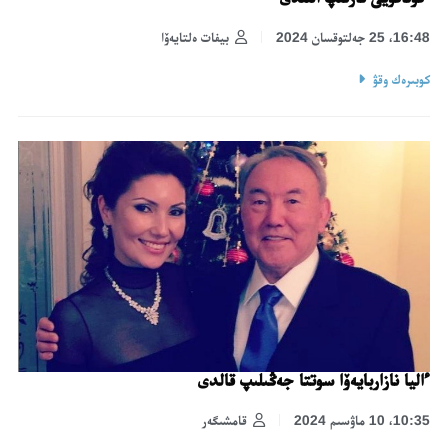
16:48، 25 جەلتوقسان 2024
بيفات ەلتايەۆا
كوبىرەك وقۋ
ءاليا نازاربايەۆا سوتتا جەڭىلىپ قالدى
10:35، 10 ماۋسىم 2024
قامشىگەر