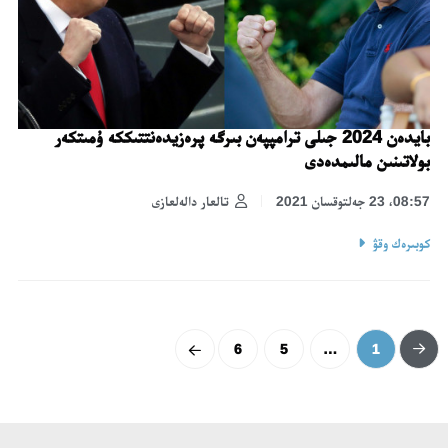
بايدەن 2024 جىلى ترامپپەن بىرگە پرەزيدەنتتىككە ۇمىتكەر
بولاتىنىن مالىمدەدى
08:57، 23 جەلتوقسان 2021
تالعار دالەلعازى
كوبىرەك وقۋ
6
5
…
1