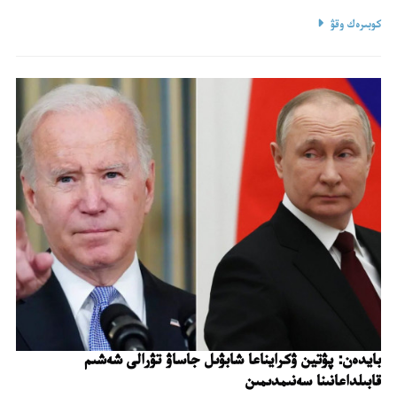
كوبىرەك وقۋ
بايدەن: پۋتين ۋكرايناعا شابۋىل جاساۋ تۋرالى شەشىم
قابىلداعانىنا سەنىمدىمىن