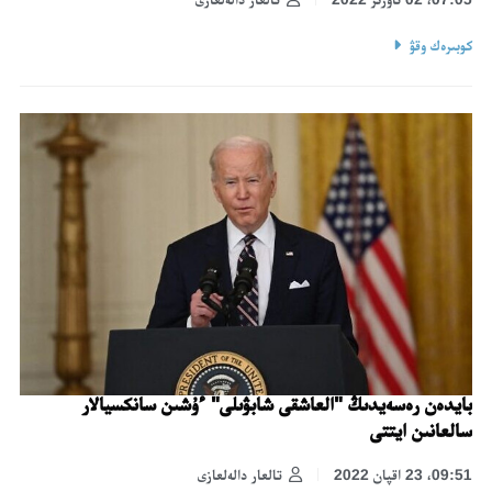
كوبىرەك وقۋ
بايدەن رەسەيدىڭ "العاشقى شابۋىلى" ءۇشىن سانكسيالار
سالعانىن ايتتى
09:51، 23 اقپان 2022
تالعار دالەلعازى