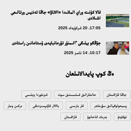
قالا كۇنىنە وراي الماتىدا «الاتاۋ» جاڭا تەننيس ورتالىعى
اشىلادى
17:05، 20 قىركۇيەك 2025
جۇڭگو بيلىگى ءالىمنۇر تۇرعانبايدى ۇستاعانىن راستادى
10:17، 14 تامىز 2025
ەڭ كوپ پايدالانىلعان
جاڭا قازاقستان
حالىقارالىق قىىلمىستىق سوت
قىزىلوردا وبلىسى
پسيحولوگيالىق سۋرەتتەر
قار بارىسى
بالالار قاۋىپسىزدىگى
ەركىن ومار
توقايەۆ
بەرىك اتاحانوۆ
قازاقستان