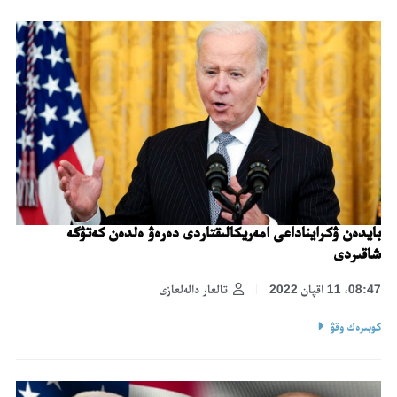
بايدەن ۋكرايناداعى امەريكالىقتاردى دەرەۋ ەلدەن كەتۋگە
شاقىردى
08:47، 11 اقپان 2022
تالعار دالەلعازى
كوبىرەك وقۋ