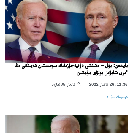
بايدەن: بۇل – ەكىنشى دۇنيەجۇزىلىك سوعىستان كەيىنگى ەڭ
ءىرى شابۋىل بولۋى مۇمكىن
11:36، 26 قاڭتار 2022
تالعار دالەلعازى
كوبىرەك وقۋ