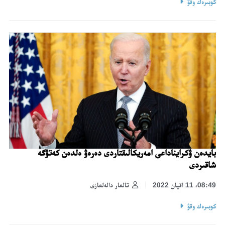
كوبىرەك وقۋ
بايدەن ۋكرايناداعى امەريكالىقتاردى دەرەۋ ەلدەن كەتۋگە
شاقىردى
08:49، 11 اقپان 2022
تالعار دالەلعازى
كوبىرەك وقۋ