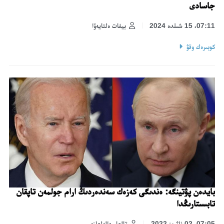
جاسادى
07:11، 15 شىلدە 2024
بيفات ەلتايەۆا
كوبىرەك وقۋ
بايدەن پۋتينگە: ەندىگى كەزەك سەندەردىڭ ارام جولمەن تاپقان
تابىستارىڭدا
07:05، 02 ناۋرىز 2022
تالعار دالەلعازى