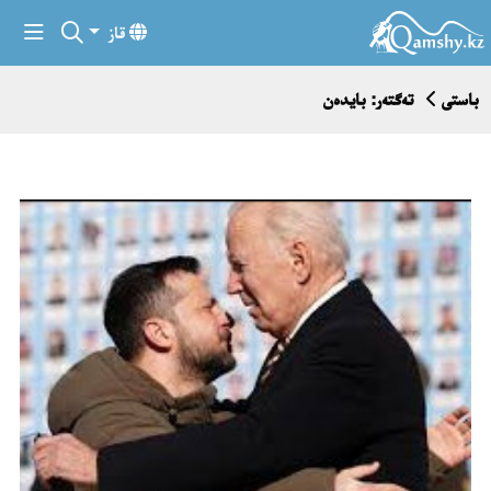
قاز
باستى
تەگتەر: بايدەن