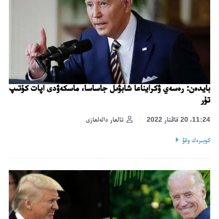
بايدەن: رەسەي ۋكرايناعا شابۋىل جاساسا، ماسكەۋدى اپات كۇتىپ
تۇر
11:24، 20 قاڭتار 2022
تالعار دالەلعازى
كوبىرەك وقۋ