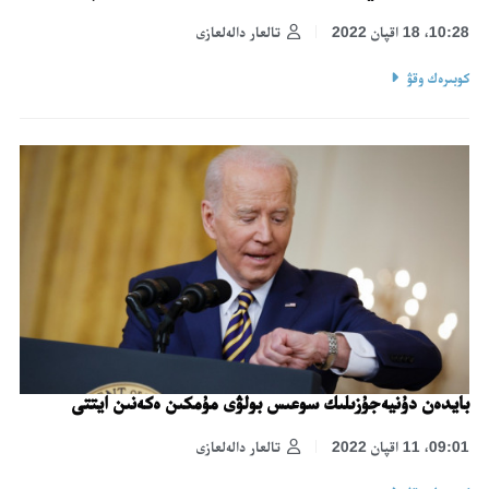
10:28، 18 اقپان 2022
تالعار دالەلعازى
كوبىرەك وقۋ
بايدەن دۇنيەجۇزىلىك سوعىس بولۋى مۇمكىن ەكەنىن ايتتى
09:01، 11 اقپان 2022
تالعار دالەلعازى