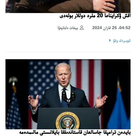
اقش ۋكرايناعا 20 ملرد دوللار بولەدى
04:52، 25 قازان 2024
بيفات ەلتايەۆا
كوبىرەك وقۋ
بايدەن ترامپقا جاسالعان قاستاندىققا بايلانىستى مالىمدەمە