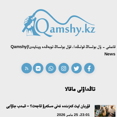
قامشى - ۇل بولساڭ قولىڭدا، قۇل بولساڭ توبەڭدە وينايدى!|Qamshy
News
تاڭداۋلى ماقالا
قۇربان ايت كەزىندە نەنى ەسكەرۋ قاجەت؟ – قمدب جاۋابى
23:01، 25 مامىر 2026