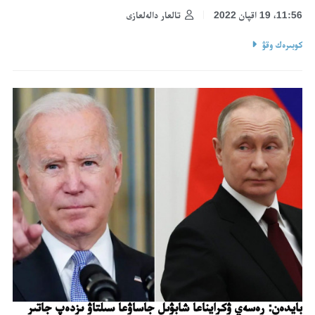
11:56، 19 اقپان 2022
تالعار دالەلعازى
كوبىرەك وقۋ
بايدەن: رەسەي ۋكرايناعا شابۋىل جاساۋعا سىلتاۋ ىزدەپ جاتىر