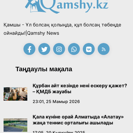
байқауының жеңімпазы Ақерке Амалятты
қабылдады
16:27, 23 Шілде 2026
Қамшы - Ұл болсаң қолыңда, құл болсаң төбеңде
Қазақ тіліндегі «құт» концептісінің
ойнайды!|Qamshy News
лингвомәдени сипаты
09:21, 21 Шілде 2026
Абайдың адам тәрбиесі туралы
Таңдаулы мақала
көзқарастарының өзектілігі
18:59, 20 Шілде 2026
Құрбан айт кезінде нені ескеру қажет?
– ҚМДБ жауабы
Жасанды интеллект: адамзаттың көмекшісі
23:01, 25 Мамыр 2026
ме, әлде бәсекелесі ме?
Қала күніне орай Алматыда «Алатау»
18:16, 20 Шілде 2026
жаңа теннис орталығы ашылады
17:05, 20 Қыркүйек 2025