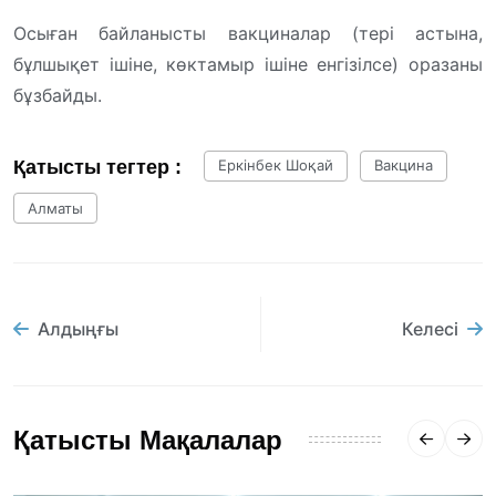
Осыған байланысты вакциналар (тері астына,
бұлшықет ішіне, көктамыр ішіне енгізілсе) оразаны
бұзбайды.
Қатысты тегтер :
Еркінбек Шоқай
Вакцина
Алматы
Алдыңғы
Келесі
Қатысты Мақалалар