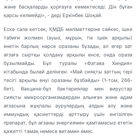
және басқаларды қорғауға көмектеседі. Дін бұған
қарсы келмейді», - деді Еркінбек Шоқай.
Еске сала кетсек, ҚМДБ мәліметтеріне сәйкес, ішке
табиғи жолмен (ауыз, мұрын, тік ішек арқылы)
енетін барлық нәрсе оразаны бұзады, ал егер зат
ағзаға сыртқы қолдану арқылы енсе, онда ораза
бұзылмайды. Бұл туралы «Фатава Хиндия»
кітабында былай делінген: «Май сияқты заттың тері
тесігі арқылы енуі оразаны бұзбайды» (1-том, 266-
бет). Вакцина-бұл бактериялар мен вирустар
сияқты микроорганизмдерден алынған және адам
ағзасына жұқпалы аурулардың алдын алу және
иммундық қасиеттерді арттыру үшін енгізілген
препарат, бұл ағзаны энергиямен қамтамасыз ететін
қажетті тамақ немесе витамин емес.