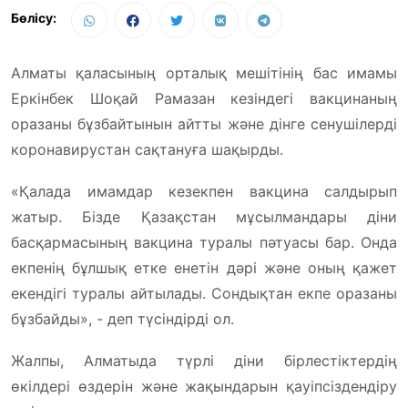
Бөлісу:
Алматы қаласының орталық мешітінің бас имамы
Еркінбек Шоқай Рамазан кезіндегі вакцинаның
оразаны бұзбайтынын айтты және дінге сенушілерді
коронавирустан сақтануға шақырды.
«Қалада имамдар кезекпен вакцина салдырып
жатыр. Бізде Қазақстан мұсылмандары діни
басқармасының вакцина туралы пәтуасы бар. Онда
екпенің бұлшық етке енетін дәрі және оның қажет
екендігі туралы айтылады. Сондықтан екпе оразаны
бұзбайды», - деп түсіндірді ол.
Жалпы, Алматыда түрлі діни бірлестіктердің
өкілдері өздерін және жақындарын қауіпсіздендіру