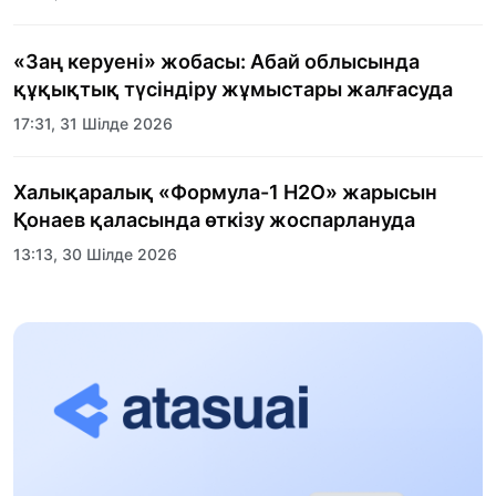
«Заң керуені» жобасы: Абай облысында
құқықтық түсіндіру жұмыстары жалғасуда
17:31, 31 Шілде 2026
Халықаралық «Формула-1 H2O» жарысын
Қонаев қаласында өткізу жоспарлануда
13:13, 30 Шілде 2026
Асхат Асылбеков: Күшті билікке күшті
тұлғалар керек!
12:01, 28 Шілде 2026
Абзал Достияр: Думан Мұхаметкәрімді
Алматы түрмесіне ауыстыруы мүмкін