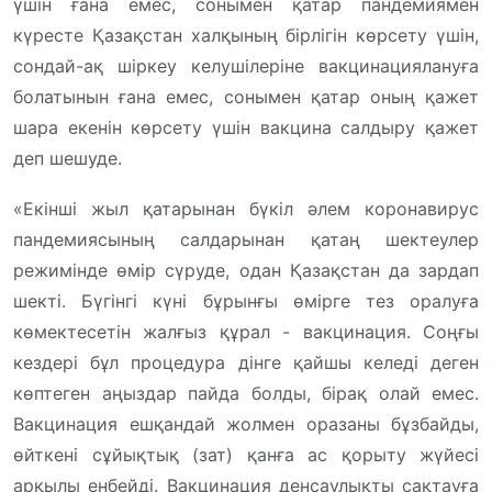
үшін ғана емес, сонымен қатар пандемиямен
күресте Қазақстан халқының бірлігін көрсету үшін,
сондай-ақ шіркеу келушілеріне вакцинациялануға
болатынын ғана емес, сонымен қатар оның қажет
шара екенін көрсету үшін вакцина салдыру қажет
деп шешуде.
«Екінші жыл қатарынан бүкіл әлем коронавирус
пандемиясының салдарынан қатаң шектеулер
режимінде өмір сүруде, одан Қазақстан да зардап
шекті. Бүгінгі күні бұрынғы өмірге тез оралуға
көмектесетін жалғыз құрал - вакцинация. Соңғы
кездері бұл процедура дінге қайшы келеді деген
көптеген аңыздар пайда болды, бірақ олай емес.
Вакцинация ешқандай жолмен оразаны бұзбайды,
өйткені сұйықтық (зат) қанға ас қорыту жүйесі
арқылы енбейді. Вакцинация денсаулықты сақтауға