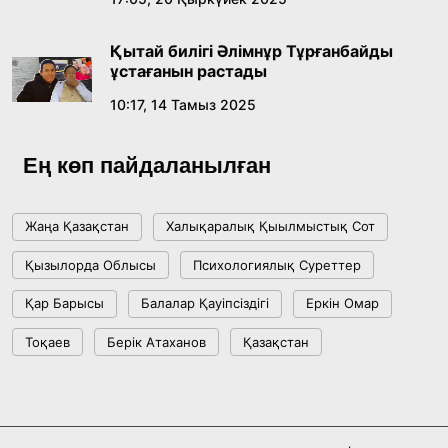
Ұлттық архивтің ашылғанына 20 жыл: негізгі
жетістіктері мен даму бағыты
Қытай билігі Әлімнұр Тұрғанбайды
17:09, 20 Шілде 2026
ұстағанын растады
10:17, 14 Тамыз 2025
Мемлекет басшысы Көбейтұз көлінің жай-
күйіне назар аударды
Ең көп пайдаланылған
18:22, 17 Шілде 2026
Жаңа Қазақстан
Халықаралық Қыылмыстық Сот
АЛТЫН ОРДА ТАРИХЫН ОҚЫТУДЫҢ
Қызылорда Облысы
Психологиялық Суреттер
ИННОВАЦИЯЛЫҚ ТӘСІЛДЕРІ ЕНГІЗІЛЕДІ
Қар Барысы
Балалар Қауіпсіздігі
Еркін Омар
10:28, 15 Шілде 2026
Тоқаев
Берік Атаханов
Қазақстан
Қазақстан ҰҚК: уақыт сын-қатерлері және
ұлттық мүддені қорғау
17:49, 13 Шілде 2026