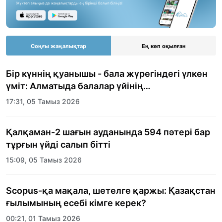
Соңғы жаңалықтар
Ең көп оқылған
Бір күннің қуанышы - бала жүрегіндегі үлкен
үміт: Алматыда балалар үйінің
тәрбиеленушілеріне мерекелік күн
17:31, 05 Тамыз 2026
ұйымдастырылды
Қалқаман-2 шағын ауданында 594 пәтері бар
тұрғын үйді салып бітті
15:09, 05 Тамыз 2026
Scopus-қа мақала, шетелге қаржы: Қазақстан
ғылымының есебі кімге керек?
00:21, 01 Тамыз 2026