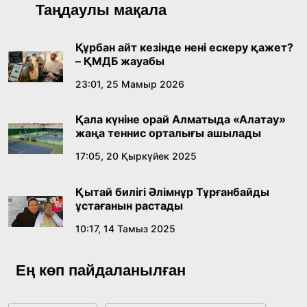
Қазақ тіліндегі «құт» концептісінің
Таңдаулы мақала
лингвомәдени сипаты
09:21, 21 Шілде 2026
Құрбан айт кезінде нені ескеру қажет?
– ҚМДБ жауабы
Абайдың адам тәрбиесі туралы
23:01, 25 Мамыр 2026
көзқарастарының өзектілігі
Қала күніне орай Алматыда «Алатау»
18:59, 20 Шілде 2026
жаңа теннис орталығы ашылады
17:05, 20 Қыркүйек 2025
Жасанды интеллект: адамзаттың көмекшісі
ме, әлде бәсекелесі ме?
Қытай билігі Әлімнұр Тұрғанбайды
18:16, 20 Шілде 2026
ұстағанын растады
10:17, 14 Тамыз 2025
Ұлттық архивтің ашылғанына 20 жыл: негізгі
жетістіктері мен даму бағыты
Ең көп пайдаланылған
17:09, 20 Шілде 2026