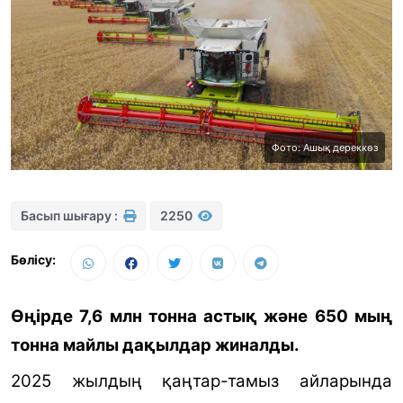
Фото: Ашық дереккөз
Басып шығару :
2250
Бөлісу:
Өңірде 7,6 млн тонна астық және 650 мың
тонна майлы дақылдар жиналды.
2025 жылдың қаңтар-тамыз айларында