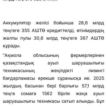
Аккумулятор желісі бойынша 28,6 млрд
теңгеге 355 АШТӨ кредиттелді, өтінімдердің
жалпы пулы 30,6 млрд теңгеге 367 АШТӨ
құрады.
"Ақмола облысының фермерлерінен
қазақстандық ауыл шаруашылығы
техникасының жеңілдікті лизингі
бағдарламасы ерекше сұранысқа ие. 2025
жылдың басынан бері барлығы 57,1 млрд
теңге сомаға 1562 бірлік жаңа ауыл
шаруашылығы техникасы сатып алынды. Бұл