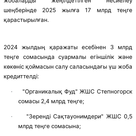
жобаларды жеңілдетілген несиелеу
шеңберінде 2025 жылға 17 млрд теңге
қарастырылған.
2024 жылдың қаражаты есебінен 3 млрд
теңге сомасында суармалы егіншілік және
көкөніс қоймасын салу саласындағы үш жоба
кредиттелді:
·
"Органикалық Фуд" ЖШС Степногорск
сомасы 2,4 млрд теңге;
·
"Зеренді Сақтауонимдери" ЖШС 0,5
млрд теңге сомасына;