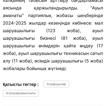
халқының табысын арттыру бағдарламасы
аясында қаржыландырылды. "Ауыл
аманаты" партиялық жобасы шеңберінде
2024-2025 жылдар кезеңінде көбінесе: мал
шаруашылығы (123 жоба), ауыл
шаруашылығы бизнесі (81 жоба), ауыл
шаруашылығы өнімдерін қайта өңдеу (17
жоба), ауыл шаруашылығы техникасын сатып
алу (11 жоба), өсімдік шаруашылығы (5 жоба)
жобалары бойынша жүгінеді.
Қатысты тегтер :
Аграршылар
Агрошаруашылығы