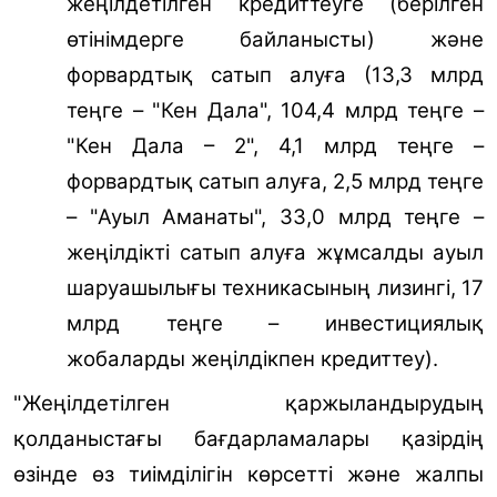
жеңілдетілген кредиттеуге (берілген
өтінімдерге байланысты) және
форвардтық сатып алуға (13,3 млрд
теңге – "Кен Дала", 104,4 млрд теңге –
"Кен Дала – 2", 4,1 млрд теңге –
форвардтық сатып алуға, 2,5 млрд теңге
– "Ауыл Аманаты", 33,0 млрд теңге –
жеңілдікті сатып алуға жұмсалды ауыл
шаруашылығы техникасының лизингі, 17
млрд теңге – инвестициялық
жобаларды жеңілдікпен кредиттеу).
"Жеңілдетілген қаржыландырудың
қолданыстағы бағдарламалары қазірдің
өзінде өз тиімділігін көрсетті және жалпы