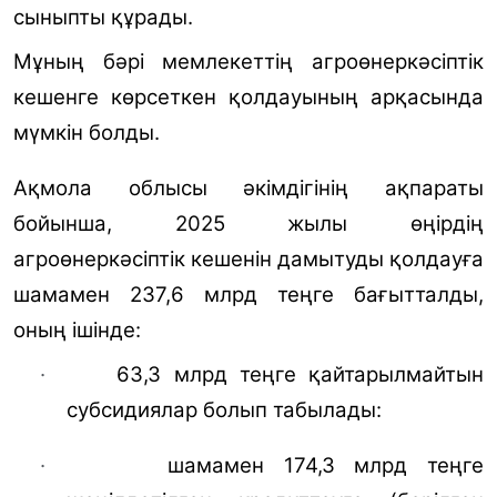
сыныпты құрады.
Мұның бәрі мемлекеттің агроөнеркәсіптік
кешенге көрсеткен қолдауының арқасында
мүмкін болды.
Ақмола облысы әкімдігінің ақпараты
бойынша, 2025 жылы өңірдің
агроөнеркәсіптік кешенін дамытуды қолдауға
шамамен 237,6 млрд теңге бағытталды,
оның ішінде:
·
63,3 млрд теңге қайтарылмайтын
субсидиялар болып табылады
:
·
шамамен 174,3 млрд теңге