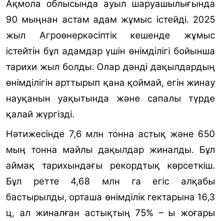
Ақмола облысында ауыл шаруашылығында
90 мыңнан астам адам жұмыс істейді. 2025
жыл Агроөнеркәсіптік кешенде жұмыс
істейтін бұл адамдар үшін өнімділігі бойынша
тарихи жыл болды. Олар дәнді дақылдардың
өнімділігін арттырып қана қоймай, егін жинау
науқанын уақытында және сапалы түрде
қалай жүргізді.
Нәтижесінде 7,6 млн тонна астық және 650
мың тонна майлы дақылдар жиналды. Бұл
аймақ тарихындағы рекордтық көрсеткіш.
Бұл ретте 4,68 млн га егіс алқабы
бастырылды, орташа өнімділік гектарына 16,3
ц, ал жиналған астықтың 75% – ы жоғары