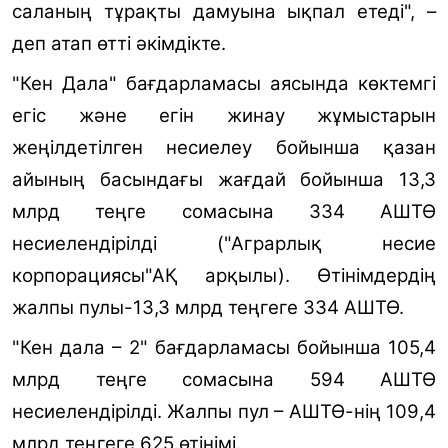
саланың тұрақты дамуына ықпал етеді", –
деп атап өтті әкімдікте.
"Кен Дала" бағдарламасы аясында көктемгі
егіс және егін жинау жұмыстарын
жеңілдетілген несиелеу бойынша қазан
айының басындағы жағдай бойынша 13,3
млрд теңге сомасына 334 АШТӨ
несиелендірілді ("Аграрлық несие
корпорациясы"АҚ арқылы). Өтінімдердің
жалпы пулы-13,3 млрд теңгеге 334 АШТӨ.
"Кен дала – 2" бағдарламасы бойынша 105,4
млрд теңге сомасына 594 АШТӨ
несиелендірілді. Жалпы пул – АШТӨ-нің 109,4
млрд теңгеге 625 өтінімі.