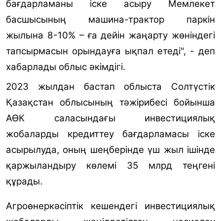
бағдарламаны іске асыру Мемлекет
басшысының машина-трактор паркін
жылына 8-10% – ға дейін жаңарту жөніндегі
тапсырмасын орындауға ықпал етеді", - деп
хабарлады облыс әкімдігі.
2023 жылдан бастап облыста Солтүстік
Қазақстан облысының тәжірибесі бойынша
АӨК саласындағы инвестициялық
жобаларды кредиттеу бағдарламасы іске
асырылуда, оның шеңберінде үш жыл ішінде
қаржыландыру көлемі 35 млрд теңгені
құрады.
Агроөнеркәсіптік кешендегі инвестициялық