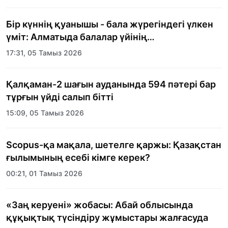
Бір күннің қуанышы - бала жүрегіндегі үлкен
үміт: Алматыда балалар үйінің
тәрбиеленушілеріне мерекелік күн
17:31, 05 Тамыз 2026
ұйымдастырылды
Қалқаман-2 шағын ауданында 594 пәтері бар
тұрғын үйді салып бітті
15:09, 05 Тамыз 2026
Scopus-қа мақала, шетелге қаржы: Қазақстан
ғылымының есебі кімге керек?
00:21, 01 Тамыз 2026
«Заң керуені» жобасы: Абай облысында
құқықтық түсіндіру жұмыстары жалғасуда