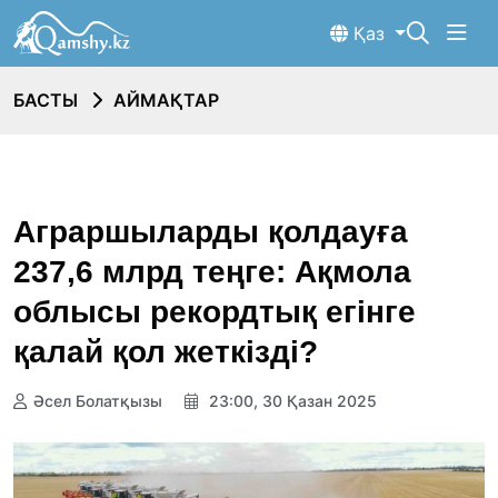
Қаз
БАСТЫ
АЙМАҚТАР
Аграршыларды қолдауға
237,6 млрд теңге: Ақмола
облысы рекордтық егінге
қалай қол жеткізді?
Әсел Болатқызы
23:00, 30 Қазан 2025