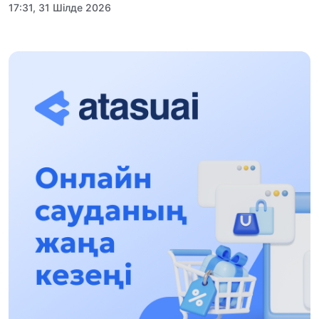
17:31, 31 Шілде 2026
Халықаралық «Формула-1 H2O» жарысын
Қонаев қаласында өткізу жоспарлануда
13:13, 30 Шілде 2026
Асхат Асылбеков: Күшті билікке күшті
тұлғалар керек!
12:01, 28 Шілде 2026
Абзал Достияр: Думан Мұхаметкәрімді
Алматы түрмесіне ауыстыруы мүмкін
16:15, 27 Шілде 2026
Өскенбай Құлатайұлы: Руханиятқа қызмет