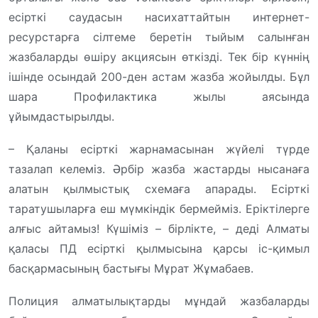
есірткі саудасын насихаттайтын интернет-
ресурстарға сілтеме беретін тыйым салынған
жазбаларды өшіру акциясын өткізді. Тек бір күннің
ішінде осындай 200-ден астам жазба жойылды. Бұл
шара Профилактика жылы аясында
ұйымдастырылды.
– Қаланы есірткі жарнамасынан жүйелі түрде
тазалап келеміз. Әрбір жазба жастарды нысанаға
алатын қылмыстық схемаға апарады. Есірткі
таратушыларға еш мүмкіндік бермейміз. Еріктілерге
алғыс айтамыз! Күшіміз – бірлікте, – деді Алматы
қаласы ПД есірткі қылмысына қарсы іс-қимыл
басқармасының бастығы Мұрат Жұмабаев.
Полиция алматылықтарды мұндай жазбаларды