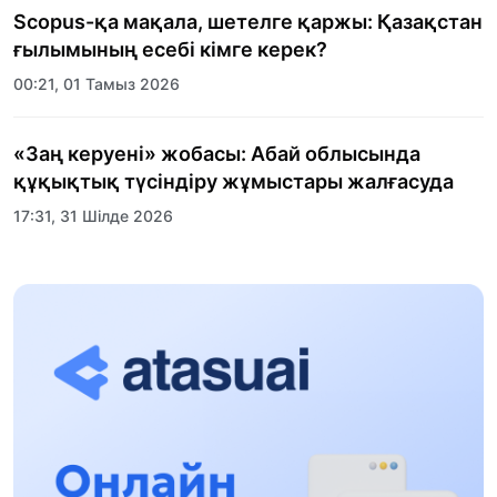
Scopus-қа мақала, шетелге қаржы: Қазақстан
ғылымының есебі кімге керек?
00:21, 01 Тамыз 2026
«Заң керуені» жобасы: Абай облысында
құқықтық түсіндіру жұмыстары жалғасуда
17:31, 31 Шілде 2026
Халықаралық «Формула-1 H2O» жарысын
Қонаев қаласында өткізу жоспарлануда
13:13, 30 Шілде 2026
Асхат Асылбеков: Күшті билікке күшті
тұлғалар керек!
12:01, 28 Шілде 2026