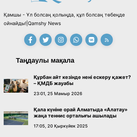
18:39, 23 Шілде 2026
Қамшы - Ұл болсаң қолыңда, құл болсаң төбеңде
Қонаев қаласының әкімі «Славян базары»
ойнайды!|Qamshy News
байқауының жеңімпазы Ақерке Амалятты
қабылдады
16:27, 23 Шілде 2026
Қазақ тіліндегі «құт» концептісінің
Таңдаулы мақала
лингвомәдени сипаты
09:21, 21 Шілде 2026
Құрбан айт кезінде нені ескеру қажет?
– ҚМДБ жауабы
Абайдың адам тәрбиесі туралы
23:01, 25 Мамыр 2026
көзқарастарының өзектілігі
Қала күніне орай Алматыда «Алатау»
18:59, 20 Шілде 2026
жаңа теннис орталығы ашылады
17:05, 20 Қыркүйек 2025
Жасанды интеллект: адамзаттың көмекшісі