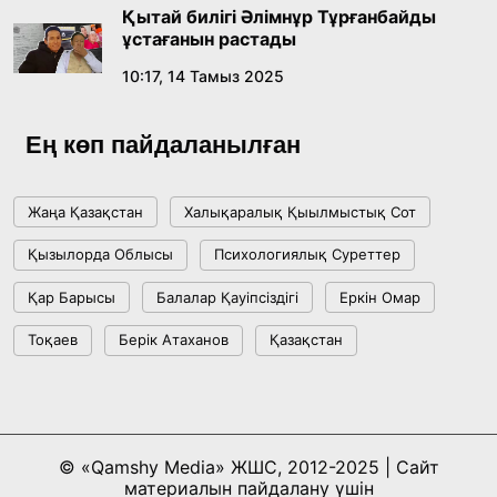
ме, әлде бәсекелесі ме?
Қытай билігі Әлімнұр Тұрғанбайды
18:16, 20 Шілде 2026
ұстағанын растады
10:17, 14 Тамыз 2025
Ұлттық архивтің ашылғанына 20 жыл: негізгі
жетістіктері мен даму бағыты
Ең көп пайдаланылған
17:09, 20 Шілде 2026
Жаңа Қазақстан
Халықаралық Қыылмыстық Сот
Мемлекет басшысы Көбейтұз көлінің жай-
Қызылорда Облысы
Психологиялық Суреттер
күйіне назар аударды
Қар Барысы
Балалар Қауіпсіздігі
Еркін Омар
18:22, 17 Шілде 2026
Тоқаев
Берік Атаханов
Қазақстан
АЛТЫН ОРДА ТАРИХЫН ОҚЫТУДЫҢ
ИННОВАЦИЯЛЫҚ ТӘСІЛДЕРІ ЕНГІЗІЛЕДІ
10:28, 15 Шілде 2026
© «Qamshy Media» ЖШС, 2012-2025 | Сайт
материалын пайдалану үшін