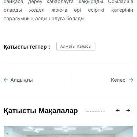
байқаса, дереу хабарлауға шақырады. Осылайша
оларды жедел жоюға әрі есірткі қатерінің
таралуының алдын алуға болады.
Қатысты тегтер :
Алматы Қаласы
Алдыңғы
Келесі
Қатысты Мақалалар