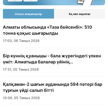
Соңғы жаңалықтар
Ең көп оқылған
Алматы облысында «Таза бейсенбі»: 510
тонна қоқыс шығарылды
17:03, 06 Тамыз 2026
Бір күннің қуанышы - бала жүрегіндегі үлкен
үміт: Алматыда балалар үйінің
тәрбиеленушілеріне мерекелік күн
17:31, 05 Тамыз 2026
ұйымдастырылды
Қалқаман-2 шағын ауданында 594 пәтері бар
тұрғын үйді салып бітті
15:09, 05 Тамыз 2026