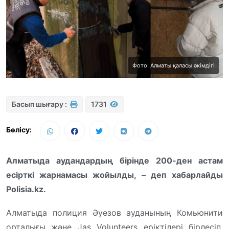
Фото: Алматы қаласы әкімдігі
Басып шығару :
1731
Бөлісу:
Алматыда аудандардың бірінде 200-ден астам
есірткі жарнамасы жойылды, – деп хабарлайды
Polisia.kz.
Алматыда полиция Әуезов ауданының Комьюнити
орталығы және Jas Volunteers еріктілері бірлесіп,