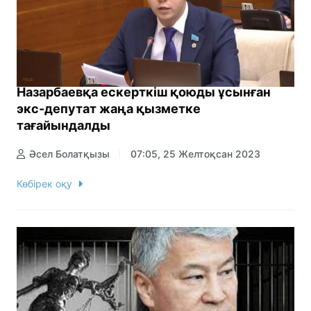
Назарбаевқа ескерткіш қоюды ұсынған
экс-депутат жаңа қызметке
тағайындалды
Әсел Болатқызы
07:05, 25 Желтоқсан 2023
Көбірек оқу