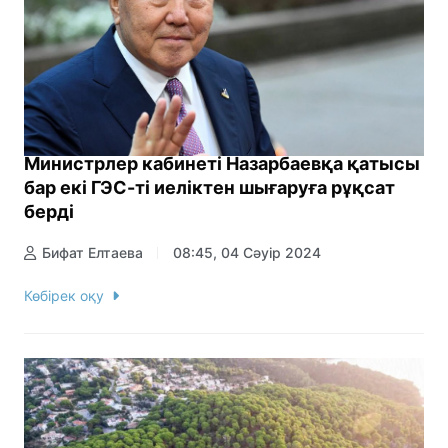
Министрлер кабинеті Назарбаевқа қатысы
бар екі ГЭС-ті иеліктен шығаруға рұқсат
берді
Бифат Елтаева
08:45, 04 Сәуір 2024
Көбірек оқу