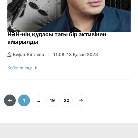
НӘН-нің құдасы тағы бір активінен
айырылды
Бифат Елтаева
11:08, 13 Қазан 2023
Көбірек оқу
1
…
19
20