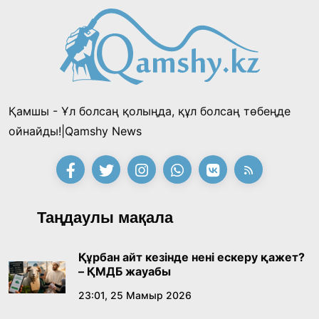
Қамшы - Ұл болсаң қолыңда, құл болсаң төбеңде
ойнайды!|Qamshy News
Таңдаулы мақала
Құрбан айт кезінде нені ескеру қажет?
– ҚМДБ жауабы
23:01, 25 Мамыр 2026