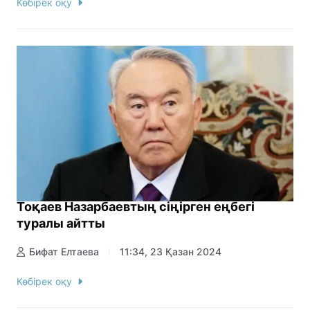
Көбірек оқу
Тоқаев Назарбаевтың сіңірген еңбегі
туралы айтты
Бифат Елтаева
11:34, 23 Қазан 2024
Көбірек оқу