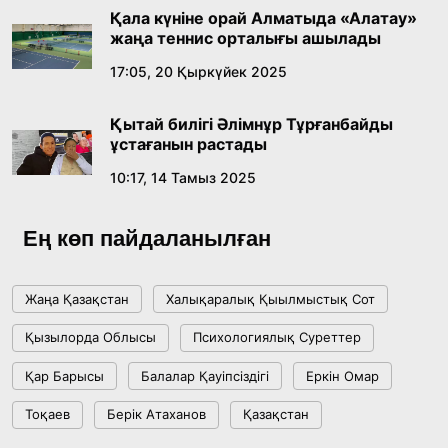
Қала күніне орай Алматыда «Алатау»
жаңа теннис орталығы ашылады
17:05, 20 Қыркүйек 2025
Қытай билігі Әлімнұр Тұрғанбайды
ұстағанын растады
10:17, 14 Тамыз 2025
Ең көп пайдаланылған
Жаңа Қазақстан
Халықаралық Қыылмыстық Сот
Қызылорда Облысы
Психологиялық Суреттер
Қар Барысы
Балалар Қауіпсіздігі
Еркін Омар
Тоқаев
Берік Атаханов
Қазақстан