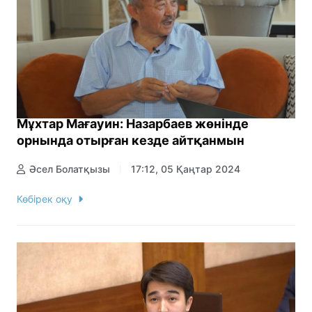
Мұхтар Мағауин: Назарбаев жөнінде
орнында отырған кезде айтқанмын
Әсел Болатқызы
17:12, 05 Қаңтар 2024
Көбірек оқу