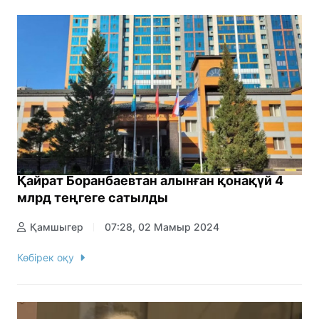
Қайрат Боранбаевтан алынған қонақүй 4
млрд теңгеге сатылды
Қамшыгер
07:28, 02 Мамыр 2024
Көбірек оқу