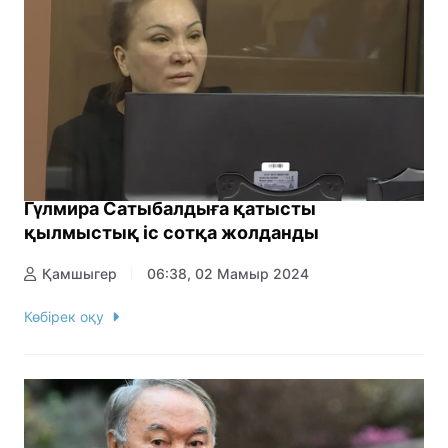
Гүлмира Сатыбалдыға қатысты
қылмыстық іс сотқа жолданды
Қамшыгер
06:38, 02 Мамыр 2024
Көбірек оқу