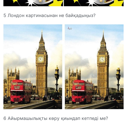
5 Лондон картинасынан не байқадыңыз?
6 Айырмашылықты көру қиындап кетпеді ме?