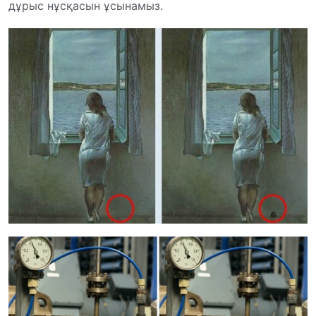
дұрыс нұсқасын ұсынамыз.