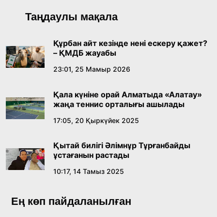
Қонаев қаласының әкімі «Славян базары»
Таңдаулы мақала
байқауының жеңімпазы Ақерке Амалятты
қабылдады
16:27, 23 Шілде 2026
Құрбан айт кезінде нені ескеру қажет?
– ҚМДБ жауабы
Қазақ тіліндегі «құт» концептісінің
23:01, 25 Мамыр 2026
лингвомәдени сипаты
Қала күніне орай Алматыда «Алатау»
09:21, 21 Шілде 2026
жаңа теннис орталығы ашылады
17:05, 20 Қыркүйек 2025
Абайдың адам тәрбиесі туралы
көзқарастарының өзектілігі
Қытай билігі Әлімнұр Тұрғанбайды
18:59, 20 Шілде 2026
ұстағанын растады
10:17, 14 Тамыз 2025
Жасанды интеллект: адамзаттың көмекшісі
ме, әлде бәсекелесі ме?
Ең көп пайдаланылған
18:16, 20 Шілде 2026