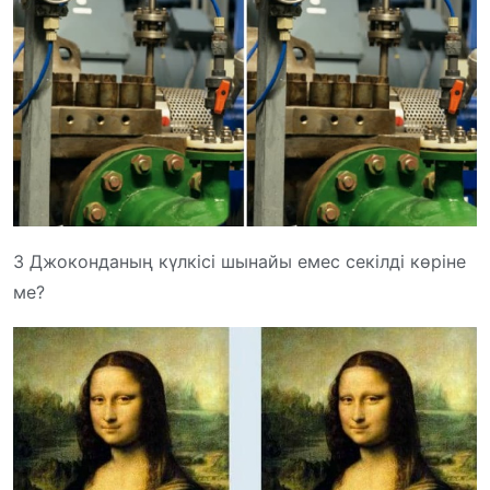
3 Джоконданың күлкісі шынайы емес секілді көріне
ме?