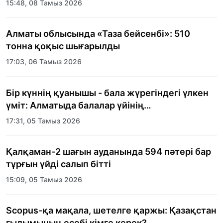
15:48, 08 Тамыз 2026
Алматы облысында «Таза бейсенбі»: 510
тонна қоқыс шығарылды
17:03, 06 Тамыз 2026
Бір күннің қуанышы - бала жүрегіндегі үлкен
үміт: Алматыда балалар үйінің
тәрбиеленушілеріне мерекелік күн
17:31, 05 Тамыз 2026
ұйымдастырылды
Қалқаман-2 шағын ауданында 594 пәтері бар
тұрғын үйді салып бітті
15:09, 05 Тамыз 2026
Scopus-қа мақала, шетелге қаржы: Қазақстан
ғылымының есебі кімге керек?