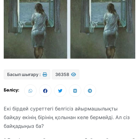
Басып шығару :
36358
Бөлісу:
Екі бірдей суреттегі белгісіз айырмашылықты
байқау екінің бірінің қолынан келе бермейді. Ал сіз
байқадыңыз ба?