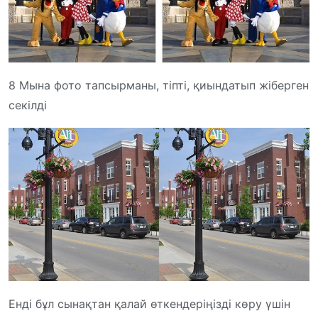
8 Мына фото тапсырманы, тіпті, қиындатып жіберген
секілді
Енді бұл сынақтан қалай өткендеріңізді көру үшін