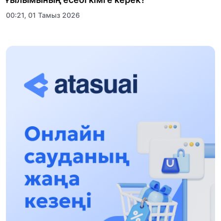
00:21, 01 Тамыз 2026
«Заң керуені» жобасы: Абай облысында
құқықтық түсіндіру жұмыстары жалғасуда
17:31, 31 Шілде 2026
Халықаралық «Формула-1 H2O» жарысын
Қонаев қаласында өткізу жоспарлануда
13:13, 30 Шілде 2026
Асхат Асылбеков: Күшті билікке күшті
тұлғалар керек!
12:01, 28 Шілде 2026