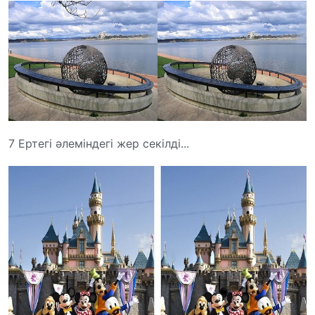
7 Ертегі әлеміндегі жер секілді...