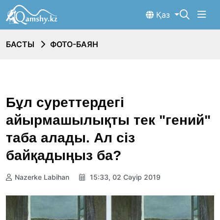
Қаз
БАСТЫ
ФОТО-БАЯН
Бұл суреттердегі
айырмашылықты тек "гений"
таба алады. Ал сіз
байқадыңыз ба?
Nazerke Labihan
15:33, 02 Сәуір 2019