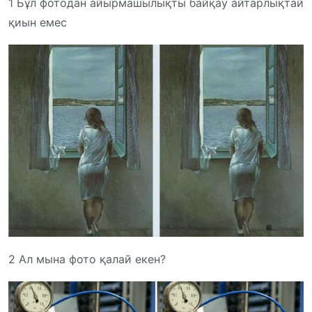
1 Бұл фотодан айырмашылықты байқау айтарлықтай
қиын емес
2 Ал мына фото қалай екен?