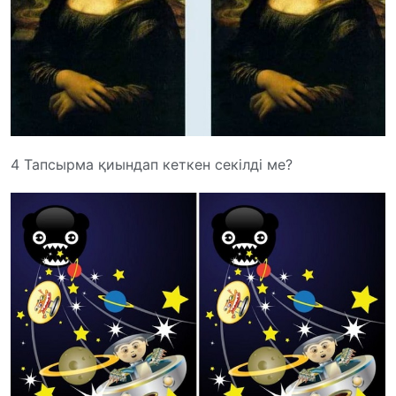
4 Тапсырма қиындап кеткен секілді ме?