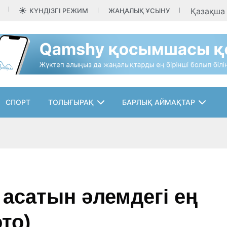
Қазақш
КҮНДІЗГІ РЕЖИМ
ЖАҢАЛЫҚ ҰСЫНУ
СПОРТ
ТОЛЫҒЫРАҚ
БАРЛЫҚ АЙМАҚТАР
 асатын әлемдегі ең
то)