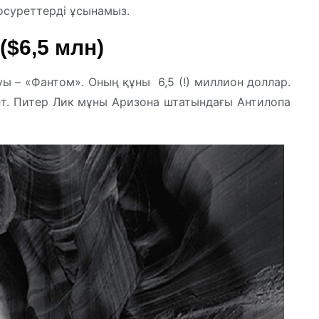
осуреттерді ұсынамыз.
($6,5 млн)
ы – «Фантом». Оның құны 6,5 (!) миллион доллар.
рет. Питер Лик мұны Аризона штатындағы Антилопа