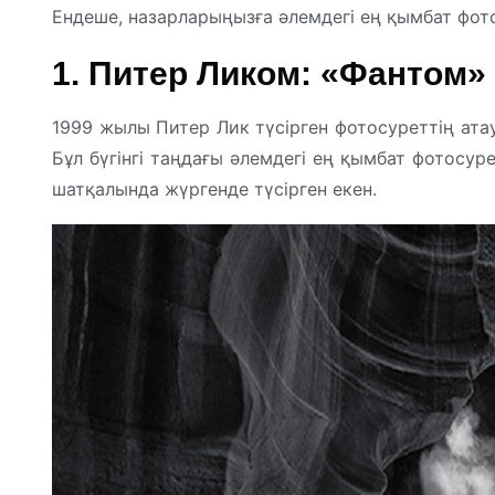
Ендеше, назарларыңызға әлемдегі ең қымбат фот
1. Питер Ликом: «Фантом» 
1999 жылы Питер Лик түсірген фотосуреттің атау
Бұл бүгінгі таңдағы әлемдегі ең қымбат фотосу
шатқалында жүргенде түсірген екен.