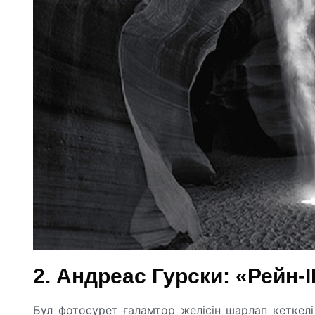
2. Андреас Гурски: «Рейн-II
Бұл фотосурет ғаламтор желісін шарлап кеткелі