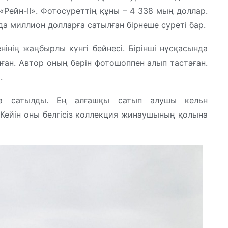
«Рейн-II». Фотосуреттің құны – 4 338 мың доллар.
а миллион долларға сатылған бірнеше суреті бар.
інің жаңбырлы күнгі бейнесі. Бірінші нұсқасында
лған. Автор оның бәрін фотошоппен алып тастаған.
.
нда сатылды. Ең алғашқы сатып алушы кельн
ейін оны белгісіз коллекция жинаушының қолына