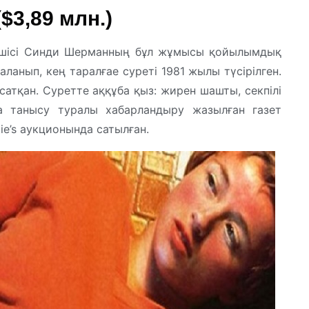
$3,89 млн.)
тшісі Синди Шерманның бұл жұмысы қойылымдық
аланып, кең таралғае суреті 1981 жылы түсірілген.
атқан. Суретте аққұба қыз: жирен шашты, секпілі
а танысу туралы хабарландыру жазылған газет
e’s аукционында сатылған.