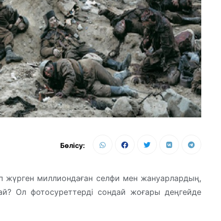
Бөлісу:
іп жүрген миллиондаған селфи мен жануарлардың,
й? Ол фотосуреттерді сондай жоғары деңгейде