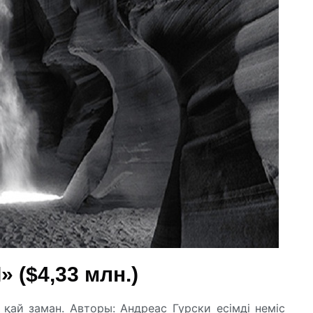
» ($4,33 млн.)
 қай заман. Авторы: Андреас Гурски есімді неміс