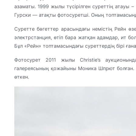
азаматы. 1999 жылы түсірілген суреттің атауы – 
Гурски — атақты фотосуретші. Оның топтамасынд
Суретте бөгеттер арасындағы немістің Рейн өзен
электрстанция, өтіп бара жатқан адамдар, ит бо
Бұл «Рейн» топтамасындағы суреттердің бірі ғана
Фотосурет 2011 жылы Christie’s аукционы
галереясының қожайыны Моника Шпрют болған. К
өткен.