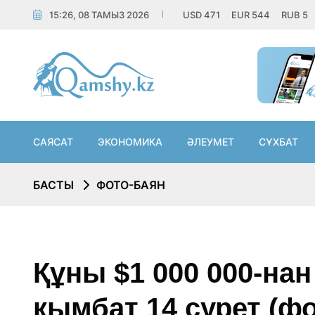
15:26, 08 ТАМЫЗ 2026
USD
471
EUR
544
RUB
5
САЯСАТ
ЭКОНОМИКА
ӘЛЕУМЕТ
СҰХБАТ
БАСТЫ
ФОТО-БАЯН
Құны $1 000 000-нан
қымбат 14 сурет (фо