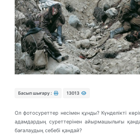
Басып шығару :
13013
Ол фотосуреттер несімен құнды? Күнделікті көр
адамдардың суреттерінен айырмашылығы қанда
бағалаудың себебі қандай?