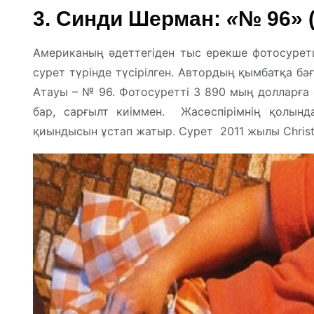
3
. Синди Шерман:
«
№ 96» (
Американың әдеттегіден тыс ерекше фотосуре
сурет түрінде түсірілген. Автордың қымбатқа бағ
Атауы – № 96. Фотосуретті 3 890 мың долларға с
бар, сарғылт киіммен. Жасөспірімнің қолынд
қиындысын ұстап жатыр. Сурет 2011 жылы Christi