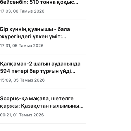
бейсенбі»: 510 тонна қоқыс
шығарылды
17:03, 06 Тамыз 2026
Бір күннің қуанышы - бала
жүрегіндегі үлкен үміт:
Алматыда балалар үйінің
17:31, 05 Тамыз 2026
тәрбиеленушілеріне мерекелік
күн ұйымдастырылды
Қалқаман-2 шағын ауданында
594 пәтері бар тұрғын үйді
салып бітті
15:09, 05 Тамыз 2026
Scopus-қа мақала, шетелге
қаржы: Қазақстан ғылымының
есебі кімге керек?
00:21, 01 Тамыз 2026