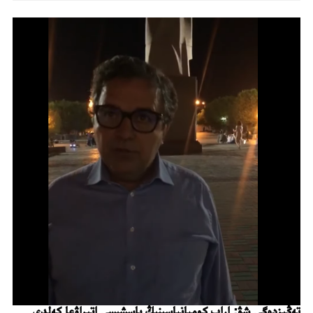
تەڭىزدەگى شۋ: اراب كومپانياسىنىڭ باسشىسى اتىراۋعا كەلدى