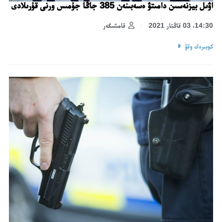
اۋىل بيزنەسىن دامىتۋ ەسەبىنەن 385 جاڭا جۇمىس ورنى قۇرىلادى
14:30، 03 قاڭتار 2021
قامشىگەر
كوبىرەك وقۋ