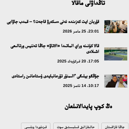
تاڭداۋلى ماقالا
قۇربان ايت كەزىندە نەنى ەسكەرۋ قاجەت؟ – قمدب جاۋابى
23:01، 25 مامىر 2026
قالا كۇنىنە وراي الماتىدا «الاتاۋ» جاڭا تەننيس ورتالىعى
اشىلادى
17:05، 20 قىركۇيەك 2025
جۇڭگو بيلىگى ءالىمنۇر تۇرعانبايدى ۇستاعانىن راستادى
10:17، 14 تامىز 2025
ەڭ كوپ پايدالانىلعان
جاڭا قازاقستان
حالىقارالىق قىىلمىستىق سوت
قىزىلوردا وبلىسى