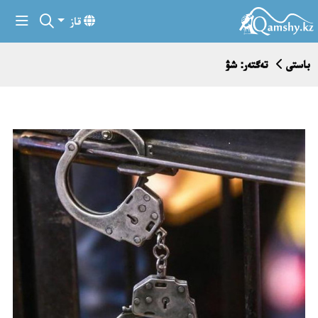
قاز
باستى
تەگتەر: شۋ