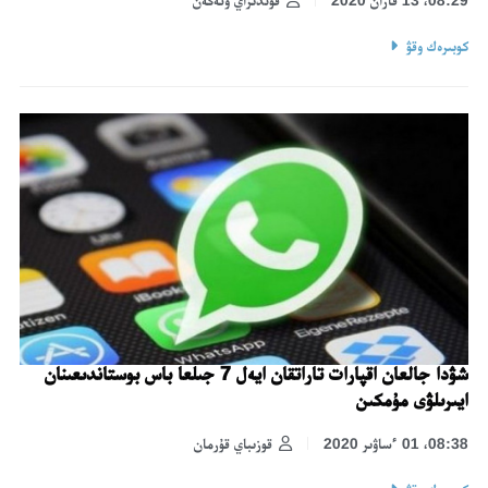
كوبىرەك وقۋ
شۋدا جالعان اقپارات تاراتقان ايەل 7 جىلعا باس بوستاندىعىنان
ايىرىلۋى مۇمكىن
08:38، 01 ءساۋىر 2020
قوزىباي قۇرمان