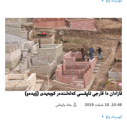
كوبىرەك وقۋ
قازادان دا قارجى تاپقىسى كەلەتىندەر كوبەيدى (ۆيدەو)
10:48، 18 شىلدە 2019
بەك بايتاس
كوبىرەك وقۋ