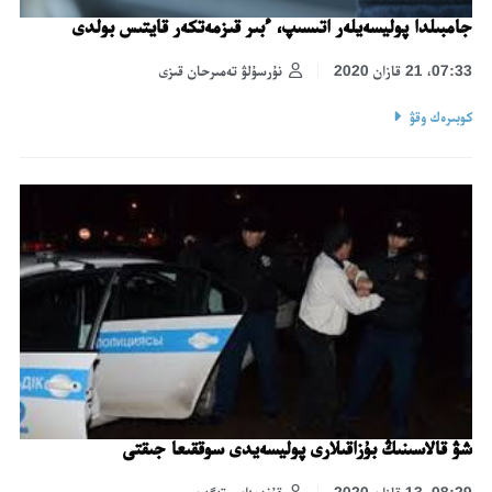
جامبىلدا پوليسەيلەر اتىسىپ، ءبىر قىزمەتكەر قايتىس بولدى
07:33، 21 قازان 2020
نۇرسۇلۋ تەمىرحان قىزى
كوبىرەك وقۋ
شۋ قالاسىنىڭ بۇزاقىلارى پوليسەيدى سوققىعا جىقتى
08:29، 13 قازان 2020
قۇندىزاي وتەگەن