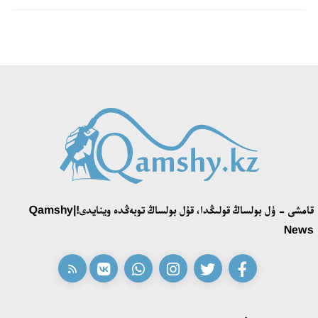
قامشى - ۇل بولساڭ قولىڭدا، قۇل بولساڭ توبەڭدە وينايدى!|Qamshy
News