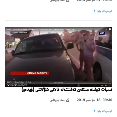
كوبىرەك وقۋ
قىمبات كولىك مىنگەن كەلىنشەك قالانى شۋلاتتى (ۆيدەو)
09:30، 18 ماۋسىم 2019
بەك بايتاس
كوبىرەك وقۋ