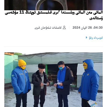
الماتى مەن الماتى وبلىسىندا ءىرى قىلمىستىق توپتىڭ 11 مۇشەسى
ۇستالدى
04:30، 26 اقپان 2024
كامشات تىلەۋحان قىزى
كوبىرەك وقۋ