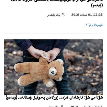
(ۆيدەو)
11:35، 01 شىلدە 2019
بەك بايتاس
كوبىرەك وقۋ
شۋداعى شۋ: قارشاداي قىزدى زورلاعان پەدوفيل ۇستالدى (ۆيدەو)
23:15، 21 ماۋسىم 2019
بەك بايتاس