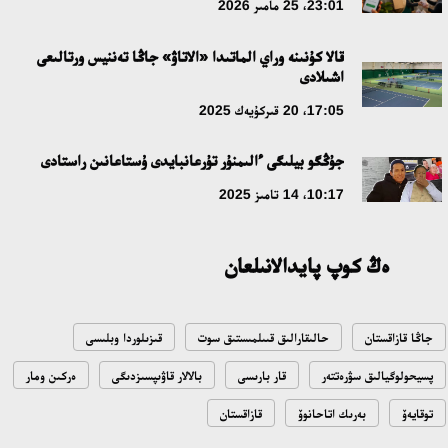
23:01، 25 مامىر 2026
قالا كۇنىنە وراي الماتىدا «الاتاۋ» جاڭا تەننيس ورتالىعى
اشىلادى
17:05، 20 قىركۇيەك 2025
جۇڭگو بيلىگى ءالىمنۇر تۇرعانبايدى ۇستاعانىن راستادى
10:17، 14 تامىز 2025
ەڭ كوپ پايدالانىلعان
جاڭا قازاقستان
حالىقارالىق قىىلمىستىق سوت
قىزىلوردا وبلىسى
پسيحولوگيالىق سۋرەتتەر
قار بارىسى
بالالار قاۋىپسىزدىگى
ەركىن ومار
توقايەۆ
بەرىك اتاحانوۆ
قازاقستان