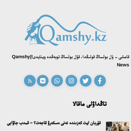
قامشى - ۇل بولساڭ قولىڭدا، قۇل بولساڭ توبەڭدە وينايدى!|Qamshy
News
تاڭداۋلى ماقالا
قۇربان ايت كەزىندە نەنى ەسكەرۋ قاجەت؟ – قمدب جاۋابى