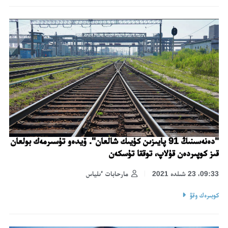
"دەنەسىنىڭ 91 پايىزىن كۇيىك شالعان". ۆيدەو تۇسىرمەك بولعان
قىز كوپىردەن قۇلاپ، توققا تۇسكەن
09:33، 23 شىلدە 2021
مارحابات ءىلياس
كوبىرەك وقۋ