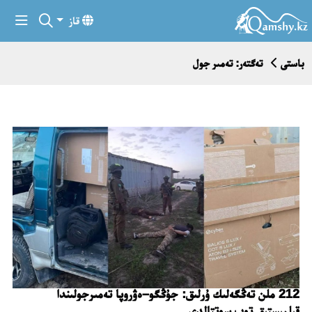
قاز
باستى
تەگتەر: تەمىر جول
212 ملن تەڭگەلىك ۇرلىق: جۇڭگو–ەۋروپا تەمىرجولىندا
قىلمىستىق توپ سوتتالدى