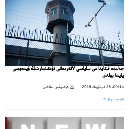
جەلىدە قىتايداعى ساياسي لاگەردەگى تۇتقىندارىنىڭ ۆيدەوسى
پايدا بولدى
09:14، 26 قىركۇيەك 2019
كوگەرشىن تىلەگەن
كوبىرەك وقۋ