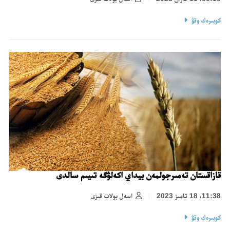
كوبىرەك وقۋ
قازاقستان تەمىرجولمەن بيداي اكەلۋگە تىيىم سالدى
11:38، 18 تامىز 2023
اسەل بولات قىزى
كوبىرەك وقۋ