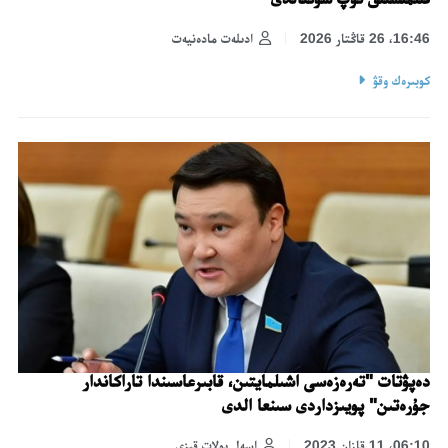
16:46، 26 قاڭتار 2026
ادىلەت مادەنيەت
كوبىرەك وقۋ
دەپۋتات "تەرەزەسى اشىلمايتىن، قابىرعاسىندا تاراكاندار
جۇرەتىن" پويىزداردى سىنعا الدى
06:10، 11 قازان 2023
اسەل بولات قىزى