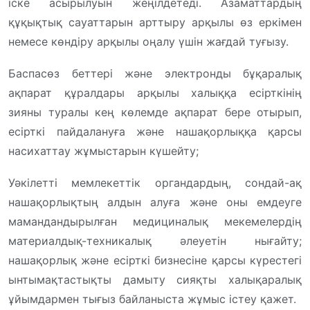
іске асырылуын жеңілдетеді. Азаматтардың
құқықтық сауаттарын арттыру арқылы өз еркімен
немесе көндіру арқылы оңалу үшін жағдай туғызу.
Баспасөз беттері және электронды бұқаралық
ақпарат құралдары арқылы халыққа есірткінің
зияны туралы кең көлемде ақпарат бере отырып,
есірткі пайдалануға және нашақорлыққа қарсы
насихаттау жұмыстарын күшейту;
Уәкілетті мемлекеттік органдардың, сондай-ақ
нашақорлықтың алдын алуға және оны емдеуге
мамандандырылған медициналық мекемелердің
материалдық-техникалық әлеуетін нығайту;
нашақорлық және есірткі бизнесіне қарсы күрестегі
ынтымақтастықты дамыту сияқты халықаралық
ұйымдармен тығыз байланыста жұмыс істеу қажет.