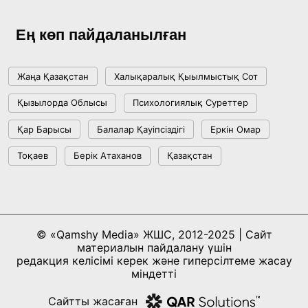
Жасанды интеллект: адамзаттың көмекшісі
ме, әлде бәсекелесі ме?
Ең көп пайдаланылған
18:16, 20 Шілде 2026
Жаңа Қазақстан
Халықаралық Қыылмыстық Сот
Ұлттық архивтің ашылғанына 20 жыл: негізгі
Қызылорда Облысы
Психологиялық Суреттер
жетістіктері мен даму бағыты
Қар Барысы
Балалар Қауіпсіздігі
Еркін Омар
17:09, 20 Шілде 2026
Тоқаев
Берік Атаханов
Қазақстан
Мемлекет басшысы Көбейтұз көлінің жай-
күйіне назар аударды
18:22, 17 Шілде 2026
© «Qamshy Media» ЖШС, 2012-2025 | Сайт
материалын пайдалану үшін
АЛТЫН ОРДА ТАРИХЫН ОҚЫТУДЫҢ
редакция келісімі керек және гиперсілтеме жасау
ИННОВАЦИЯЛЫҚ ТӘСІЛДЕРІ ЕНГІЗІЛЕДІ
міндетті
10:28, 15 Шілде 2026
Сайтты жасаған