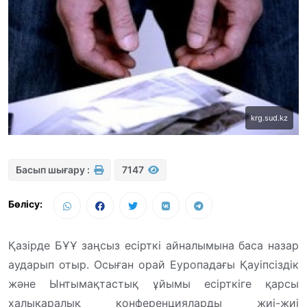
krg.sud.kz
Басып шығару :
7147
Бөлісу:
Қазірде БҰҰ заңсыз есірткі айналымына баса назар
аударып отыр. Осыған орай Еуропадағы Қауіпсіздік
және Ынтымақтастық ұйымы есірткіге қарсы
халықаралық конференцияларды жиі-жиі