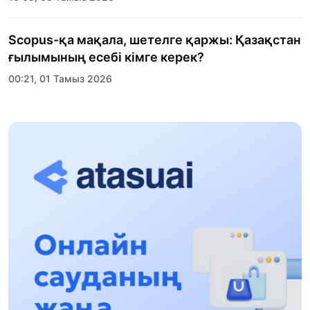
Scopus-қа мақала, шетелге қаржы: Қазақстан
ғылымының есебі кімге керек?
00:21, 01 Тамыз 2026
«Заң керуені» жобасы: Абай облысында
құқықтық түсіндіру жұмыстары жалғасуда
17:31, 31 Шілде 2026
Халықаралық «Формула-1 H2O» жарысын
Қонаев қаласында өткізу жоспарлануда
13:13, 30 Шілде 2026
Асхат Асылбеков: Күшті билікке күшті
тұлғалар керек!