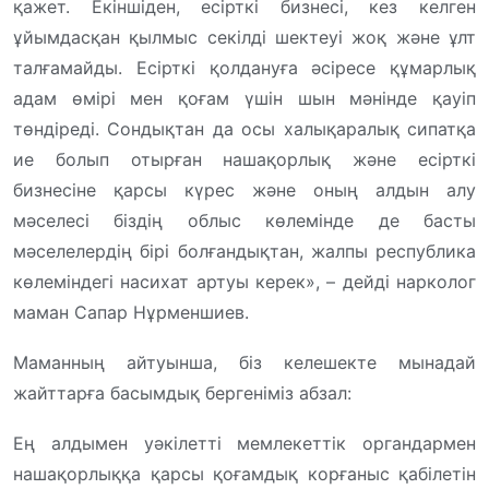
қажет. Екіншіден, есірткі бизнесі, кез келген
ұйымдасқан қылмыс секілді шектеуі жоқ және ұлт
талғамайды. Есірткі қолдануға әсіресе құмарлық
адам өмірі мен қоғам үшін шын мәнінде қауіп
төндіреді. Сондықтан да осы халықаралық сипатқа
ие болып отырған нашақорлық және есірткі
бизнесіне қарсы күреc және оның алдын алу
мәселесі біздің облыс көлемінде де басты
мәселелердің бірі болғандықтан, жалпы республика
көлеміндегі насихат артуы керек», – дейді нарколог
маман Сапар Нұрменшиев.
Маманның айтуынша, біз келешекте мынадай
жайттарға басымдық бергеніміз абзал:
Ең алдымен уәкілетті мемлекеттік органдармен
нашақорлыққа қарсы қоғамдық корғаныс қабілетін