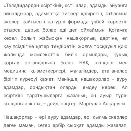
«Теледидардан есірткінің есті алар, адамды айуанға
айналдырар, адамзатқа тигізер қасіретін, отбасына
әкелер қайғысын әртүрлі формада үзбей көрсетіп
отырса, дұрыс болар еді деп ойлаймын. Қоғамға
кесел болып жабысқан нашақорлық дертіне, ел
қауіпсіздігіне қатер төндіретін жолға тосқауыл қою
жолында мемлекеттік билік орындары, құқық
қорғау органдарына бөлек БАҚ өкілдері мен
медицина қызметкерлері, мұғалімдер, ата-аналар
бірігіп күресуі қажет. Меніңше, нашақорлар – ауру
адамдар, сондықтан оларды емдеу керек. Ал
есірткіні таратушыларға жазаның ең ауыр түрін
қолданған жөн», – дейді заңгер. Марғұлан Асқарұлы.
Нашақорлар – әрі ауру адамдар, әрі қылмыскерлер
деген маман, «егер әрбір сырқат адамды жазалап,