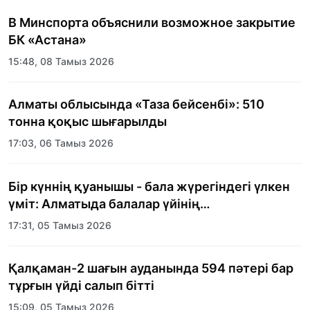
В Минспорта объяснили возможное закрытие
БК «Астана»
15:48, 08 Тамыз 2026
Алматы облысында «Таза бейсенбі»: 510
тонна қоқыс шығарылды
17:03, 06 Тамыз 2026
Бір күннің қуанышы - бала жүрегіндегі үлкен
үміт: Алматыда балалар үйінің
тәрбиеленушілеріне мерекелік күн
17:31, 05 Тамыз 2026
ұйымдастырылды
Қалқаман-2 шағын ауданында 594 пәтері бар
тұрғын үйді салып бітті
15:09, 05 Тамыз 2026