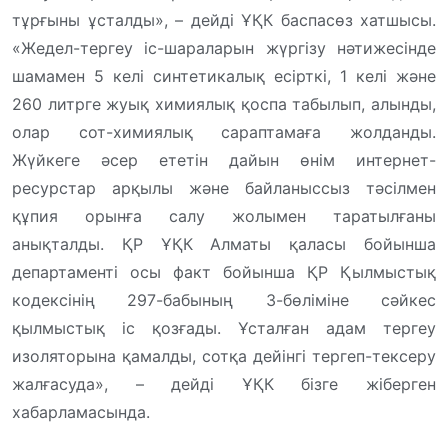
тұрғыны ұсталды», – дейді ҰҚК баспасөз хатшысы.
«Жедел-тергеу іс-шараларын жүргізу нәтижесінде
шамамен 5 келі синтетикалық есірткі, 1 келі және
260 литрге жуық химиялық қоспа табылып, алынды,
олар сот-химиялық сараптамаға жолданды.
Жүйкеге әсер ететін дайын өнім интернет-
ресурстар арқылы және байланыссыз тәсілмен
құпия орынға салу жолымен таратылғаны
анықталды. ҚР ҰҚК Алматы қаласы бойынша
департаменті осы факт бойынша ҚР Қылмыстық
кодексінің 297-бабының 3-бөліміне сәйкес
қылмыстық іс қозғады. Ұсталған адам тергеу
изоляторына қамалды, сотқа дейінгі тергеп-тексеру
жалғасуда», – дейді ҰҚК бізге жіберген
хабарламасында.