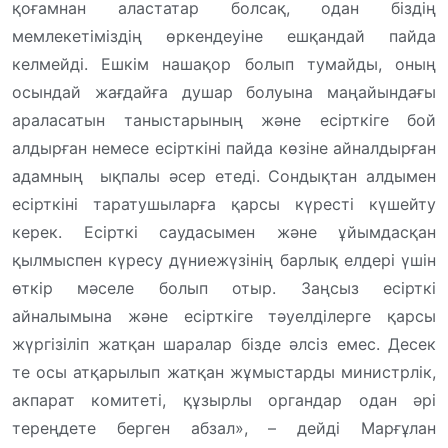
қоғамнан аластатар болсақ, одан біздің
мемлекетіміздің өркендеуіне ешқандай пайда
келмейді. Ешкім нашақор болып тумайды, оның
осындай жағдайға душар болуына маңайындағы
араласатын таныстарының және есірткіге бой
алдырған немесе есірткіні пайда көзіне айналдырған
адамның ықпалы әсер етеді. Сондықтан алдымен
есірткіні таратушыларға қарсы күресті күшейту
керек. Есірткі саудасымен және ұйымдасқан
қылмыспен күресу дүниежүзінің барлық елдері үшін
өткір мәселе болып отыр. Заңсыз есірткі
айналымына және есірткіге тәуелділерге қарсы
жүргізіліп жатқан шаралар бізде әлсіз емес. Десек
те осы атқарылып жатқан жұмыстарды министрлік,
акпарат комитеті, құзырлы органдар одан әрі
тереңдете берген абзал», – дейді Марғұлан