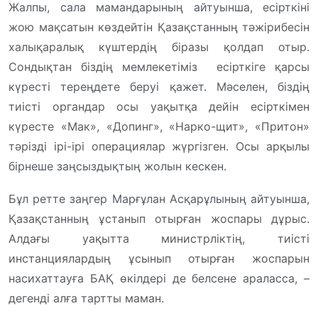
Жалпы, сала мамандарының айтуынша, есірткіні
жою мақсатын көздейтін Қазақстанның тәжірибесін
халықаралық күштердің біразы қолдап отыр.
Сондықтан біздің мемлекетіміз есірткіге қарсы
күресті тереңдете беруі қажет. Мәселен, біздің
тиісті органдар осы уақытқа дейін есірткімен
күресте «Мак», «Допинг», «Нарко-щит», «Притон»
тәрізді ірі-ірі операциялар жүргізген. Осы арқылы
бірнеше заңсыздықтың жолын кескен.
Бұл ретте заңгер Марғұлан Асқарұлының айтуынша,
Қазақстанның ұстанып отырған жоспары дұрыс.
Алдағы уақытта министрліктің, тиісті
инстанциялардың ұсынып отырған жоспарын
насихаттауға БАҚ өкілдері де белсене араласса, –
дегенді алға тартты маман.