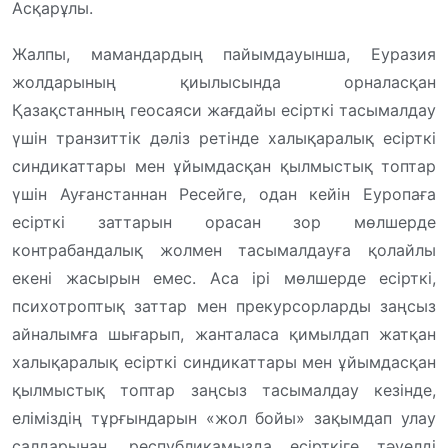
Асқарұлы.
Жалпы, мамандардың пайымдауынша, Еуразия
жолдарының қиылысында орналасқан
Қазақстанның геосаяси жағдайы есірткі тасымалдау
үшін транзиттік дәліз ретінде халықаралық есірткі
синдикаттары мен ұйымдасқан қылмыстық топтар
үшін Ауғанстаннан Ресейге, одан кейін Еуропаға
есірткі заттарын орасан зор мөлшерде
контрабандалық жолмен тасымалдауға қолайлы
екені жасырын емес. Аса ірі мөлшерде есірткі,
психотроптық заттар мен прекурсорларды заңсыз
айналымға шығарып, жанталаса қимылдап жатқан
халықаралық есірткі синдикаттары мен ұйымдасқан
қылмыстық топтар заңсыз тасымалдау кезінде,
еліміздің тұрғындарын «жол бойы» зақымдап улау
салдарынан, республикамызда есірткіге тәуелді