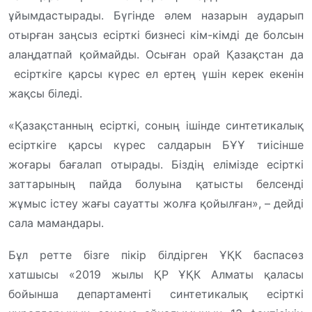
ұйымдастырады. Бүгінде әлем назарын аударып
отырған заңсыз есірткі бизнесі кім-кімді де болсын
алаңдатпай қоймайды. Осыған орай Қазақстан да
есірткіге қарсы күрес ел ертең үшін керек екенін
жақсы біледі.
«Қазақстанның есірткі, соның ішінде синтетикалық
есірткіге қарсы күрес салдарын БҰҰ тиісінше
жоғары бағалап отырады. Біздің елімізде есірткі
заттарының пайда болуына қатысты белсенді
жұмыс істеу жағы сауатты жолға қойылған», – дейді
сала мамандары.
Бұл ретте бізге пікір білдірген ҰҚК баспасөз
хатшысы «2019 жылы ҚР ҰҚК Алматы қаласы
бойынша департаменті синтетикалық есірткі