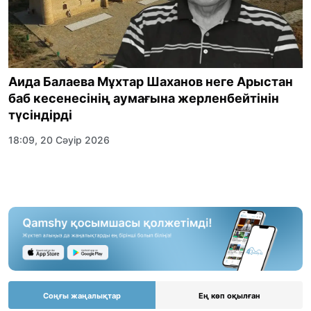
Аида Балаева Мұхтар Шаханов неге Арыстан
баб кесенесінің аумағына жерленбейтінін
түсіндірді
18:09, 20 Сәуір 2026
Соңғы жаңалықтар
Ең көп оқылған