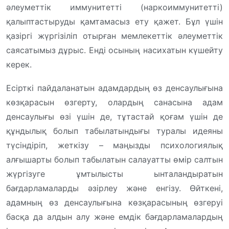
әлеуметтік иммунитетті (наркоиммунитетті)
қалыптастыруды қамтамасыз ету қажет. Бұл үшін
қазіргі жүргізіліп отырған мемлекеттік әлеуметтік
саясатымыз дұрыс. Енді осының насихатын күшейту
керек.
Есірткі пайдаланатын адамдардың өз денсаулығына
көзқарасын өзгерту, олардың санасына адам
денсаулығы өзі үшін де, тұтастай қоғам үшін де
құндылық болып табылатындығы туралы идеяны
түсіндіріп, жеткізу – маңызды психологиялық
алғышарты болып табылатын салауатты өмір салтын
жүргізуге ұмтылысты ынталандыратын
бағдарламаларды әзірлеу және енгізу. Өйткені,
адамның өз денсаулығына көзқарасының өзгеруі
басқа да алдын алу және емдік бағдарламалардың