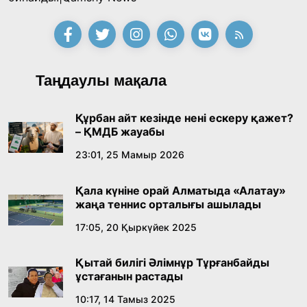
жеңімпаздарын анықтады
18:39, 23 Шілде 2026
Қонаев қаласының әкімі «Славян базары»
Таңдаулы мақала
байқауының жеңімпазы Ақерке Амалятты
қабылдады
16:27, 23 Шілде 2026
Құрбан айт кезінде нені ескеру қажет?
– ҚМДБ жауабы
Қазақ тіліндегі «құт» концептісінің
23:01, 25 Мамыр 2026
лингвомәдени сипаты
Қала күніне орай Алматыда «Алатау»
09:21, 21 Шілде 2026
жаңа теннис орталығы ашылады
17:05, 20 Қыркүйек 2025
Абайдың адам тәрбиесі туралы
көзқарастарының өзектілігі
Қытай билігі Әлімнұр Тұрғанбайды
18:59, 20 Шілде 2026
ұстағанын растады
10:17, 14 Тамыз 2025