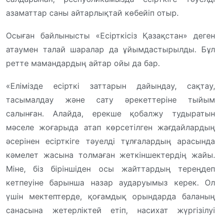
азаматтар саны айтарлықтай көбейіп отыр.
Осыған байлынысты «Есірткісіз Қазақстан» деген
атаумен талай шаралар да ұйымдастырылды. Бұл
ретте мамандардың айтар ойы да бар.
«Елімізде есірткі заттарын дайындау, сақтау,
тасымалдау және сату әрекеттеріне тыйым
салынған. Алайда, ерекше қобалжу тудыратын
мәселе жоғарыда атап көрсетілген жағдайлардың
әсерінен есірткіге тәуелді тұлғалардың арасында
кәмелет жасына толмаған жеткіншектердің жайы.
Міне, біз біріншіден осы жайттардың тереңдеп
кетпеуіне барынша назар аударуымыз керек. Ол
үшін мектептерде, қоғамдық орындарда баланың
санасына жетерліктей етіп, насихат жүргізілуі