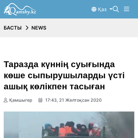
Қаз
БАСТЫ
NEWS
Таразда күннің суығында
көше сыпырушыларды үсті
ашық көлікпен тасыған
Қамшыгер
17:43, 21 Желтоқсан 2020