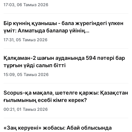
17:03, 06 Тамыз 2026
Бір күннің қуанышы - бала жүрегіндегі үлкен
үміт: Алматыда балалар үйінің
тәрбиеленушілеріне мерекелік күн
17:31, 05 Тамыз 2026
ұйымдастырылды
Қалқаман-2 шағын ауданында 594 пәтері бар
тұрғын үйді салып бітті
15:09, 05 Тамыз 2026
Scopus-қа мақала, шетелге қаржы: Қазақстан
ғылымының есебі кімге керек?
00:21, 01 Тамыз 2026
«Заң керуені» жобасы: Абай облысында