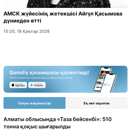
АМСК жүйесінің жетекшісі Айгүл Қасымова
дүниеден өтті
15:20, 18 Қаңтар 2026
Соңғы жаңалықтар
Ең көп оқылған
Алматы облысында «Таза бейсенбі»: 510
тонна қоқыс шығарылды