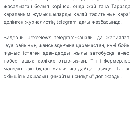
жасалмаған болып көрінсе, онда жай ғана Таразда
қарапайым жұмысшыларды қалай таситынын қара"
делінген журналистің telegram-дағы жазбасында.
Видеоны JexeNews telegram-каналы да жариялап,
"ауа райының жайсыздығына қарамастан, күні бойы
жұмыс істеген адамдарды жылы автобусқа емес,
төбесі ашық көлікке отырғызған. Тіпті фермерлер
малдың өзін бұдан жақсы жағдайда тасиды. Тәрізі,
әкімшілік ақшасын қимайтын сияқты" деп жазды.