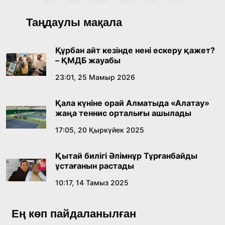
Қазақ тіліндегі «құт» концептісінің
Таңдаулы мақала
лингвомәдени сипаты
09:21, 21 Шілде 2026
Құрбан айт кезінде нені ескеру қажет?
– ҚМДБ жауабы
Абайдың адам тәрбиесі туралы
23:01, 25 Мамыр 2026
көзқарастарының өзектілігі
Қала күніне орай Алматыда «Алатау»
18:59, 20 Шілде 2026
жаңа теннис орталығы ашылады
17:05, 20 Қыркүйек 2025
Жасанды интеллект: адамзаттың көмекшісі
ме, әлде бәсекелесі ме?
Қытай билігі Әлімнұр Тұрғанбайды
18:16, 20 Шілде 2026
ұстағанын растады
10:17, 14 Тамыз 2025
Ұлттық архивтің ашылғанына 20 жыл: негізгі
жетістіктері мен даму бағыты
Ең көп пайдаланылған
17:09, 20 Шілде 2026