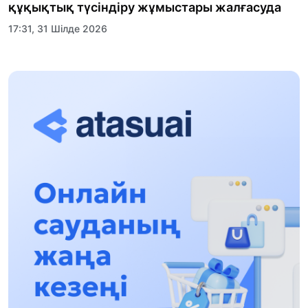
құқықтық түсіндіру жұмыстары жалғасуда
17:31, 31 Шілде 2026
Халықаралық «Формула-1 H2O» жарысын
Қонаев қаласында өткізу жоспарлануда
13:13, 30 Шілде 2026
Асхат Асылбеков: Күшті билікке күшті
тұлғалар керек!
12:01, 28 Шілде 2026
Абзал Достияр: Думан Мұхаметкәрімді
Алматы түрмесіне ауыстыруы мүмкін
16:15, 27 Шілде 2026