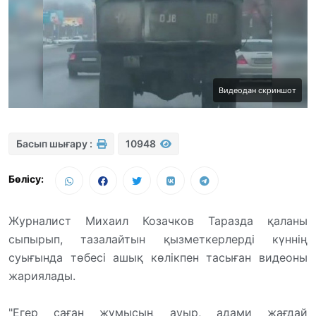
Видеодан скриншот
Басып шығару :
10948
Бөлісу:
Журналист Михаил Козачков Таразда қаланы
сыпырып, тазалайтын қызметкерлерді күннің
суығында төбесі ашық көлікпен тасыған видеоны
жариялады.
"Егер саған жұмысың ауыр, адами жағдай