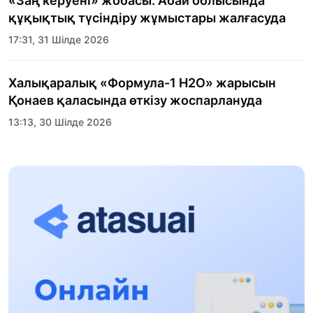
«Заң керуені» жобасы: Абай облысында
құқықтық түсіндіру жұмыстары жалғасуда
17:31, 31 Шілде 2026
Халықаралық «Формула-1 H2O» жарысын
Қонаев қаласында өткізу жоспарлануда
13:13, 30 Шілде 2026
Асхат Асылбеков: Күшті билікке күшті
тұлғалар керек!
12:01, 28 Шілде 2026
Абзал Достияр: Думан Мұхаметкәрімді
Алматы түрмесіне ауыстыруы мүмкін
16:15, 27 Шілде 2026