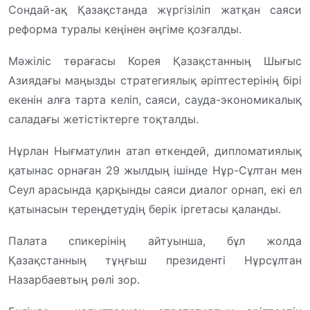
Сондай-ақ Қазақстанда жүргізіліп жатқан саяси
реформа туралы кеңінен әңгіме қозғалды.
Мәжіліс төрағасы Корея Қазақстанның Шығыс
Азиядағы маңызды стратегиялық әріптестерінің бірі
екенін алға тарта келіп, саяси, сауда-экономикалық
саладағы жетістіктерге тоқталды.
Нұрлан Нығматулин атап өткендей, дипломатиялық
қатынас орнаған 29 жылдың ішінде Нұр-Сұлтан мен
Сеул арасында қарқынды саяси диалог орнап, екі ел
қатынасын тереңдетудің берік іргетасы қаланды.
Палата спикерінің айтуынша, бұл жолда
Қазақстанның тұңғыш президенті Нұрсұлтан
Назарбаевтың рөлі зор.