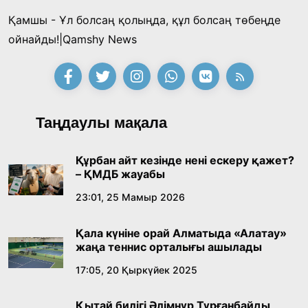
Қамшы - Ұл болсаң қолыңда, құл болсаң төбеңде
Қазақ тіліндегі «құт» концептісінің
ойнайды!|Qamshy News
лингвомәдени сипаты
09:21, 21 Шілде 2026
Абайдың адам тәрбиесі туралы
Таңдаулы мақала
көзқарастарының өзектілігі
18:59, 20 Шілде 2026
Құрбан айт кезінде нені ескеру қажет?
– ҚМДБ жауабы
Жасанды интеллект: адамзаттың көмекшісі
23:01, 25 Мамыр 2026
ме, әлде бәсекелесі ме?
Қала күніне орай Алматыда «Алатау»
18:16, 20 Шілде 2026
жаңа теннис орталығы ашылады
17:05, 20 Қыркүйек 2025
Ұлттық архивтің ашылғанына 20 жыл: негізгі
жетістіктері мен даму бағыты
Қытай билігі Әлімнұр Тұрғанбайды