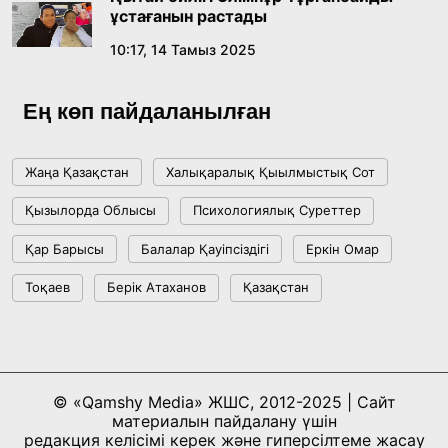
17:09, 20 Шілде 2026
ұстағанын растады
10:17, 14 Тамыз 2025
Мемлекет басшысы Көбейтұз көлінің жай-
күйіне назар аударды
Ең көп пайдаланылған
18:22, 17 Шілде 2026
Жаңа Қазақстан
Халықаралық Қыылмыстық Сот
АЛТЫН ОРДА ТАРИХЫН ОҚЫТУДЫҢ
Қызылорда Облысы
Психологиялық Суреттер
ИННОВАЦИЯЛЫҚ ТӘСІЛДЕРІ ЕНГІЗІЛЕДІ
Қар Барысы
Балалар Қауіпсіздігі
Еркін Омар
10:28, 15 Шілде 2026
Тоқаев
Берік Атаханов
Қазақстан
Қазақстан ҰҚК: уақыт сын-қатерлері және
ұлттық мүддені қорғау
17:49, 13 Шілде 2026
© «Qamshy Media» ЖШС, 2012-2025 | Сайт
материалын пайдалану үшін
«Таза Қазақстан» аясында Шалкөдеде 7
редакция келісімі керек және гиперсілтеме жасау