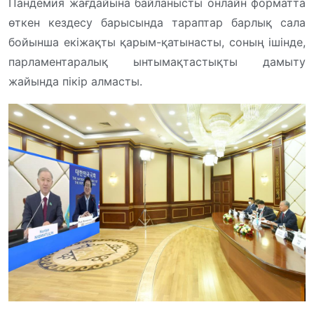
Пандемия жағдайына байланысты онлайн форматта
өткен кездесу барысында тараптар барлық сала
бойынша екіжақты қарым-қатынасты, соның ішінде,
парламентаралық ынтымақтастықты дамыту
жайында пікір алмасты.