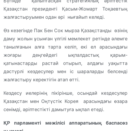
Бүгінде қалыптасқан стратегиялық әріптестік
Қазақстан президенті Қасым-Жомарт Тоқаевтың
жалғастыруымен одан әрі нығайып келеді.
Өз кезегінде Пак Бен Сок мырза Қазақстанды өзінің
даму жолын ұсынған үлгілі мемлекет ретінде әлемге
танылғанын алға тарта келіп, екі ел арасындағы
жоғары деңгейдегі ықпалдастық қарым-
қатынастарды растай отырып, алдағы уақытта
дәстүрлі кездесулер мен іс шараларды белсенді
жалғастыру керектігін атап өтті.
Кездесу иелерінің пікірінше, осындай кездесулер
Қазақстан мен Оңтүстік Корея арасындағы өзара
сенімді, әріптестікті дамытуға ықпал етеді.
ҚР парламенті мәжілісі аппаратының баспасөз
қызметі