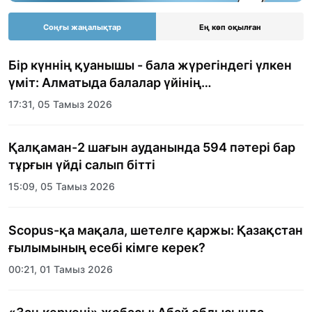
Соңғы жаңалықтар
Ең көп оқылған
Бір күннің қуанышы - бала жүрегіндегі үлкен
үміт: Алматыда балалар үйінің
тәрбиеленушілеріне мерекелік күн
17:31, 05 Тамыз 2026
ұйымдастырылды
Қалқаман-2 шағын ауданында 594 пәтері бар
тұрғын үйді салып бітті
15:09, 05 Тамыз 2026
Scopus-қа мақала, шетелге қаржы: Қазақстан
ғылымының есебі кімге керек?
00:21, 01 Тамыз 2026