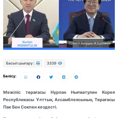
Суретті түсірден Ж.Құспанов
Басып шығару :
3339
Бөлісу:
Мәжіліс төрағасы Нұрлан Нығматулин Корея
Республикасы Ұлттық Ассамблеясының Төрағасы
Пак Бен Сокпен кездесті.