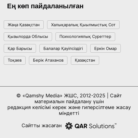
күйіне назар аударды
Ең көп пайдаланылған
18:22, 17 Шілде 2026
Жаңа Қазақстан
Халықаралық Қыылмыстық Сот
АЛТЫН ОРДА ТАРИХЫН ОҚЫТУДЫҢ
Қызылорда Облысы
Психологиялық Суреттер
ИННОВАЦИЯЛЫҚ ТӘСІЛДЕРІ ЕНГІЗІЛЕДІ
Қар Барысы
Балалар Қауіпсіздігі
Еркін Омар
10:28, 15 Шілде 2026
Тоқаев
Берік Атаханов
Қазақстан
Қазақстан ҰҚК: уақыт сын-қатерлері және
ұлттық мүддені қорғау
17:49, 13 Шілде 2026
© «Qamshy Media» ЖШС, 2012-2025 | Сайт
материалын пайдалану үшін
«Таза Қазақстан» аясында Шалкөдеде 7
редакция келісімі керек және гиперсілтеме жасау
тоннаға жуық қоқыс жиналды: Райымбек
міндетті
ауданындағы этнофестиваль экологиялық
17:01, 12 Шілде 2026
Сайтты жасаған
мәдениеттің үлгісін көрсетті