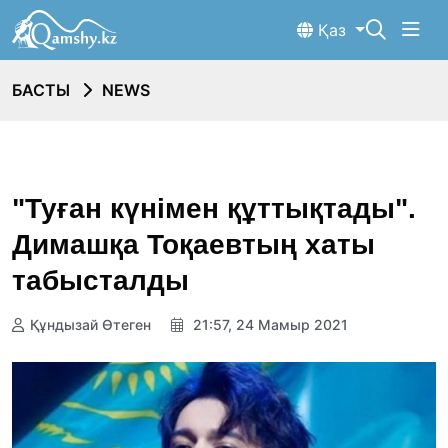
Қаз
БАСТЫ
NEWS
"Туған күнімен құттықтады".
Димашқа Тоқаевтың хаты
табысталды
Құндызай Өтеген
21:57, 24 Мамыр 2021