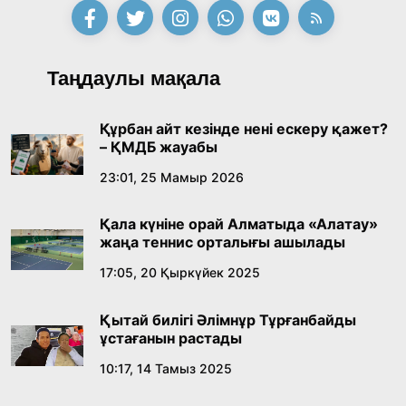
09:21, 21 Шілде 2026
Абайдың адам тәрбиесі туралы
Таңдаулы мақала
көзқарастарының өзектілігі
18:59, 20 Шілде 2026
Құрбан айт кезінде нені ескеру қажет?
– ҚМДБ жауабы
Жасанды интеллект: адамзаттың көмекшісі
23:01, 25 Мамыр 2026
ме, әлде бәсекелесі ме?
Қала күніне орай Алматыда «Алатау»
18:16, 20 Шілде 2026
жаңа теннис орталығы ашылады
17:05, 20 Қыркүйек 2025
Ұлттық архивтің ашылғанына 20 жыл: негізгі
жетістіктері мен даму бағыты
Қытай билігі Әлімнұр Тұрғанбайды
17:09, 20 Шілде 2026
ұстағанын растады
10:17, 14 Тамыз 2025
Мемлекет басшысы Көбейтұз көлінің жай-