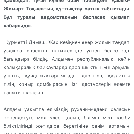
қабылдап, туған күніне орай президент Қасым-
Жомарт Тоқаевтың құттықтау хатын табыстады.
Бұл туралы ведомствоның баспасөз қызметі
хабарлады.
"Құрметті Димаш! Жас кезіңнен өнер жолын таңдап,
үздіксіз еңбектің нəтижесінде үлкен белестерді
бағындыра білдің. Алдымен республикалық, кейін
халықаралық байқауларда дара шықтың. Əн арқылы
ұлттық құндылықтарымызды дəріптеп, қазақтың
тілін, қоңыр домбырасын, ізгі дəстүрлерін əлемге
танытып келесің.
Алдағы уақытта еліміздің рухани-мəдени саласын
өркендетуге мол үлес қосып, білімің мен кəсіби
біліктілігіңді жетілдіре беретініңе сенім артамын.