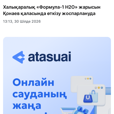
Халықаралық «Формула-1 H2O» жарысын
Қонаев қаласында өткізу жоспарлануда
13:13, 30 Шілде 2026
Асхат Асылбеков: Күшті билікке күшті
тұлғалар керек!
12:01, 28 Шілде 2026
Абзал Достияр: Думан Мұхаметкәрімді
Алматы түрмесіне ауыстыруы мүмкін
16:15, 27 Шілде 2026
Өскенбай Құлатайұлы: Руханиятқа қызмет
еткен қаламгер
17:46, 26 Шілде 2026