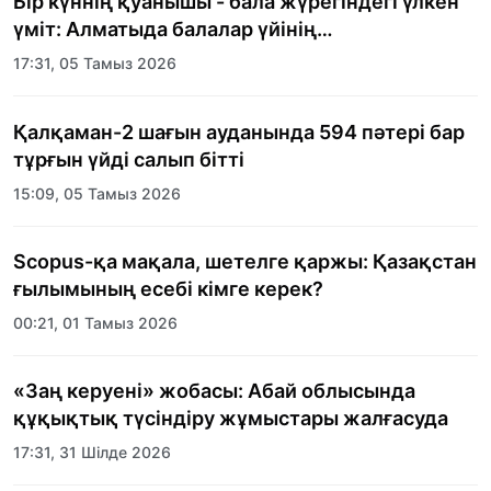
Бір күннің қуанышы - бала жүрегіндегі үлкен
үміт: Алматыда балалар үйінің
тәрбиеленушілеріне мерекелік күн
17:31, 05 Тамыз 2026
ұйымдастырылды
Қалқаман-2 шағын ауданында 594 пәтері бар
тұрғын үйді салып бітті
15:09, 05 Тамыз 2026
Scopus-қа мақала, шетелге қаржы: Қазақстан
ғылымының есебі кімге керек?
00:21, 01 Тамыз 2026
«Заң керуені» жобасы: Абай облысында
құқықтық түсіндіру жұмыстары жалғасуда
17:31, 31 Шілде 2026