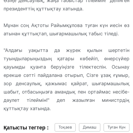
Өзіңе денсаулық, жаңа табыстар тілеймін!" делінген
президенттің құттықтау хатында.
Мұнан соң Ақтоты Райымқұлова туған күн иесін өз
атынан құттықтап, шығармашылық табыс тіледі.
"Алдағы уақытта да жүрек қылын шертетін
туындыларыңыздың қатары көбейіп, өнерсүйер
қауымды қуанта беруіңізге тілектеспін. Осынау
ерекше сəтті пайдалана отырып, Сізге ұзақ ғұмыр,
зор денсаулық, қажымас қайрат, шығармашылық
шабыт, отбасыңызға амандық пен ортаймас несібе-
дəулет тілеймін!" деп жазылған министрдің
құттықтау хатында.
Қатысты тегтер :
Тоқаев
Димаш
Туған Күн