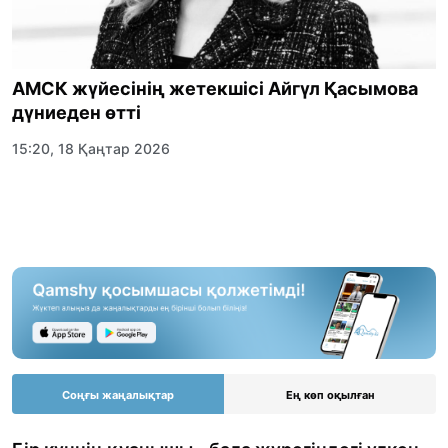
АМСК жүйесінің жетекшісі Айгүл Қасымова
дүниеден өтті
15:20, 18 Қаңтар 2026
Соңғы жаңалықтар
Ең көп оқылған