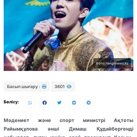
Фото: tengrinews.kz
Басып шығару :
3801
Бөлісу:
Мəдениет жəне спорт министрі Ақтоты
Райымқұлова əнші Димаш Құдайбергенді