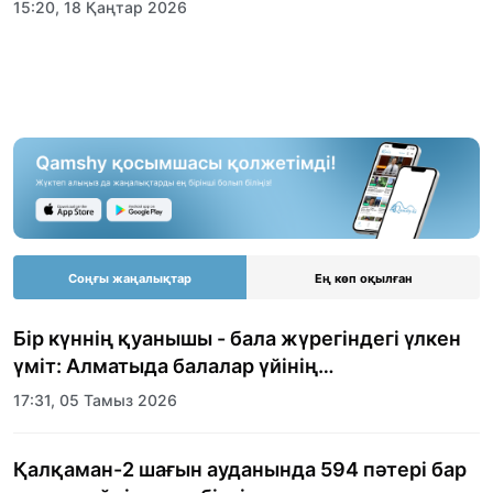
15:20, 18 Қаңтар 2026
Соңғы жаңалықтар
Ең көп оқылған
Бір күннің қуанышы - бала жүрегіндегі үлкен
үміт: Алматыда балалар үйінің
тәрбиеленушілеріне мерекелік күн
17:31, 05 Тамыз 2026
ұйымдастырылды
Қалқаман-2 шағын ауданында 594 пәтері бар