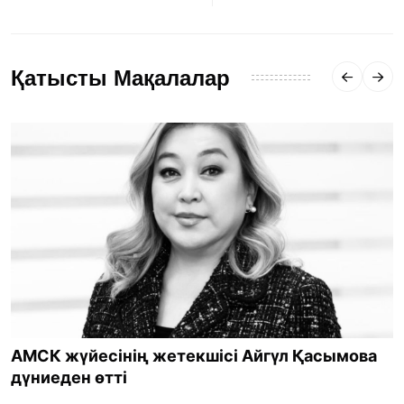
Қатысты Мақалалар
АМСК жүйесінің жетекшісі Айгүл Қасымова
дүниеден өтті