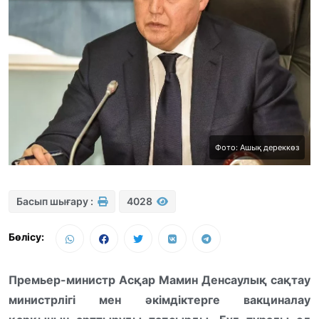
Фото: Ашық дереккөз
Басып шығару :
4028
Бөлісу:
Премьер-министр Асқар Мамин Денсаулық сақтау
министрлігі мен әкімдіктерге вакциналау