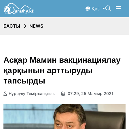
Қаз
БАСТЫ
NEWS
Асқар Мамин вакцинациялау
қарқынын арттыруды
тапсырды
Нұрсұлу Темірханқызы
07:29, 25 Мамыр 2021