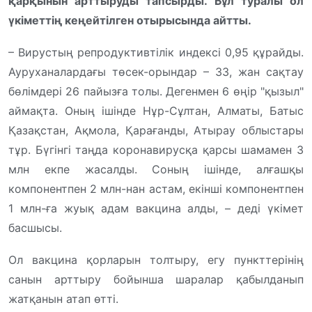
қарқынын арттыруды тапсырды. Бұл туралы ол
үкіметтің кеңейтілген отырысында айтты.
– Вирустың репродуктивтілік индексі 0,95 құрайды.
Ауруханалардағы төсек-орындар – 33, жан сақтау
бөлімдері 26 пайызға толы. Дегенмен 6 өңір "қызыл"
аймақта. Оның ішінде Нұр-Сұлтан, Алматы, Батыс
Қазақстан, Ақмола, Қарағанды, Атырау облыстары
тұр. Бүгінгі таңда коронавирусқа қарсы шамамен 3
млн екпе жасалды. Соның ішінде, алғашқы
компонентпен 2 млн-нан астам, екінші компонентпен
1 млн-ға жуық адам вакцина алды,
– деді үкімет
басшысы.
Ол вакцина қорларын толтыру, егу пункттерінің
санын арттыру бойынша шаралар қабылданып
жатқанын атап өтті.