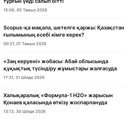
тұрғын үйді салып бітті
15:09, 05 Тамыз 2026
Scopus-қа мақала, шетелге қаржы: Қазақстан
ғылымының есебі кімге керек?
00:21, 01 Тамыз 2026
«Заң керуені» жобасы: Абай облысында
құқықтық түсіндіру жұмыстары жалғасуда
17:31, 31 Шілде 2026
Халықаралық «Формула-1 H2O» жарысын
Қонаев қаласында өткізу жоспарлануда
13:13, 30 Шілде 2026