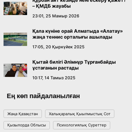
– ҚМДБ жауабы
Жасанды интеллект: адамзаттың көмекшісі
23:01, 25 Мамыр 2026
ме, әлде бәсекелесі ме?
Қала күніне орай Алматыда «Алатау»
18:16, 20 Шілде 2026
жаңа теннис орталығы ашылады
17:05, 20 Қыркүйек 2025
Ұлттық архивтің ашылғанына 20 жыл: негізгі
жетістіктері мен даму бағыты
Қытай билігі Әлімнұр Тұрғанбайды
17:09, 20 Шілде 2026
ұстағанын растады
10:17, 14 Тамыз 2025
Мемлекет басшысы Көбейтұз көлінің жай-
күйіне назар аударды
Ең көп пайдаланылған
18:22, 17 Шілде 2026
Жаңа Қазақстан
Халықаралық Қыылмыстық Сот
АЛТЫН ОРДА ТАРИХЫН ОҚЫТУДЫҢ
Қызылорда Облысы
Психологиялық Суреттер
ИННОВАЦИЯЛЫҚ ТӘСІЛДЕРІ ЕНГІЗІЛЕДІ