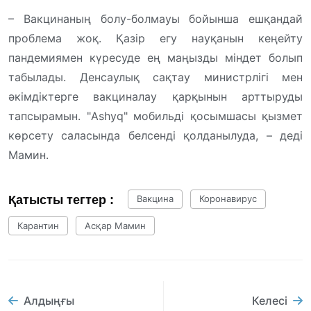
– Вакцинаның болу-болмауы бойынша ешқандай
проблема жоқ. Қазір егу науқанын кеңейту
пандемиямен күресуде ең маңызды міндет болып
табылады. Денсаулық сақтау министрлігі мен
әкімдіктерге вакциналау қарқынын арттыруды
тапсырамын. "Ashyq" мобильді қосымшасы қызмет
көрсету саласында белсенді қолданылуда, – деді
Мамин.
Қатысты тегтер :
Вакцина
Коронавирус
Карантин
Асқар Мамин
Алдыңғы
Келесі