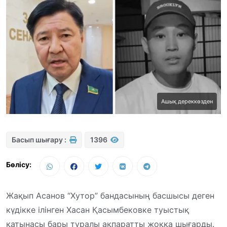
Ашық дереккөзден
Басып шығару :
1396
Бөлісу:
Жақып Асанов “Хутор” бандасының басшысы деген
күдікке ілінген Хасан Қасымбековке туыстық
қатынасы бары туралы ақпаратты жоққа шығарды.