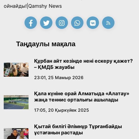
Қонаев қаласының әкімі «Славян базары»
ойнайды!|Qamshy News
байқауының жеңімпазы Ақерке Амалятты
қабылдады
16:27, 23 Шілде 2026
Қазақ тіліндегі «құт» концептісінің
Таңдаулы мақала
лингвомәдени сипаты
09:21, 21 Шілде 2026
Құрбан айт кезінде нені ескеру қажет?
– ҚМДБ жауабы
Абайдың адам тәрбиесі туралы
23:01, 25 Мамыр 2026
көзқарастарының өзектілігі
Қала күніне орай Алматыда «Алатау»
18:59, 20 Шілде 2026
жаңа теннис орталығы ашылады
17:05, 20 Қыркүйек 2025
Жасанды интеллект: адамзаттың көмекшісі
ме, әлде бәсекелесі ме?
Қытай билігі Әлімнұр Тұрғанбайды
18:16, 20 Шілде 2026
ұстағанын растады