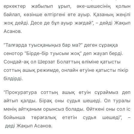
еркектер жабылып ұрып, әке-шешесінің қолын
байлап, көзінше өлтіргені өте ауыр. Қазаның жеңілі
жоқ дейді. Десе де бұл ауыр жағдай”, – дейді Жақып
Асанов.
“Талғарда туысқаныңыз бар ма?” деген сұраққа
сенотор “Бірде-бір туысым жоқ” деп жауап берді.
Сондай-ақ ол Шерзат Болаттың өліміне қатысты
соттың ашық режимде, онлайн өтуіне қатысты пікір
білдірді.
“Прокуратура соттың ашық өтуін сұраймыз деп
айтып қалды. Бірақ оны судья шешеді. Ол туралы
менің айтқаным орынсыз болады. Өйткені оны сол іс
бойынша төрағалық ететін судья шешеді”, –
деді Жақып Асанов.