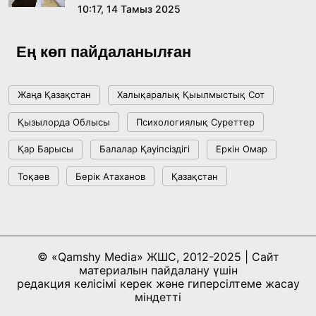
10:17, 14 Тамыз 2025
Ұлттық архивтің ашылғанына 20 жыл: негізгі
жетістіктері мен даму бағыты
Ең көп пайдаланылған
17:09, 20 Шілде 2026
Жаңа Қазақстан
Халықаралық Қыылмыстық Сот
Мемлекет басшысы Көбейтұз көлінің жай-
Қызылорда Облысы
Психологиялық Суреттер
күйіне назар аударды
Қар Барысы
Балалар Қауіпсіздігі
Еркін Омар
18:22, 17 Шілде 2026
Тоқаев
Берік Атаханов
Қазақстан
АЛТЫН ОРДА ТАРИХЫН ОҚЫТУДЫҢ
ИННОВАЦИЯЛЫҚ ТӘСІЛДЕРІ ЕНГІЗІЛЕДІ
10:28, 15 Шілде 2026
© «Qamshy Media» ЖШС, 2012-2025 | Сайт
материалын пайдалану үшін
Қазақстан ҰҚК: уақыт сын-қатерлері және
редакция келісімі керек және гиперсілтеме жасау
ұлттық мүддені қорғау
міндетті