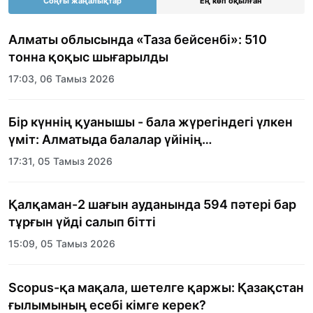
Соңғы жаңалықтар
Ең көп оқылған
Алматы облысында «Таза бейсенбі»: 510
тонна қоқыс шығарылды
17:03, 06 Тамыз 2026
Бір күннің қуанышы - бала жүрегіндегі үлкен
үміт: Алматыда балалар үйінің
тәрбиеленушілеріне мерекелік күн
17:31, 05 Тамыз 2026
ұйымдастырылды
Қалқаман-2 шағын ауданында 594 пәтері бар
тұрғын үйді салып бітті
15:09, 05 Тамыз 2026
Scopus-қа мақала, шетелге қаржы: Қазақстан
ғылымының есебі кімге керек?