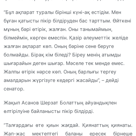
“Бұл ақпарат туралы бірінші күні-ақ естідім. Мен
бұған қатысты пікір білдіруден бас тарттым. Өйткені
мұның бәрі өтірік, жалған. Оны танымаймын,
білмеймін, көрген емеспін. Қазір әлеуметтік желіде
жалған ақпарат көп. Оның бәріне сене беруге
болмайды. Бірақ кім біледі? Біреу менің атымды
шығарайын деген шығар. Мәселе тек менде емес.
Жалпы өтірік нәрсе көп. Оның барлығы тергеу
амалдарын жүргізуге кедергі жасайды”, – дейді
сенатор.
Жақып Асанов Шерзат Болаттың айуандықпен
өлтірілуіне байланысты пікір білдірді.
“Талғардағы өте қиын жағдай. Қиянаттың қиянаты.
Жап-жас мектептегі баланы ересек бірнеше