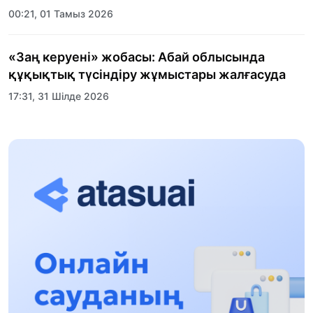
00:21, 01 Тамыз 2026
«Заң керуені» жобасы: Абай облысында
құқықтық түсіндіру жұмыстары жалғасуда
17:31, 31 Шілде 2026
Халықаралық «Формула-1 H2O» жарысын
Қонаев қаласында өткізу жоспарлануда
13:13, 30 Шілде 2026
Асхат Асылбеков: Күшті билікке күшті
тұлғалар керек!
12:01, 28 Шілде 2026
Абзал Достияр: Думан Мұхаметкәрімді