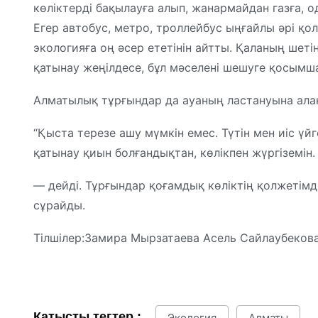
көліктерді бақылауға алып, жанармайдан газға, 
Егер автобус, метро, троллейбус ыңғайлы әрі қол
экологияға оң әсер ететінін айтты. Қаланың шет
қатынау жеңілдесе, бұл мәселені шешуге қосымша 
Алматылық тұрғындар да ауаның ластануына алаң
“Қыста терезе ашу мүмкін емес. Түтін мен иіс үйг
қатынау қиын болғандықтан, көлікпен жүргіземін.
— дейді. Тұрғындар қоғамдық көліктің қолжетімд
сұрайды.
Тілшілер:Замира Мырзатаева Асель Сайлаубеков
Қатысты тегтер :
Экология
Алматы