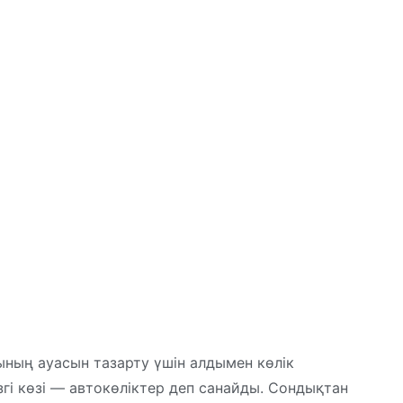
ның ауасын тазарту үшін алдымен көлік
згі көзі — автокөліктер деп санайды. Сондықтан