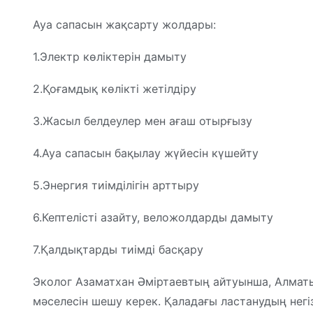
Ауа сапасын жақсарту жолдары:
1.Электр көліктерін дамыту
2.Қоғамдық көлікті жетілдіру
3.Жасыл белдеулер мен ағаш отырғызу
4.Ауа сапасын бақылау жүйесін күшейту
5.Энергия тиімділігін арттыру
6.Кептелісті азайту, веложолдарды дамыту
7.Қалдықтарды тиімді басқару
Эколог Азаматхан Әміртаевтың айтуынша, Алматы
мәселесін шешу керек. Қаладағы ластанудың негі