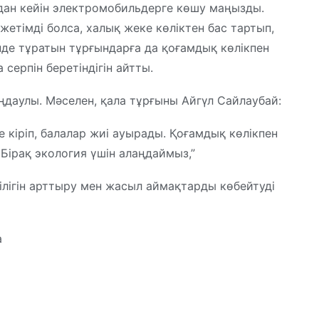
одан кейін электромобильдерге көшу маңызды.
жетімді болса, халық жеке көліктен бас тартып,
інде тұратын тұрғындарға да қоғамдық көлікпен
серпін беретіндігін айтты.
даулы. Мәселен, қала тұрғыны Айгүл Сайлаубай:
е кіріп, балалар жиі ауырады. Қоғамдық көлікпен
 Бірақ экология үшін алаңдаймыз,”
ілігін арттыру мен жасыл аймақтарды көбейтуді
а