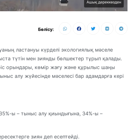
Ашық дереккөзден
Бөлісу:
 ауаның ластануы күрделі экологиялық мәселе
ыста түтін мен зиянды бөлшектер тұрып қалады.
іріс орындары, көмір жағу және құрылыс шаңы
тыныс алу жүйесінде мәселесі бар адамдарға кері
35%-ы – тыныс алу қиындығына, 34%-ы –
ересектерге зиян деп есептейді.