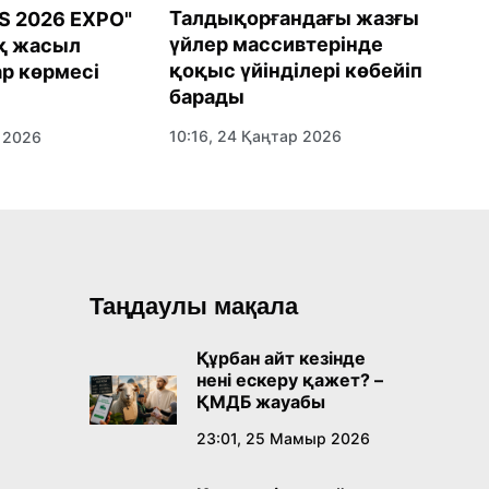
Талдықорғандағы жазғы
S 2026 EXPO"
К
үйлер массивтерінде
қ жасыл
т
қоқыс үйінділері көбейіп
р көрмесі
м
барады
к
10:16, 24 Қаңтар 2026
 2026
1
Таңдаулы мақала
Құрбан айт кезінде
нені ескеру қажет? –
ҚМДБ жауабы
23:01, 25 Мамыр 2026