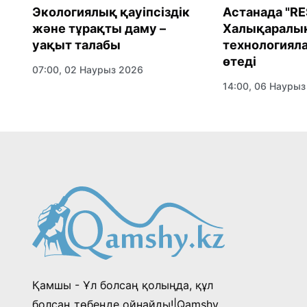
Экологиялық қауіпсіздік
Астанада "RE
және тұрақты даму –
Халықаралы
уақыт талабы
технологияла
өтеді
07:00, 02 Наурыз 2026
14:00, 06 Наурыз
Қамшы - Ұл болсаң қолыңда, құл
болсаң төбеңде ойнайды!|Qamshy