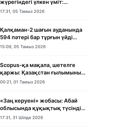
жүрегіндегі үлкен үміт:
Алматыда балалар үйінің
17:31, 05 Тамыз 2026
тәрбиеленушілеріне мерекелік
күн ұйымдастырылды
Қалқаман-2 шағын ауданында
594 пәтері бар тұрғын үйді
салып бітті
15:09, 05 Тамыз 2026
Scopus-қа мақала, шетелге
қаржы: Қазақстан ғылымының
есебі кімге керек?
00:21, 01 Тамыз 2026
«Заң керуені» жобасы: Абай
облысында құқықтық түсіндіру
жұмыстары жалғасуда
17:31, 31 Шілде 2026