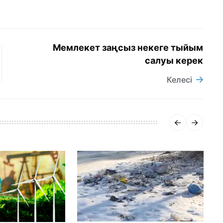
Мемлекет заңсыз некеге тыйым
салуы керек
Келесі