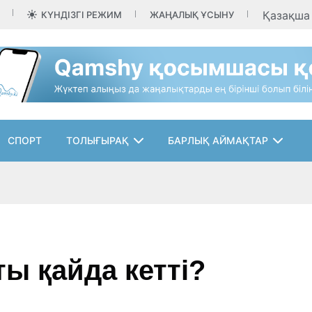
Қазақш
КҮНДІЗГІ РЕЖИМ
ЖАҢАЛЫҚ ҰСЫНУ
СПОРТ
ТОЛЫҒЫРАҚ
БАРЛЫҚ АЙМАҚТАР
ы қайда кетті?