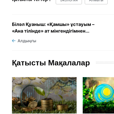
Біләл Қуаныш: «Қамшы» ұстауым –
«Ана тілінде» ат мінгендігімнен...
Алдыңғы
Қатысты Мақалалар