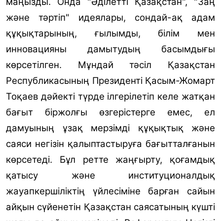
маңызды. Онда "
Ә
діл
етті
Қазақстан", "Заң
және тәртіп" идеялары, сондай-ақ адам
құқықтарының, ғылымды, білім мен
инновацияны дамытудың басымдығы
көрсетілген. Мұндай тәсіл Қазақстан
Республикасының Президенті Қасым-Жомарт
Тоқаев дәйекті түрде ілгерілетіп келе жатқан
бағыт біржолғы өзгерістерге емес, ел
дамуының ұзақ мерзімді құқықтық және
саяси негізін қалыптастыруға бағытталғанын
көрсетеді. Бұл ретте жаңғырту, қоғамдық
қатысу және институционалдық
жауапкершіліктің үйлесіміне барған сайын
айқын сүйенетін Қазақстан саясатының күшті