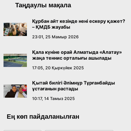
Қонаев қаласының әкімі «Славян базары»
Таңдаулы мақала
байқауының жеңімпазы Ақерке Амалятты
қабылдады
16:27, 23 Шілде 2026
Құрбан айт кезінде нені ескеру қажет?
– ҚМДБ жауабы
Қазақ тіліндегі «құт» концептісінің
23:01, 25 Мамыр 2026
лингвомәдени сипаты
Қала күніне орай Алматыда «Алатау»
09:21, 21 Шілде 2026
жаңа теннис орталығы ашылады
17:05, 20 Қыркүйек 2025
Абайдың адам тәрбиесі туралы
көзқарастарының өзектілігі
Қытай билігі Әлімнұр Тұрғанбайды
18:59, 20 Шілде 2026
ұстағанын растады
10:17, 14 Тамыз 2025
Жасанды интеллект: адамзаттың көмекшісі
ме, әлде бәсекелесі ме?
Ең көп пайдаланылған
18:16, 20 Шілде 2026