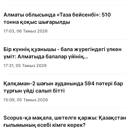
Алматы облысында «Таза бейсенбі»: 510
тонна қоқыс шығарылды
17:03, 06 Тамыз 2026
Бір күннің қуанышы - бала жүрегіндегі үлкен
үміт: Алматыда балалар үйінің
тәрбиеленушілеріне мерекелік күн
17:31, 05 Тамыз 2026
ұйымдастырылды
Қалқаман-2 шағын ауданында 594 пәтері бар
тұрғын үйді салып бітті
15:09, 05 Тамыз 2026
Scopus-қа мақала, шетелге қаржы: Қазақстан
ғылымының есебі кімге керек?