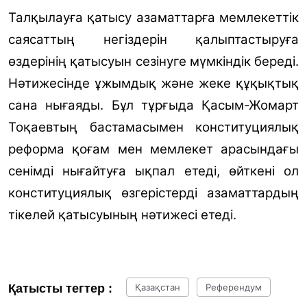
Талқылауға қатысу азаматтарға мемлекеттік
саясаттың негіздерін қалыптастыруға
өздерінің қатысуын сезінуге мүмкіндік береді.
Нәтижесінде ұжымдық және жеке құқықтық
сана нығаяды. Бұл тұрғыда Қасым-Жомарт
Тоқаевтың бастамасымен конституциялық
реформа қоғам мен мемлекет арасындағы
сенімді нығайтуға ықпал етеді, өйткені ол
конституциялық өзгерістерді азаматтардың
тікелей қатысуының нәтижесі етеді.
Қатысты тегтер :
Қазақстан
Референдум