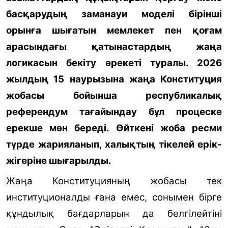
басқарудың заманауи моделі бірінші
орынға шығатын мемлекет пен қоғам
арасындағы қатынастардың жаңа
логикасын бекіту әрекеті туралы. 2026
жылдың 15 наурызына жаңа Конституция
жобасы бойынша республикалық
референдум тағайындау бұл процеске
ерекше мән береді
. Ө
йткені жоба ресми
түрде жарияланып, халықтың тікелей ерік-
жігеріне шығарылды
.
Жаңа Конституцияның жобасы тек
институционалды ғана емес, сонымен бірге
құндылық бағдарларын да белгілейтіні