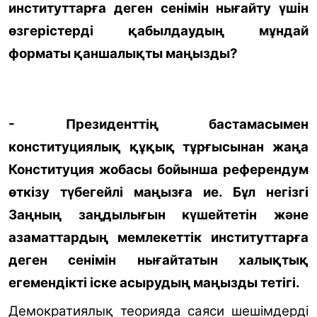
институттарға деген сенімін нығайту үшін
өзгерістерді қабылдаудың мұндай
форматы қаншалықты маңызды?
- Президенттің бастамасымен
конституциялық құқық тұрғысынан жаңа
Конституция жобасы бойынша референдум
өткізу түбегейлі маңызға ие. Бұл негізгі
Заңның заңдылығын күшейтетін және
азаматтардың мемлекеттік институттарға
деген сенімін нығайтатын халықтық
егемендікті іске асырудың маңызды тетігі.
Демократиялық теорияда саяси шешімдерді