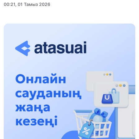
00:21, 01 Тамыз 2026
«Заң керуені» жобасы: Абай облысында
құқықтық түсіндіру жұмыстары жалғасуда
17:31, 31 Шілде 2026
Халықаралық «Формула-1 H2O» жарысын
Қонаев қаласында өткізу жоспарлануда
13:13, 30 Шілде 2026
Асхат Асылбеков: Күшті билікке күшті
тұлғалар керек!
12:01, 28 Шілде 2026
Абзал Достияр: Думан Мұхаметкәрімді