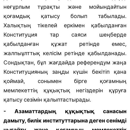
неғұрлым тұрақты және мойындайтын
қоғамдық қатысу болып табылады.
Халықтың тікелей еркімен қабылданған
Конституция тар саяси шеңберде
қабылданған құжат ретінде емес,
жалпыұлттық келісім ретінде қабылданады.
Сондықтан, бұл жағдайда референдум жаңа
Конституцияның заңды күшін бекітіп қана
қоймай, сонымен бірге қоғамның
мемлекеттің құқықтық негіздерін құруға
қатысу сезімін қалыптастырады.
- Азаматтардың құқықтық санасын
дамыту, билік институттарына деген сенімді
нығайту және қоғамның мемлекеттік