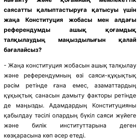
саясатты қалыптастыруға қатысуы үшін
жаңа Конституция жобасы мен алдағы
референдумды ашық қоғамдық
талқылаудың маңыздылығын қалай
бағалайсыз?
- Жаңа конституция жобасын ашық талқылау
және референдумның өзі саяси-құқықтық
рәсім ретінде ғана емес, азаматтардың
құқықтық санасын дамыту факторы ретінде
де маңызды. Адамдардың Конституцияны
қабылдау тәсілі олардың бүкіл саяси жүйеге
және билік институттарына деген
көзқарасына көп әсер етеді.