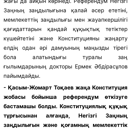
жағы да айқын көрінеді. Референдум Негізгі
Заңның заңдылығына қалай әсер ететіні,
мемлекеттің заңдылығы мен жауапкершілігі
қағидаттарын қандай құқықтық тетіктер
күшейтетіні және Конституцияны жаңарту
елдің одан әрі дамуының маңызды тірегі
бола алатындығы туралы заң
ғылымдарының докторы Ермек Әбдірасұлов
пайымдайды
.
- Қасым-Жомарт Тоқаев жаңа Конституция
жобасы бойынша референдум өткізуге
бастамашы болды. Конституциялық құқық
тұрғысынан алғанда, Негізгі Заңның
заңдылығын және қоғамның мемлекеттік