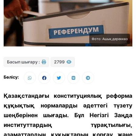
Фото: Ашық дереккөз
Басып шығару :
2799
Бөлісу:
Қазақстандағы конституциялық реформа
құқықтық нормаларды әдеттегі түзету
шеңберінен шығады. Бұл Негізгі Заңда
институттардың тұрақтылығы,
азаматтардың құқықтарын қорғау және