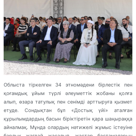
Облыста тіркелген 34 этномәдени бірлестік пен
қоғамдық ұйым түрлі әлеуметтік жобаны қолға
алып, өзара татулық пен сенімді арттыруға қызмет
етуде. Сондықтан бұл «Достық үйі» аталған
құрылымдардың басын біріктіретін қара шаңыраққа
айналмақ. Мұнда олардың нәтижелі жұмыс істеуіне
барлық жағдай жасалып, жастар бастамаларын