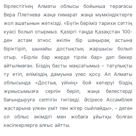
бірлестігінің Алматы облысы бойынша төрағасы
Вера Плетнева жаңа ғимарат жаңа мүмкіндіктерге
жол ашатынын жеткізді. «Бүгін бәріміз тарихи сәттің
куәсі болып отырмыз. Қазіргі таңда Қазақстан 100-
ден астам этнос өкілін бір шаңырақ астына
біріктіріп, шынайы достықтың жаршысы болып
отыр. «Бірлік бар жерде тірлік бар» деп бекер
айтылмаған. Біздің басты мақсатымыз – татулықты
ту етіп, еліміздің дамуына үлес қосу. Ал Алматы
облысында «Достық үйінің» бой көтеруі біздің
жұмысымызға серпін беріп, жаңа белестерді
бағындыруға септігін тигізеді. Әсіресе Ассамблея
жастарына үлкен үміт пен жігер сыйлайды», – деген
ол облыс әкімдігі мен жобаға ұйытқы болған
кәсіпкерлерге алғыс айтты.