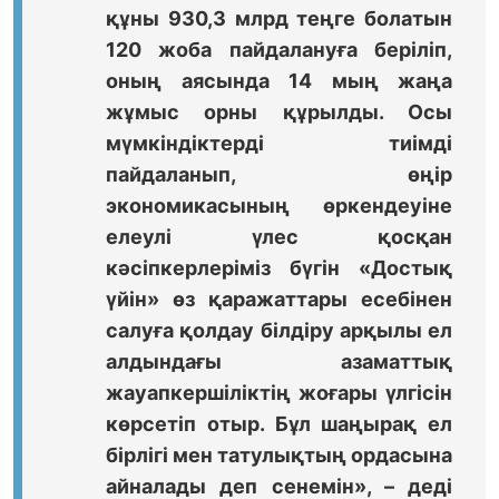
құны 930,3 млрд теңге болатын
120 жоба пайдалануға беріліп,
оның аясында 14 мың жаңа
жұмыс орны құрылды. Осы
мүмкіндіктерді тиімді
пайдаланып, өңір
экономикасының өркендеуіне
елеулі үлес қосқан
кәсіпкерлеріміз бүгін «Достық
үйін» өз қаражаттары есебінен
салуға қолдау білдіру арқылы ел
алдындағы азаматтық
жауапкершіліктің жоғары үлгісін
көрсетіп отыр. Бұл шаңырақ ел
бірлігі мен татулықтың ордасына
айналады деп сенемін», – деді