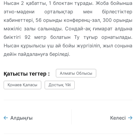
Нысан 2 қабатты, 1 блоктан тұрады. Жоба бойынша
этно-мәдени орталықтар мен бірлестіктер
кабинеттері, 56 орынды конференц-зал, 300 орынды
мәжіліс залы салынады. Сондай-ақ ғимарат алдына
биіктігі 92 метр болатын Ту тұғыр орнатылады.
Нысан құрылысы үш ай бойы жүргізіліп, жыл соңына
дейін пайдалануға беріледі.
Қатысты тегтер :
Алматы Облысы
Қонаев Қаласы
Достық Үйі
Алдыңғы
Келесі