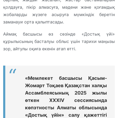
қолдауға, пікір алмасуға, мәдени және қоғамдық
жобаларды жүзеге асыруға мүмкіндік беретін
заманауи орта қалыптасады.
Аймақ басшысы өз сөзінде «Достық үйі»
құрылысының басталуы облыс үшін тарихи маңызы
зор, айтулы оқиға екенін атап өтті.
«Мемлекет басшысы Қасым-
Жомарт Тоқаев Қазақстан халқы
Ассамблеясының 2025 жылы
өткен ХХХІV сессиясында
көпэтносты Алматы облысында
«Достық үйін» салу қажеттігі