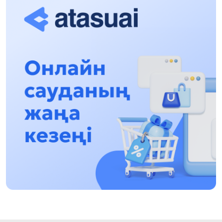
13:13, 30 Шілде 2026
Асхат Асылбеков: Күшті билікке күшті
тұлғалар керек!
12:01, 28 Шілде 2026
Абзал Достияр: Думан Мұхаметкәрімді
Алматы түрмесіне ауыстыруы мүмкін
16:15, 27 Шілде 2026
Өскенбай Құлатайұлы: Руханиятқа қызмет
еткен қаламгер
17:46, 26 Шілде 2026
Еңбек адамына көрсетілген құрмет: Алматы