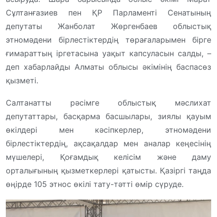
Сұлтанғазиев пен ҚР Парламенті Сенатының
депутаты Жанболат Жөргенбаев облыстық
этномәдени бірлестіктердің төрағаларымен бірге
ғимараттың іргетасына уақыт капсуласын салды, –
деп хабарлайды Алматы облысы әкімінің баспасөз
қызметі.
Салтанатты рәсімге облыстық мәслихат
депутаттары, басқарма басшылары, зиялы қауым
өкілдері мен кәсіпкерлер, этномәдени
бірлестіктердің, ақсақалдар мен аналар кеңесінің
мүшелері, Қоғамдық келісім және даму
орталығының қызметкерлері қатысты. Қазіргі таңда
өңірде 105 этнос өкілі тату-тәтті өмір сүруде.