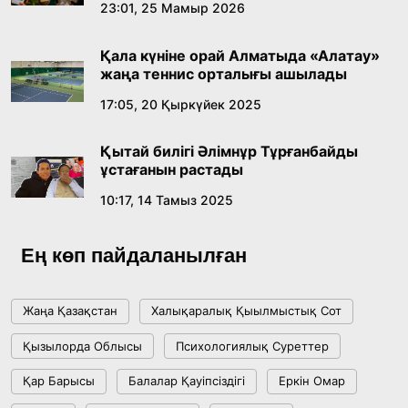
Абайдың адам тәрбиесі туралы
23:01, 25 Мамыр 2026
көзқарастарының өзектілігі
Қала күніне орай Алматыда «Алатау»
18:59, 20 Шілде 2026
жаңа теннис орталығы ашылады
17:05, 20 Қыркүйек 2025
Жасанды интеллект: адамзаттың көмекшісі
ме, әлде бәсекелесі ме?
Қытай билігі Әлімнұр Тұрғанбайды
18:16, 20 Шілде 2026
ұстағанын растады
10:17, 14 Тамыз 2025
Ұлттық архивтің ашылғанына 20 жыл: негізгі
жетістіктері мен даму бағыты
Ең көп пайдаланылған
17:09, 20 Шілде 2026
Жаңа Қазақстан
Халықаралық Қыылмыстық Сот
Мемлекет басшысы Көбейтұз көлінің жай-
Қызылорда Облысы
Психологиялық Суреттер
күйіне назар аударды
Қар Барысы
Балалар Қауіпсіздігі
Еркін Омар
18:22, 17 Шілде 2026