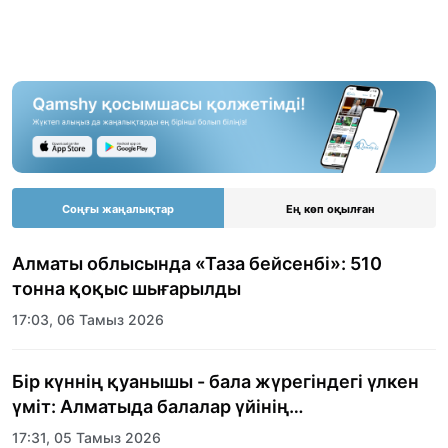
Соңғы жаңалықтар
Ең көп оқылған
Алматы облысында «Таза бейсенбі»: 510
тонна қоқыс шығарылды
17:03, 06 Тамыз 2026
Бір күннің қуанышы - бала жүрегіндегі үлкен
үміт: Алматыда балалар үйінің
тәрбиеленушілеріне мерекелік күн
17:31, 05 Тамыз 2026