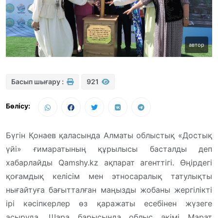
автор
Басып шығару :
921
Бөлісу:
Бүгін Қонаев қаласында Алматы облыстық «Достық
үйі» ғимаратының құрылысы басталды деп
хабарлайды Qamshy.kz ақпарат агенттігі. Өңірдегі
қоғамдық келісім мен этносаралық татулықты
нығайтуға бағытталған маңызды жобаны жергілікті
ірі кәсіпкерлер өз қаражаты есебінен жүзеге
асыруда. Шара барысында облыс әкімі Марат