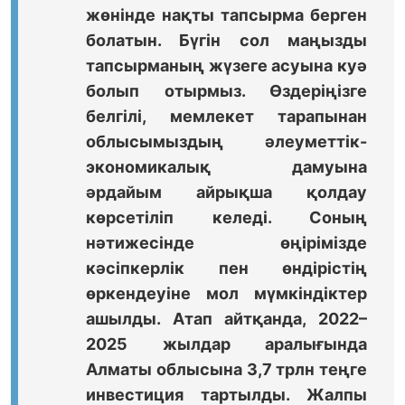
жөнінде нақты тапсырма берген
болатын. Бүгін сол маңызды
тапсырманың жүзеге асуына куә
болып отырмыз. Өздеріңізге
белгілі, мемлекет тарапынан
облысымыздың әлеуметтік-
экономикалық дамуына
әрдайым айрықша қолдау
көрсетіліп келеді. Соның
нәтижесінде өңірімізде
кәсіпкерлік пен өндірістің
өркендеуіне мол мүмкіндіктер
ашылды. Атап айтқанда, 2022–
2025 жылдар аралығында
Алматы облысына 3,7 трлн теңге
инвестиция тартылды. Жалпы