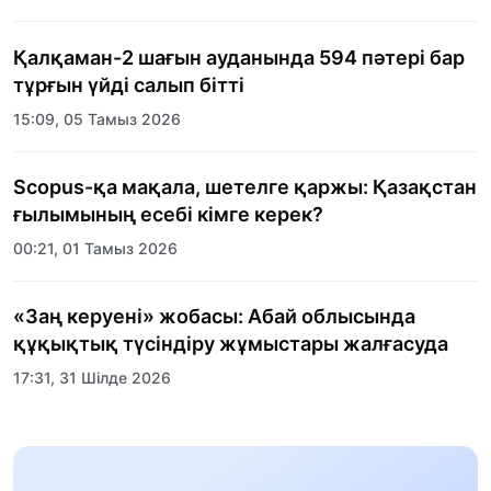
ұйымдастырылды
Қалқаман-2 шағын ауданында 594 пәтері бар
тұрғын үйді салып бітті
15:09, 05 Тамыз 2026
Scopus-қа мақала, шетелге қаржы: Қазақстан
ғылымының есебі кімге керек?
00:21, 01 Тамыз 2026
«Заң керуені» жобасы: Абай облысында
құқықтық түсіндіру жұмыстары жалғасуда
17:31, 31 Шілде 2026
Халықаралық «Формула-1 H2O» жарысын
Қонаев қаласында өткізу жоспарлануда