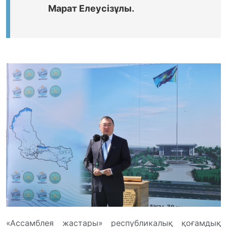
Марат Елеусізұлы.
«Ассамблея жастары» республикалық қоғамдық