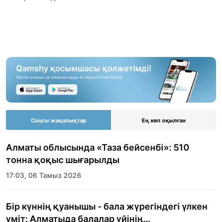
Соңғы жаңалықтар
Ең көп оқылған
Алматы облысында «Таза бейсенбі»: 510
тонна қоқыс шығарылды
17:03, 06 Тамыз 2026
Бір күннің қуанышы - бала жүрегіндегі үлкен
үміт: Алматыда балалар үйінің