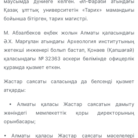
маусымда дүниеге келген. Әл-Фараби атындағы
Қазақ ұлттық университетін «Тарих» мамандығы
бойынша бітірген, тарих магистрі.
М. Абзалбеков еңбек жолын Алматы қаласындағы
Ә.Х. Марғұлан атындағы Археология институтының
жетекші инженері болып бастап, Қонаев (Қапшағай)
қаласындағы №32363 әскери бөлімінде офицерлік
құрамда қызмет еткен.
Жастар саясаты саласында да белсенді қызмет
атқарды:
• Алматы қаласы Жастар саясатын дамыту
жөніндегі мемлекеттік қоры директорының
орынбасары;
• Алматы қаласы Жастар саясаты мәселелері