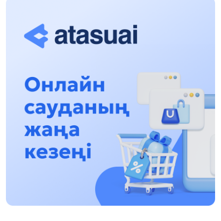
Қонаев қаласында өткізу жоспарлануда
13:13, 30 Шілде 2026
Асхат Асылбеков: Күшті билікке күшті
тұлғалар керек!
12:01, 28 Шілде 2026
Абзал Достияр: Думан Мұхаметкәрімді
Алматы түрмесіне ауыстыруы мүмкін
16:15, 27 Шілде 2026
Өскенбай Құлатайұлы: Руханиятқа қызмет
еткен қаламгер
17:46, 26 Шілде 2026