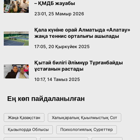
– ҚМДБ жауабы
Абайдың адам тәрбиесі туралы
23:01, 25 Мамыр 2026
көзқарастарының өзектілігі
Қала күніне орай Алматыда «Алатау»
18:59, 20 Шілде 2026
жаңа теннис орталығы ашылады
17:05, 20 Қыркүйек 2025
Жасанды интеллект: адамзаттың көмекшісі
ме, әлде бәсекелесі ме?
Қытай билігі Әлімнұр Тұрғанбайды
18:16, 20 Шілде 2026
ұстағанын растады
10:17, 14 Тамыз 2025
Ұлттық архивтің ашылғанына 20 жыл: негізгі
жетістіктері мен даму бағыты
Ең көп пайдаланылған
17:09, 20 Шілде 2026
Жаңа Қазақстан
Халықаралық Қыылмыстық Сот
Мемлекет басшысы Көбейтұз көлінің жай-
Қызылорда Облысы
Психологиялық Суреттер
күйіне назар аударды