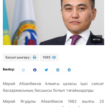
автор
Басып шығару :
1065
Бөлісу:
Мерей Абзалбеков Алматы қаласы Ішкі саясат
басқармасының басшысы болып тағайындалды
Мерей Ягудұлы Абзалбеков 1982 жылғы 25