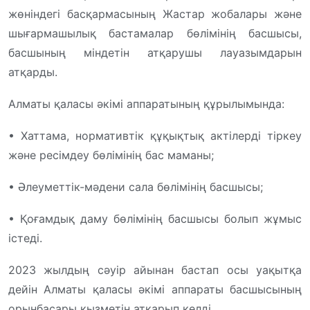
жөніндегі басқармасының Жастар жобалары және
шығармашылық бастамалар бөлімінің басшысы,
басшының міндетін атқарушы лауазымдарын
атқарды.
Алматы қаласы әкімі аппаратының құрылымында:
• Хаттама, нормативтік құқықтық актілерді тіркеу
және ресімдеу бөлімінің бас маманы;
• Әлеуметтік-мәдени сала бөлімінің басшысы;
• Қоғамдық даму бөлімінің басшысы болып жұмыс
істеді.
2023 жылдың сәуір айынан бастап осы уақытқа
дейін Алматы қаласы әкімі аппараты басшысының
орынбасары қызметін атқарып келді.