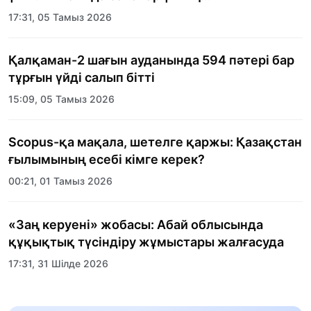
тәрбиеленушілеріне мерекелік күн
17:31, 05 Тамыз 2026
ұйымдастырылды
Қалқаман-2 шағын ауданында 594 пәтері бар
тұрғын үйді салып бітті
15:09, 05 Тамыз 2026
Scopus-қа мақала, шетелге қаржы: Қазақстан
ғылымының есебі кімге керек?
00:21, 01 Тамыз 2026
«Заң керуені» жобасы: Абай облысында
құқықтық түсіндіру жұмыстары жалғасуда
17:31, 31 Шілде 2026
Халықаралық «Формула-1 H2O» жарысын