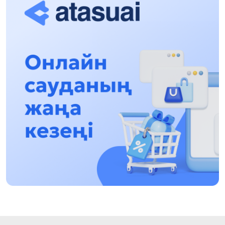
17:31, 31 Шілде 2026
Халықаралық «Формула-1 H2O» жарысын
Қонаев қаласында өткізу жоспарлануда
13:13, 30 Шілде 2026
Асхат Асылбеков: Күшті билікке күшті
тұлғалар керек!
12:01, 28 Шілде 2026
Абзал Достияр: Думан Мұхаметкәрімді
Алматы түрмесіне ауыстыруы мүмкін
16:15, 27 Шілде 2026
Өскенбай Құлатайұлы: Руханиятқа қызмет
еткен қаламгер