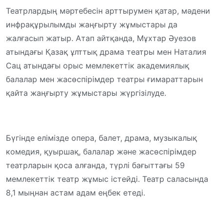
Театрлардың мәртебесін арттырумен қатар, мәдени
инфрақұрылымды жаңғырту жұмыстары да
жалғасып жатыр. Атап айтқанда, Мұхтар Әуезов
атындағы Қазақ ұлттық драма театры мен Наталия
Сац атындағы орыс мемлекеттік академиялық
балалар мен жасөспірімдер театры ғимараттарын
қайта жаңғырту жұмыстары жүргізілуде.
Бүгінде елімізде опера, балет, драма, музыкалық
комедия, қуыршақ, балалар және жасөспірімдер
театрларын қоса алғанда, түрлі бағыттағы 59
мемлекеттік театр жұмыс істейді. Театр саласында
8,1 мыңнан астам адам еңбек етеді.