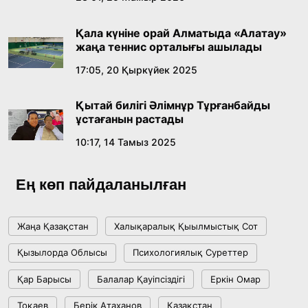
лингвомәдени сипаты
Қала күніне орай Алматыда «Алатау»
09:21, 21 Шілде 2026
жаңа теннис орталығы ашылады
17:05, 20 Қыркүйек 2025
Абайдың адам тәрбиесі туралы
көзқарастарының өзектілігі
Қытай билігі Әлімнұр Тұрғанбайды
18:59, 20 Шілде 2026
ұстағанын растады
10:17, 14 Тамыз 2025
Жасанды интеллект: адамзаттың көмекшісі
ме, әлде бәсекелесі ме?
Ең көп пайдаланылған
18:16, 20 Шілде 2026
Жаңа Қазақстан
Халықаралық Қыылмыстық Сот
Ұлттық архивтің ашылғанына 20 жыл: негізгі
Қызылорда Облысы
Психологиялық Суреттер
жетістіктері мен даму бағыты
Қар Барысы
Балалар Қауіпсіздігі
Еркін Омар
17:09, 20 Шілде 2026
Тоқаев
Берік Атаханов
Қазақстан