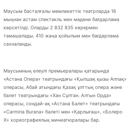
Маусым басталғалы мемлекеттік театрларда 16
мыңнан астам спектакль мен мәдени бағдарлама
көрсетілді. Оларды 2 832 835 көрермен
тамашалады. 410 жаңа қойылым мен бағдарлама
сахналанды.
Маусымның елеулі премьералары қатарында
«Астана Опера» театрындағы «Қыпшақ қызы Аппақ»
операсы, Абай атындағы Қазақ ұлттық опера және
балет театрындағы «Хан Сұлтан. Алтын Орда»
операсы, сондай-ақ «Астана Балет» театрындағы
«Carmina Burana» балеті мен «Қарлығаш», «Болеро
Х» хореографиялық миниатюралары бар.