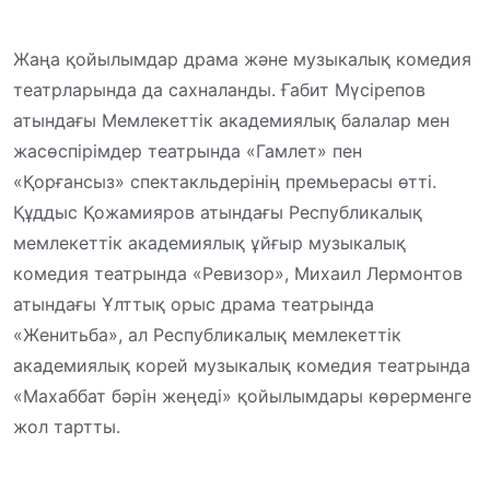
Жаңа қойылымдар драма және музыкалық комедия
театрларында да сахналанды. Ғабит Мүсірепов
атындағы Мемлекеттік академиялық балалар мен
жасөспірімдер театрында «Гамлет» пен
«Қорғансыз» спектакльдерінің премьерасы өтті.
Құддыс Қожамияров атындағы Республикалық
мемлекеттік академиялық ұйғыр музыкалық
комедия театрында «Ревизор», Михаил Лермонтов
атындағы Ұлттық орыс драма театрында
«Женитьба», ал Республикалық мемлекеттік
академиялық корей музыкалық комедия театрында
«Махаббат бәрін жеңеді» қойылымдары көрерменге
жол тартты.