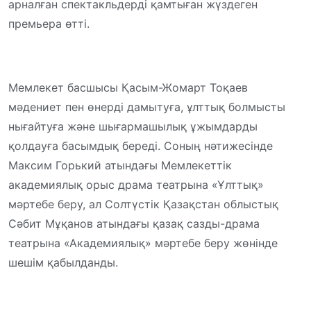
арналған спектакльдерді қамтыған жүздеген
премьера өтті.
Мемлекет басшысы Қасым-Жомарт Тоқаев
мәдениет пен өнерді дамытуға, ұлттық болмысты
нығайтуға және шығармашылық ұжымдарды
қолдауға басымдық береді. Соның нәтижесінде
Максим Горький атындағы Мемлекеттік
академиялық орыс драма театрына «Ұлттық»
мәртебе беру, ал Солтүстік Қазақстан облыстық
Сәбит Мұқанов атындағы қазақ сазды-драма
театрына «Академиялық» мәртебе беру жөнінде
шешім қабылданды.