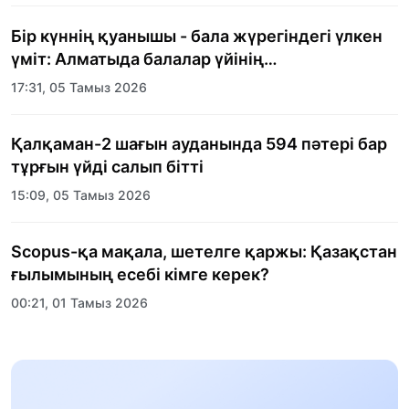
Бір күннің қуанышы - бала жүрегіндегі үлкен
үміт: Алматыда балалар үйінің
тәрбиеленушілеріне мерекелік күн
17:31, 05 Тамыз 2026
ұйымдастырылды
Қалқаман-2 шағын ауданында 594 пәтері бар
тұрғын үйді салып бітті
15:09, 05 Тамыз 2026
Scopus-қа мақала, шетелге қаржы: Қазақстан
ғылымының есебі кімге керек?
00:21, 01 Тамыз 2026
«Заң керуені» жобасы: Абай облысында
құқықтық түсіндіру жұмыстары жалғасуда