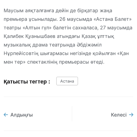
Маусым аяқталғанға дейін де бірқатар жаңа
премьера ұсынылады. 26 маусымда «Астана Балет»
театры «Алтын гүл» балетін сахналаса, 27 маусымда
Қалибек Қуанышбаев атындағы Қазақ ұлттық
музыкалық драма театрында Әбдіжәміл
Нұрпейісовтің шығармасы негізінде қойылған «Қан
мен тер» спектаклінің премьерасы өтеді.
Қатысты тегтер :
Астана
Алдыңғы
Келесі