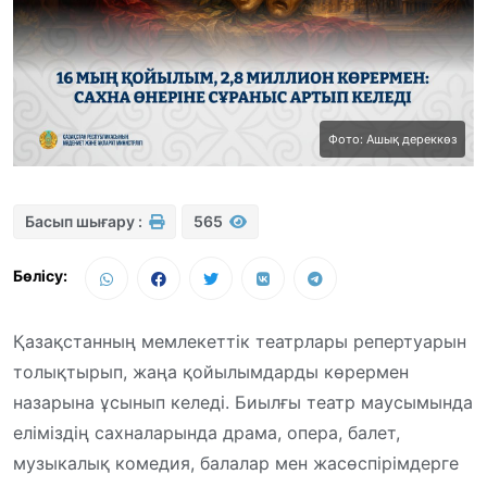
Фото: Ашық дереккөз
Басып шығару :
565
Бөлісу:
Қазақстанның мемлекеттік театрлары репертуарын
толықтырып, жаңа қойылымдарды көрермен
назарына ұсынып келеді. Биылғы театр маусымында
еліміздің сахналарында драма, опера, балет,
музыкалық комедия, балалар мен жасөспірімдерге