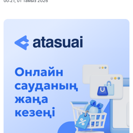
00:21, 01 Тамыз 2026
«Заң керуені» жобасы: Абай облысында
құқықтық түсіндіру жұмыстары жалғасуда
17:31, 31 Шілде 2026
Халықаралық «Формула-1 H2O» жарысын
Қонаев қаласында өткізу жоспарлануда
13:13, 30 Шілде 2026
Асхат Асылбеков: Күшті билікке күшті
тұлғалар керек!
12:01, 28 Шілде 2026
Абзал Достияр: Думан Мұхаметкәрімді
Алматы түрмесіне ауыстыруы мүмкін