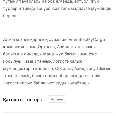
тұтыну тауарларын қоса алғанда, әртүрлі жүк
түрлерін тиімді әрі үздіксіз тасымалдауға мүмкіндік
береді.
Алматы халықаралық әуежайы
Emirates
SkyCargo
компаниясының Орталық Азиядағы алғашқы
бағытына
айналды.Жаңа
жүк бағытының іске
қосылуы Қазақстанның логистикалық
мүмкіндіктерін кеңейтіп, Орталық Азия, Таяу Шығыс
және әлемнің басқа өңірлері арасындағы көлік-
логистикалық байланыстарды нығайтады.
Қатысты тегтер :
Астана