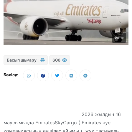
Фото:
Басып шығару :
606
Бөлісу:
2026 жылдың 16
маусымында
Emirates
SkyCargo
(
Emirates
әуе
компаниясының еншілес ұйымы ) жүк тасымалы