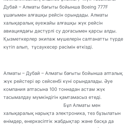
Дубай – Алматы бағыты бойынша
Boeing
777F
ұшағымен алғашқы рейсін орындады. Алматы
халықаралық әуежайы алғашқы жүк рейсін
авиациядағы дәстүрлі су доғасымен қарсы алды.
Қызметкерлер экипаж мүшелерін салтанатты түрде
күтіп алып, тұсаукесер рәсімін өткізді.
Алматы – Дубай – Алматы бағыты бойынша апталық
жүк рейстері әр сейсенбі күні орындалады. Әуе
компания аптасына 100 тоннадан астам жүк
тасымалдау мүмкіндігін қамтамасыз етеді.
Бұл Алматы мен
халықаралық нарықта электроника, тез бұзылатын
өнімдер, өнеркәсіптік жабдықтар және басқа да