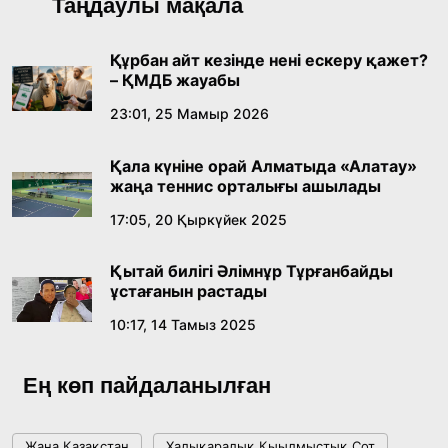
Таңдаулы мақала
байқауының жеңімпазы Ақерке Амалятты
қабылдады
16:27, 23 Шілде 2026
Құрбан айт кезінде нені ескеру қажет?
– ҚМДБ жауабы
Қазақ тіліндегі «құт» концептісінің
23:01, 25 Мамыр 2026
лингвомәдени сипаты
Қала күніне орай Алматыда «Алатау»
09:21, 21 Шілде 2026
жаңа теннис орталығы ашылады
17:05, 20 Қыркүйек 2025
Абайдың адам тәрбиесі туралы
көзқарастарының өзектілігі
Қытай билігі Әлімнұр Тұрғанбайды
18:59, 20 Шілде 2026
ұстағанын растады
10:17, 14 Тамыз 2025
Жасанды интеллект: адамзаттың көмекшісі
ме, әлде бәсекелесі ме?
Ең көп пайдаланылған
18:16, 20 Шілде 2026
Жаңа Қазақстан
Халықаралық Қыылмыстық Сот