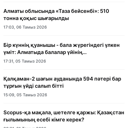
Алматы облысында «Таза бейсенбі»: 510
тонна қоқыс шығарылды
17:03, 06 Тамыз 2026
Бір күннің қуанышы - бала жүрегіндегі үлкен
үміт: Алматыда балалар үйінің
тәрбиеленушілеріне мерекелік күн
17:31, 05 Тамыз 2026
ұйымдастырылды
Қалқаман-2 шағын ауданында 594 пәтері бар
тұрғын үйді салып бітті
15:09, 05 Тамыз 2026
Scopus-қа мақала, шетелге қаржы: Қазақстан
ғылымының есебі кімге керек?