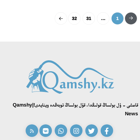
32
31
…
1
قامشى - ۇل بولساڭ قولىڭدا، قۇل بولساڭ توبەڭدە وينايدى!|Qamshy
News