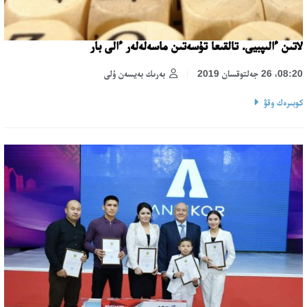
لاتىن ءالىپبيى. تالقىعا تۇسەتىن ماسەلەلەر ءالى بار
08:20، 26 جەلتوقسان 2019
بەرىك بەيسەن ۇلى
كوبىرەك وقۋ