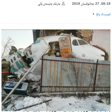
08:18، 27 جەلتوقسان 2019
بەرىك بەيسەن ۇلى
كوبىرەك وقۋ