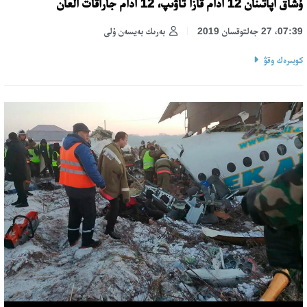
ۇشاق اپاتىنان 12 ادام قازا تاۋىپ، 12 ادام جاراقات العان
07:39، 27 جەلتوقسان 2019
بەرىك بەيسەن ۇلى
كوبىرەك وقۋ