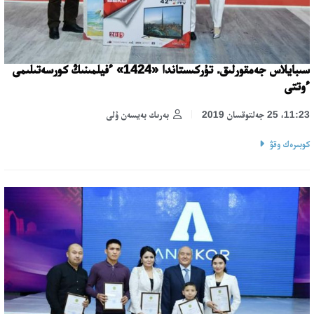
سىبايلاس جەمقورلىق. تۇركىستاندا «1424» ءفيلمىنىڭ كورسەتىلىمى
ءوتتى
11:23، 25 جەلتوقسان 2019
بەرىك بەيسەن ۇلى
كوبىرەك وقۋ