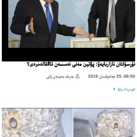
نۇرسۇلتان نازاربايەۆ: پۋتين مەنى نەسىمەن تاڭقالدىردى؟
08:50، 25 جەلتوقسان 2019
بەرىك بەيسەن ۇلى
كوبىرەك وقۋ