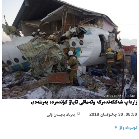
زارداپ شەككەندەرگە وتەماقى تاياۋ كۇندەردە بەرىلەدى
08:50، 30 جەلتوقسان 2019
بەرىك بەيسەن ۇلى
كوبىرەك وقۋ