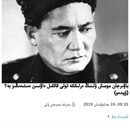
باۋىرجان مومىش ۇلىنىڭ ەرلىككە تولى قاتقىل داۋسىن ەستىدىڭىز بە؟
(ۆيدەو)
09:33، 24 جەلتوقسان 2019
بەرىك بەيسەن ۇلى
كوبىرەك وقۋ