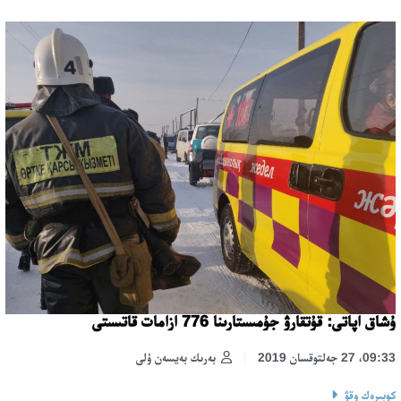
ۇشاق اپاتى: قۇتقارۋ جۇمىستارىنا 776 ازامات قاتىستى
09:33، 27 جەلتوقسان 2019
بەرىك بەيسەن ۇلى
كوبىرەك وقۋ