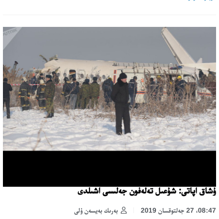
ۇشاق اپاتى: شۇعىل تەلەفون جەلىسى اشىلدى
08:47، 27 جەلتوقسان 2019
بەرىك بەيسەن ۇلى