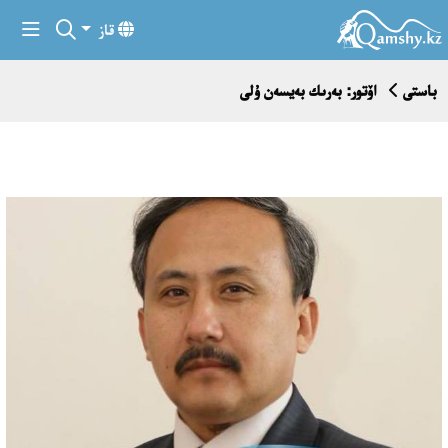
قاز
باستى
اۆتور: بەرىك بەيسەن ۇلى