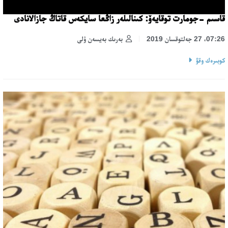
قاسىم -جومارت توقايەۆ: كىنالىلەر زاڭعا سايكەس قاتاڭ جازالانادى
07:26، 27 جەلتوقسان 2019
بەرىك بەيسەن ۇلى
كوبىرەك وقۋ