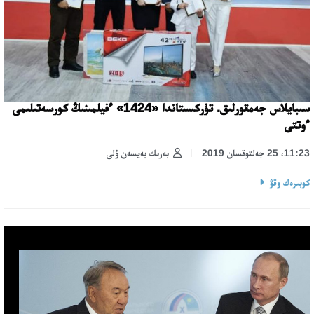
سىبايلاس جەمقورلىق. تۇركىستاندا «1424» ءفيلمىنىڭ كورسەتىلىمى
ءوتتى
11:23، 25 جەلتوقسان 2019
بەرىك بەيسەن ۇلى
كوبىرەك وقۋ