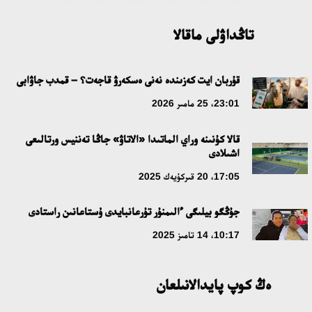
تاڭداۋلى ماقالا
قۇربان ايت كەزىندە نەنى ەسكەرۋ قاجەت؟ – قمدب جاۋابى
23:01، 25 مامىر 2026
قالا كۇنىنە وراي الماتىدا «الاتاۋ» جاڭا تەننيس ورتالىعى
اشىلادى
17:05، 20 قىركۇيەك 2025
جۇڭگو بيلىگى ءالىمنۇر تۇرعانبايدى ۇستاعانىن راستادى
10:17، 14 تامىز 2025
ەڭ كوپ پايدالانىلعان