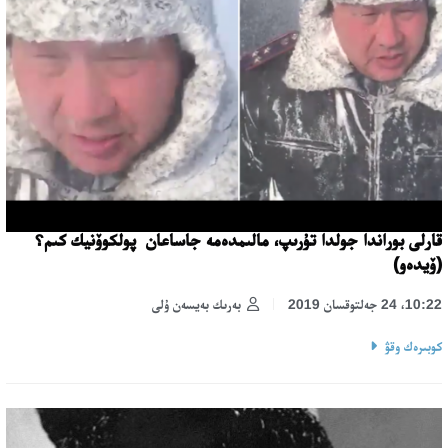
قارلى بوراندا جولدا تۇرىپ، مالىمدەمە جاساعان پولكوۆنيك كىم؟
(ۆيدەو)
10:22، 24 جەلتوقسان 2019
بەرىك بەيسەن ۇلى
كوبىرەك وقۋ