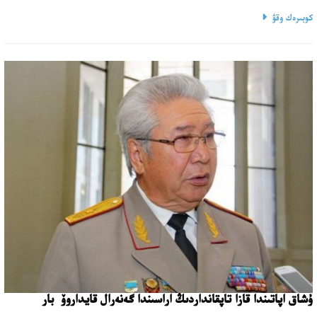
كوبىرەك وقۋ
ۇشاق اپاتىندا قازا تاپقانداردىڭ اراسىندا گەنەرال قايداروۆ بار