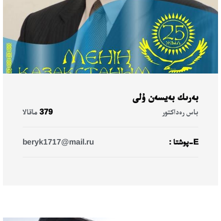
بەرىك بەيسەن ۇلى
باس رەداكتور
379
ماقالا
E-پوشتا :
beryk1717@mail.ru