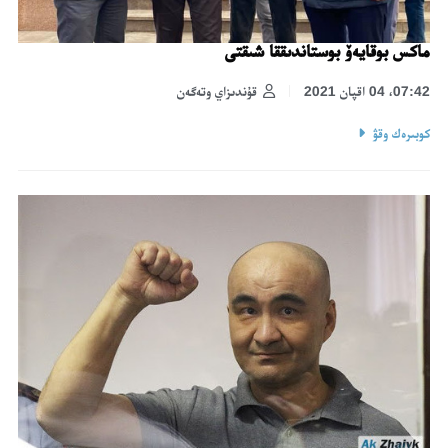
ماكس بوقايەۆ بوستاندىققا شىقتى
07:42، 04 اقپان 2021
قۇندىزاي وتەگەن
كوبىرەك وقۋ