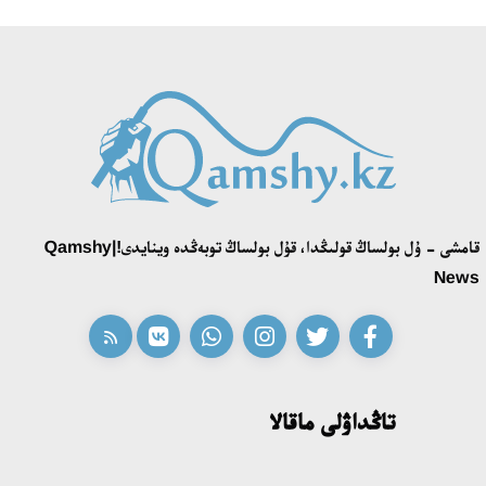
قامشى - ۇل بولساڭ قولىڭدا، قۇل بولساڭ توبەڭدە وينايدى!|Qamshy
News
تاڭداۋلى ماقالا