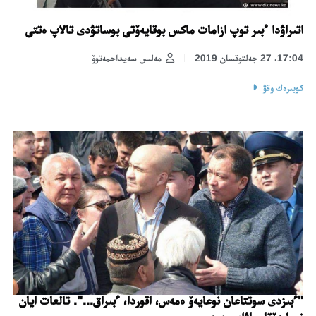
اتىراۋدا ءبىر توپ ازامات ماكس بوقايەۆتى بوساتۋدى تالاپ ەتتى
17:04، 27 جەلتوقسان 2019
مەلىس سەيداحمەتوۆ
كوبىرەك وقۋ
"ءبىزدى سوتتاعان نوعايەۆ ەمەس، اقوردا، ءبىراق...". تالعات ايان