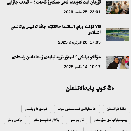
قۇربان ايت كەزىندە نەنى ەسكەرۋ قاجەت؟ – قمدب جاۋابى
23:01، 25 مامىر 2026
قالا كۇنىنە وراي الماتىدا «الاتاۋ» جاڭا تەننيس ورتالىعى
اشىلادى
17:05، 20 قىركۇيەك 2025
جۇڭگو بيلىگى ءالىمنۇر تۇرعانبايدى ۇستاعانىن راستادى
10:17، 14 تامىز 2025
ەڭ كوپ پايدالانىلعان
جاڭا قازاقستان
حالىقارالىق قىىلمىستىق سوت
قىزىلوردا وبلىسى
پسيحولوگيالىق سۋرەتتەر
قار بارىسى
بالالار قاۋىپسىزدىگى
ەركىن ومار
توقايەۆ
بەرىك اتاحانوۆ
قازاقستان