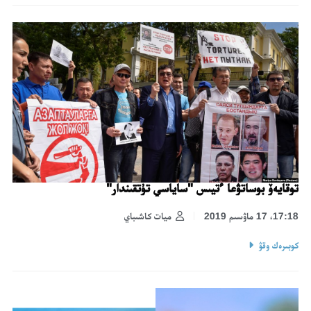
توقايەۆ بوساتۋعا ءتيىس "ساياسي تۇتقىندار"
17:18، 17 ماۋسىم 2019
ميات كاشىباي
كوبىرەك وقۋ