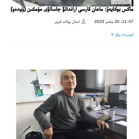
ماكس بوكايەۆ: ماعان قارسى ارانداتۋ جاسالۋى مۇمكىن (ۆيدەو)
11:47، 20 مامىر 2020
اسەل بولات قىزى
كوبىرەك وقۋ