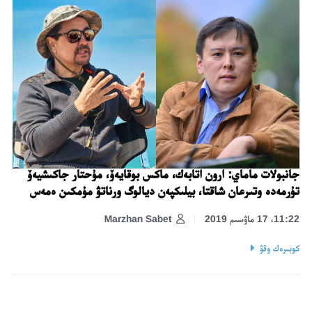
جانبولات ماماي: ارون اتابەك، ماكس بوقايەۆ، مۇحتار جاكىشيەۆ
تۇرمەدە وتىرعان شاقتا، بيلىكپەن ديالوگ ورناتۋ مۇمكىن ەمەس
11:22، 17 ماۋسىم 2019
Marzhan Sabet
كوبىرەك وقۋ