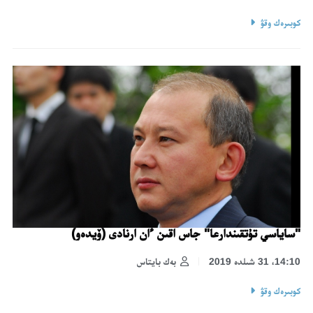
كوبىرەك وقۋ
"ساياسي تۇتقىندارعا" جاس اقىن ءان ارنادى (ۆيدەو)
14:10، 31 شىلدە 2019
بەك بايتاس
كوبىرەك وقۋ