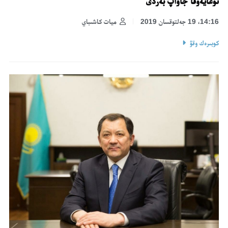
نوعايەۆقا جاۋاپ بەردى
14:16، 19 جەلتوقسان 2019
ميات كاشىباي
كوبىرەك وقۋ