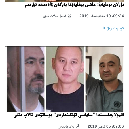
نۇرلان نوعايەۆ: ماكس بوقايەۆقا بەرگەن ۋادەمدە تۇردىم
09:24، 19 جەلتوقسان 2019
اسەل بولات قىزى
كوبىرەك وقۋ
اقمولا وبلىسىندا "ساياسي تۇتقىنداردى" بوساتۋدى تالاپ ەتتى
07:06، 05 تامىز 2019
بەك بايتاس