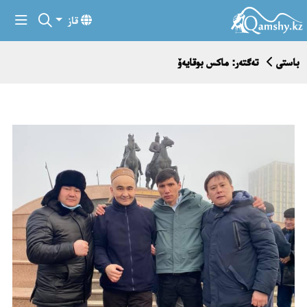
قاز
باستى
تەگتەر: ماكس بوقايەۆ