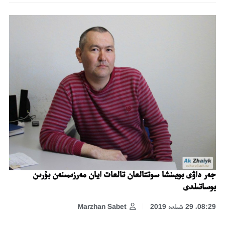
جەر داۋى بويىنشا سوتتالعان تالعات ايان مەرزىمىنەن بۇرىن
بوساتىلدى
08:29، 29 شىلدە 2019
Marzhan Sabet