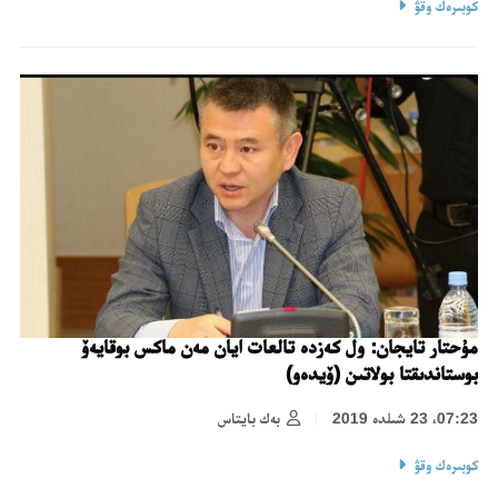
كوبىرەك وقۋ
مۇحتار تايجان: ول كەزدە تالعات ايان مەن ماكس بوقايەۆ
بوستاندىقتا بولاتىن (ۆيدەو)
07:23، 23 شىلدە 2019
بەك بايتاس
كوبىرەك وقۋ