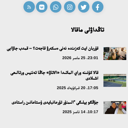
تاڭداۋلى ماقالا
قۇربان ايت كەزىندە نەنى ەسكەرۋ قاجەت؟ – قمدب جاۋابى
23:01، 25 مامىر 2026
قالا كۇنىنە وراي الماتىدا «الاتاۋ» جاڭا تەننيس ورتالىعى
اشىلادى
17:05، 20 قىركۇيەك 2025
جۇڭگو بيلىگى ءالىمنۇر تۇرعانبايدى ۇستاعانىن راستادى
10:17، 14 تامىز 2025