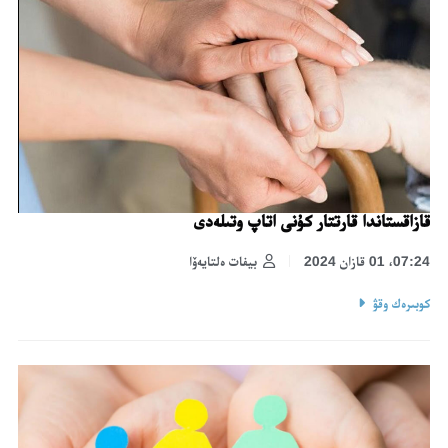
قازاقستاندا قارتتار كۇنى اتاپ وتىلەدى
07:24، 01 قازان 2024
بيفات ەلتايەۆا
كوبىرەك وقۋ