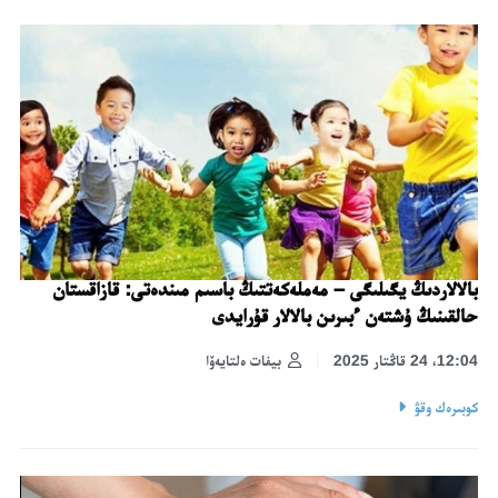
بالالاردىڭ يگىلىگى – مەملەكەتتىڭ باسىم مىندەتى: قازاقستان
حالقىنىڭ ۇشتەن ءبىرىن بالالار قۇرايدى
12:04، 24 قاڭتار 2025
بيفات ەلتايەۆا
كوبىرەك وقۋ