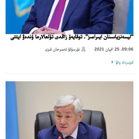
"ليسەنزياسىنان ايىرامىز". توقايەۆ زاڭدى تۇلعالارعا ۇندەۋ ايتتى
09:06، 25 اقپان 2021
نۇرسۇلۋ تەمىرحان قىزى
كوبىرەك وقۋ