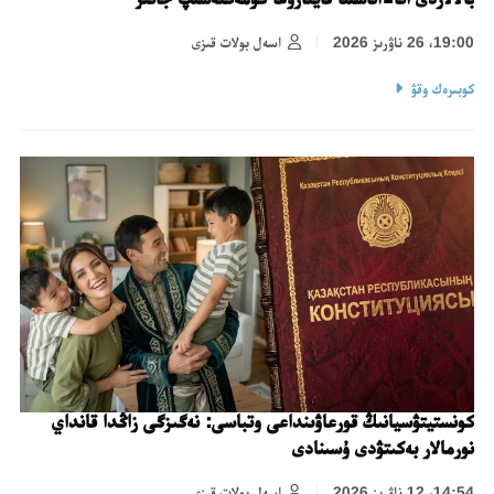
19:00، 26 ناۋرىز 2026
اسەل بولات قىزى
كوبىرەك وقۋ
كونستيتۋسيانىڭ قورعاۋىنداعى وتباسى: نەگىزگى زاڭدا قانداي
نورمالار بەكىتۋدى ۇسىنادى
14:54، 12 ناۋرىز 2026
اسەل بولات قىزى