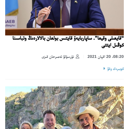
“قايعىلى وقيعا”. ساپاربايەۆ قايتىس بولعان بالالاردىڭ وتباسىنا
كوڭىل ايتتى
08:20، 20 اقپان 2021
نۇرسۇلۋ تەمىرحان قىزى
كوبىرەك وقۋ