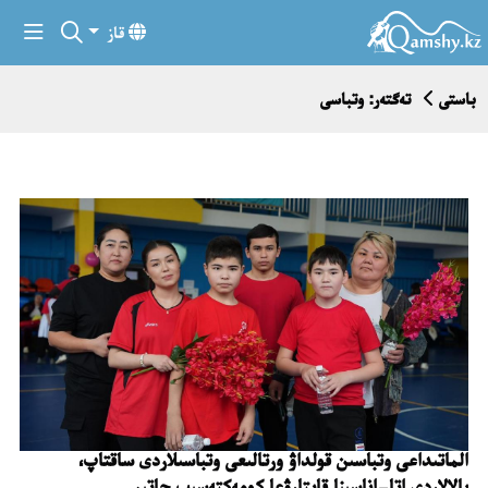
قاز
باستى
تەگتەر: وتباسى
الماتىداعى وتباسىن قولداۋ ورتالىعى وتباسىلاردى ساقتاپ،
بالالاردى اتا-اناسىنا قايتارۋعا كومەكتەسىپ جاتىر