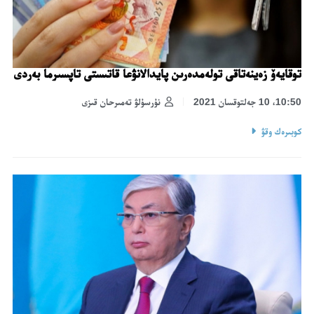
توقايەۆ زەينەتاقى تولەمدەرىن پايدالانۋعا قاتىستى تاپسىرما بەردى
10:50، 10 جەلتوقسان 2021
نۇرسۇلۋ تەمىرحان قىزى
كوبىرەك وقۋ