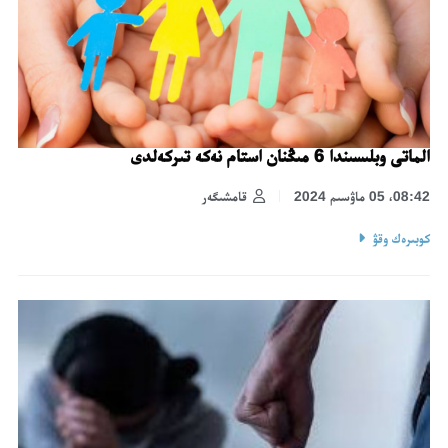
الماتى وبلىسىندا 6 مىڭنان استام نەكە تىركەلدى
08:42، 05 ماۋسىم 2024
قامشىگەر
كوبىرەك وقۋ