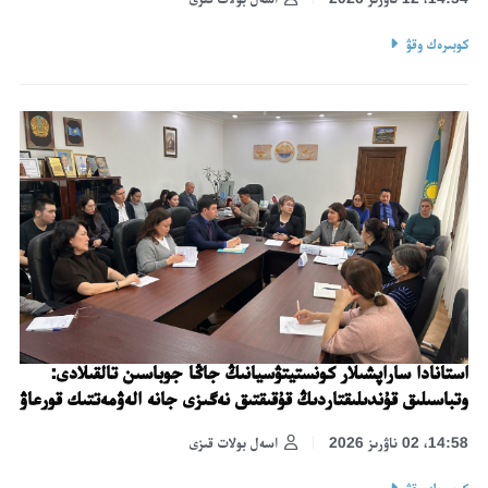
كوبىرەك وقۋ
استانادا ساراپشىلار كونستيتۋسيانىڭ جاڭا جوباسىن تالقىلادى:
وتباسىلىق قۇندىلىقتاردىڭ قۇقىقتىق نەگىزى جانە الەۋمەتتىك قورعاۋ
14:58، 02 ناۋرىز 2026
اسەل بولات قىزى
كوبىرەك وقۋ