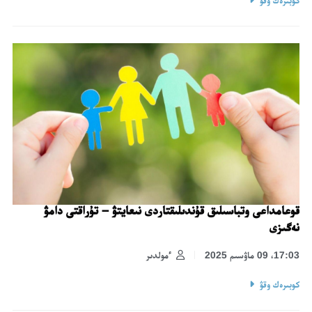
قوعامداعى وتباسىلىق قۇندىلىقتاردى نىعايتۋ – تۇراقتى دامۋ
نەگىزى
17:03، 09 ماۋسىم 2025
ءمولدىر
كوبىرەك وقۋ