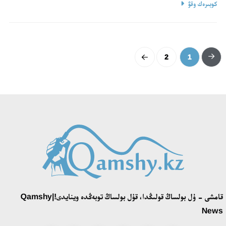
كوبىرەك وقۋ
2
1
قامشى - ۇل بولساڭ قولىڭدا، قۇل بولساڭ توبەڭدە وينايدى!|Qamshy
News