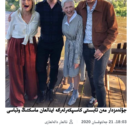
جۇلدىزدار مەن تابىستى كاسىپكەرلەرگە اينالعان ماسكتىڭ وتباسى
18:03، 21 جەلتوقسان 2020
تالعار دالەلعازى