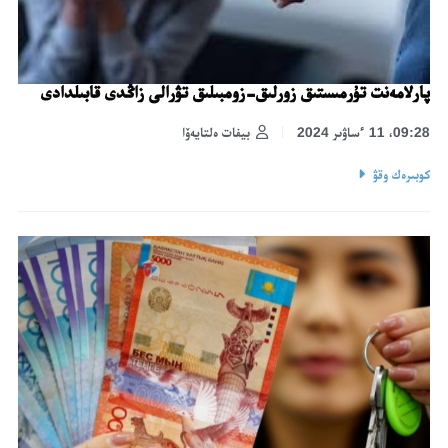
پارلامەنت تۇرمىستىق زورلىق-زومبىلىق تۋرالى زاڭدى قابىلدادى
09:28، 11 ءساۋىر 2024
بيفات ەلتايەۆا
كوبىرەك وقۋ