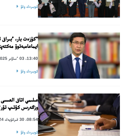
كوبىرەك وقۋ
"كۇزەت بار، ءبىراق
ايماعامبەتوۆ مەكتەپت
13:40، 03 ءساۋىر 2025
كوبىرەك وقۋ
عىلىمي اتاق العىسى 
وزگەرىس كۇتىپ تۇر؟
08:54، 30 قىركۇيەك 2024
كوبىرەك وقۋ