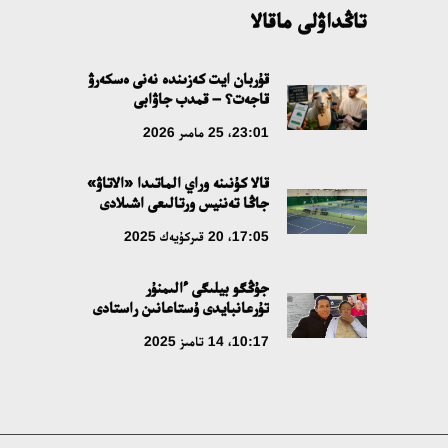
تاڭداۋلى ماقالا
قۇربان ايت كەزىندە نەنى ەسكەرۋ
قاجەت؟ – قمدب جاۋابى
23:01، 25 مامىر 2026
قالا كۇنىنە وراي الماتىدا «الاتاۋ»
جاڭا تەننيس ورتالىعى اشىلادى
17:05، 20 قىركۇيەك 2025
جۇڭگو بيلىگى ءالىمنۇر
تۇرعانبايدى ۇستاعانىن راستادى
10:17، 14 تامىز 2025