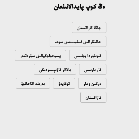
ەڭ كوپ پايدالانىلعان
جاڭا قازاقستان
حالىقارالىق قىىلمىستىق سوت
قىزىلوردا وبلىسى
پسيحولوگيالىق سۋرەتتەر
قار بارىسى
بالالار قاۋىپسىزدىگى
ەركىن ومار
توقايەۆ
بەرىك اتاحانوۆ
قازاقستان