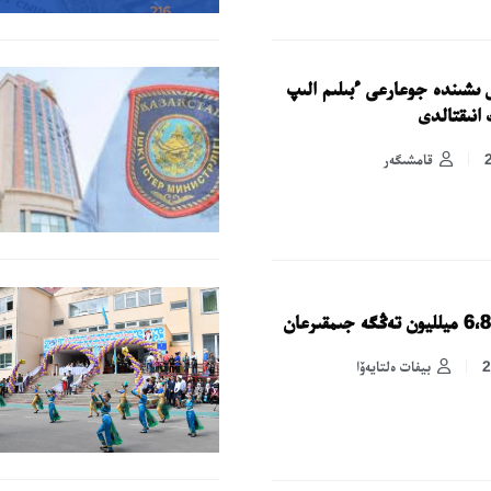
ل ىشىندە جوعارعى ءبىلىم الىپ
قامشىگەر
بيفات ەلتايەۆا