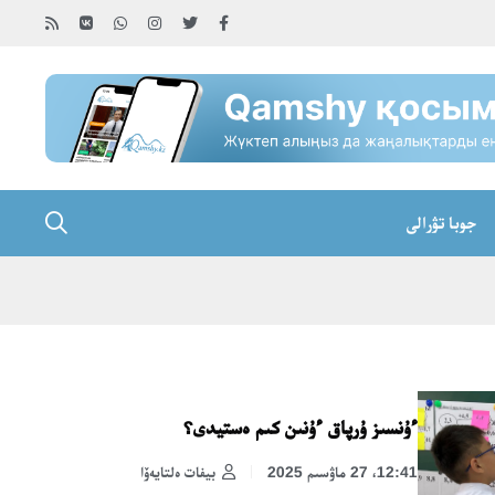
جوبا تۋرالى
ءۇنسىز ۇرپاق ءۇنىن كىم ەستيدى؟
12:41، 27 ماۋسىم 2025
بيفات ەلتايەۆا