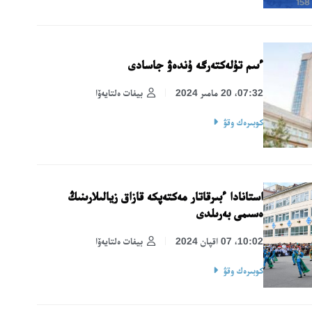
ءىىم تۇلەكتەرگە ۇندەۋ جاسادى
07:32، 20 مامىر 2024
بيفات ەلتايەۆا
كوبىرەك وقۋ
استانادا ءبىرقاتار مەكتەپكە قازاق زيالىلارىنىڭ
ەسىمى بەرىلدى
10:02، 07 اقپان 2024
بيفات ەلتايەۆا
كوبىرەك وقۋ