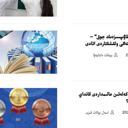
 قاۋىپسىزدىك جوق" –
ەگى ولقىلىقتاردى اتادى
بيفات ەلتايەۆا
كەلەتىن عالىمداردى قانداي
اسەل بولات قىزى