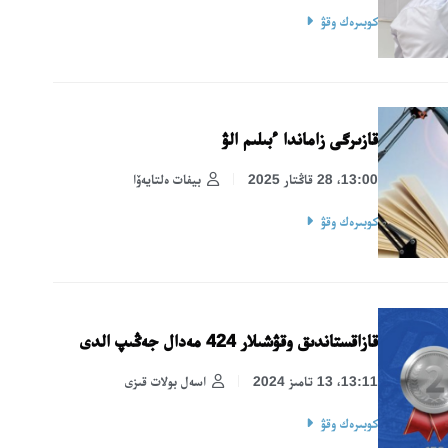
كوبىرەك وقۋ
قازىرگى زاماندا ءبىلىم الۋ
13:00، 28 قاڭتار 2025
بيفات ەلتايەۆا
كوبىرەك وقۋ
قازاقستاندىق وقۋشىلار 424 مەدال جەڭىپ الدى
13:11، 13 تامىز 2024
اسەل بولات قىزى
كوبىرەك وقۋ