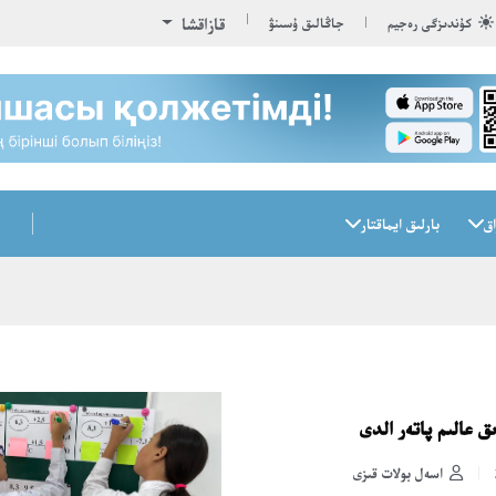
قازاقشا
كۇندىزگى رەجيم
جاڭالىق ۇسىنۋ
اق
بارلىق ايماقتار
اسەل بولات قىزى