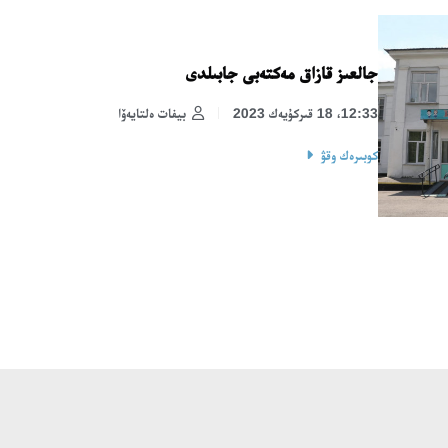
جالعىز قازاق مەكتەبى جابىلدى
12:33، 18 قىركۇيەك 2023
بيفات ەلتايەۆا
كوبىرەك وقۋ