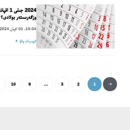
2024 جى
وزگەرىستەر بولادى؟
10:04، 01 اقپان 2024
كوبىرەك وقۋ
10
9
…
3
2
1