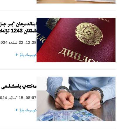
اينالدىرعان ءبىر جى
شىققان 1243 تۇلەك انىقتالدى
12:28، 22 شىلدە 2024
كوبىرەك وقۋ
مەكتەپ باسشىلىعى 6،8 ميلليون تەڭگە جىمقىرعان
08:07، 15 ءساۋىر 2024
كوبىرەك وقۋ