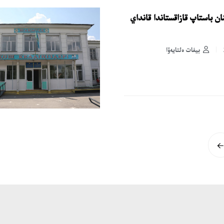
لى 1 اقپاننان باستاپ قازاقستاندا قانداي
بيفات ەلتايەۆا