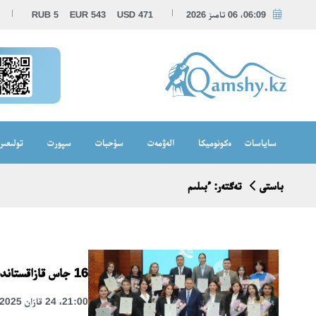
06:09، 06 تامىز 2026
471
USD
543
EUR
5
RUB
ساياسات
ەكونوميكا
الەۋمەت
سۇحبات
سپورت
تولىعىر
باستى
تەگتەر: ءبىلىم
16 جاس قازاقستاندىق عالىم پاتەر الدى
21:00، 24 قازان 2025