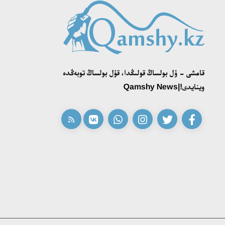
قامشى - ۇل بولساڭ قولىڭدا، قۇل بولساڭ توبەڭدە
وينايدى!|Qamshy News