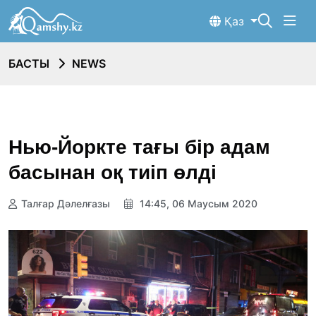
Қаз
БАСТЫ
NEWS
Нью-Йоркте тағы бір адам
басынан оқ тиіп өлді
Талғар Дәлелғазы
14:45, 06 Маусым 2020