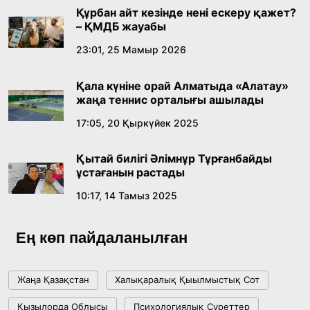
қабылдады
16:27, 23 Шілде 2026
Құрбан айт кезінде нені ескеру қажет?
– ҚМДБ жауабы
Қазақ тіліндегі «құт» концептісінің
23:01, 25 Мамыр 2026
лингвомәдени сипаты
Қала күніне орай Алматыда «Алатау»
09:21, 21 Шілде 2026
жаңа теннис орталығы ашылады
17:05, 20 Қыркүйек 2025
Абайдың адам тәрбиесі туралы
көзқарастарының өзектілігі
Қытай билігі Әлімнұр Тұрғанбайды
18:59, 20 Шілде 2026
ұстағанын растады
10:17, 14 Тамыз 2025
Жасанды интеллект: адамзаттың көмекшісі
ме, әлде бәсекелесі ме?
Ең көп пайдаланылған
18:16, 20 Шілде 2026
Жаңа Қазақстан
Халықаралық Қыылмыстық Сот
Ұлттық архивтің ашылғанына 20 жыл: негізгі
Қызылорда Облысы
Психологиялық Суреттер