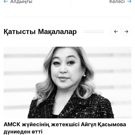
Алдыңғы
Келесі
Қатысты Мақалалар
АМСК жүйесінің жетекшісі Айгүл Қасымова
дүниеден өтті