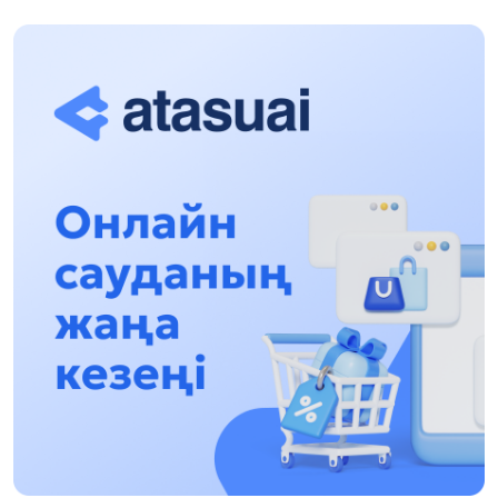
«Заң керуені» жобасы: Абай облысында
құқықтық түсіндіру жұмыстары жалғасуда
17:31, 31 Шілде 2026
Халықаралық «Формула-1 H2O» жарысын
Қонаев қаласында өткізу жоспарлануда
13:13, 30 Шілде 2026
Асхат Асылбеков: Күшті билікке күшті
тұлғалар керек!
12:01, 28 Шілде 2026
Абзал Достияр: Думан Мұхаметкәрімді
Алматы түрмесіне ауыстыруы мүмкін
16:15, 27 Шілде 2026