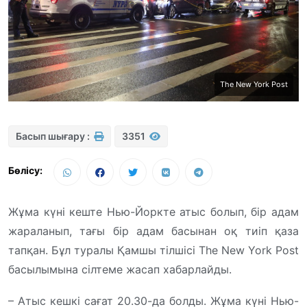
The New York Post
Басып шығару :
3351
Бөлісу:
Жұма күні кеште Нью-Йоркте атыс болып, бір адам
жараланып, тағы бір адам басынан оқ тиіп қаза
тапқан. Бұл туралы Қамшы тілшісі The New York Post
басылымына сілтеме жасап хабарлайды.
– Атыс кешкі сағат 20.30-да болды. Жұма күні Нью-