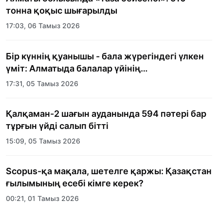
тонна қоқыс шығарылды
17:03, 06 Тамыз 2026
Бір күннің қуанышы - бала жүрегіндегі үлкен
үміт: Алматыда балалар үйінің
тәрбиеленушілеріне мерекелік күн
17:31, 05 Тамыз 2026
ұйымдастырылды
Қалқаман-2 шағын ауданында 594 пәтері бар
тұрғын үйді салып бітті
15:09, 05 Тамыз 2026
Scopus-қа мақала, шетелге қаржы: Қазақстан
ғылымының есебі кімге керек?
00:21, 01 Тамыз 2026