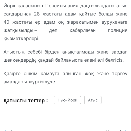
Йорк қаласының Пенсильвания даңғылындағы атыс
салдарынан 28 жастағы адам қайтыс болды және
40 жастағы ер адам оқ жарақатымен ауруханаға
жатқызылды,– деп хабарлаған полиция
қызметкерлері.
Атыстың себебі бірден анықталмады және зардап
шеккендердің қандай байланыста екені әлі белгісіз.
Қазірге ешкім қамауға алынған жоқ және тергеу
амалдары жүргізілуде.
Қатысты тегтер :
Нью-Йорк
Атыс