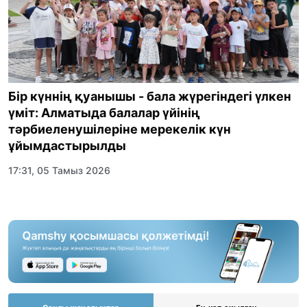
Бір күннің қуанышы - бала жүрегіндегі үлкен
үміт: Алматыда балалар үйінің
тәрбиеленушілеріне мерекелік күн
ұйымдастырылды
17:31, 05 Тамыз 2026