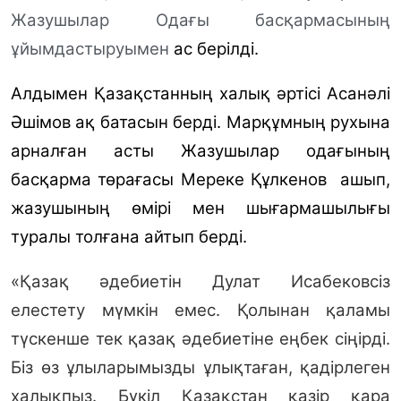
Жазушылар Одағы басқармасының
ұйымдастыруымен
ас берілді.
Алдымен Қазақстанның халық әртісі Асанәлі
Әшімов ақ батасын берді. Марқұмның рухына
арналған асты Жазушылар одағының
басқарма төрағасы Мереке Құлкенов
ашып,
жазушының өмірі мен шығармашылығы
туралы толғана айтып берді.
«Қазақ әдебиетін Дулат Исабековсіз
елестету мүмкін емес. Қолынан қаламы
түскенше тек қазақ әдебиетіне еңбек сіңірді.
Біз өз ұлыларымызды ұлықтаған, қадірлеген
халықпыз. Бүкіл Қазақстан қазір қара