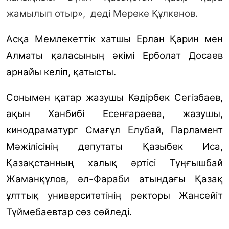
жамылып отыр», деді Мереке Құлкенов.
Асқа Мемлекеттік хатшы Ерлан Қарин мен
Алматы қаласының әкімі Ерболат Досаев
арнайы келіп, қатысты.
Сонымен қатар жазушы Кәдірбек Сегізбаев,
ақын Ханбибі Есенғараева, жазушы,
кинодраматург Смағұл Елубай, Парламент
Мәжілісінің депутаты Қазыбек Иса,
Қазақстанның халық әртісі Тұңғышбай
Жаманқұлов, әл-Фараби атындағы Қазақ
ұлттық университетінің ректоры Жансейіт
Түймебаевтар сөз сөйледі.