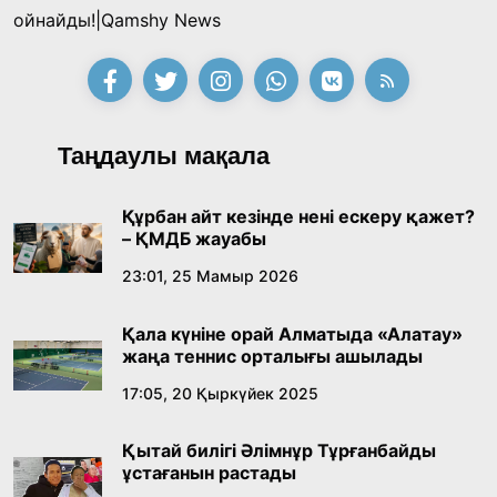
Қазақ тіліндегі «құт» концептісінің
ойнайды!|Qamshy News
лингвомәдени сипаты
09:21, 21 Шілде 2026
Абайдың адам тәрбиесі туралы
Таңдаулы мақала
көзқарастарының өзектілігі
18:59, 20 Шілде 2026
Құрбан айт кезінде нені ескеру қажет?
– ҚМДБ жауабы
Жасанды интеллект: адамзаттың көмекшісі
23:01, 25 Мамыр 2026
ме, әлде бәсекелесі ме?
Қала күніне орай Алматыда «Алатау»
18:16, 20 Шілде 2026
жаңа теннис орталығы ашылады
17:05, 20 Қыркүйек 2025
Ұлттық архивтің ашылғанына 20 жыл: негізгі
жетістіктері мен даму бағыты
Қытай билігі Әлімнұр Тұрғанбайды
17:09, 20 Шілде 2026
ұстағанын растады