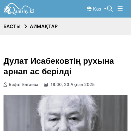
Қаз
БАСТЫ
АЙМАҚТАР
Дулат Исабековтің рухына
арнап ас берілді
Бифат Елтаева
18:00, 23 Ақпан 2025