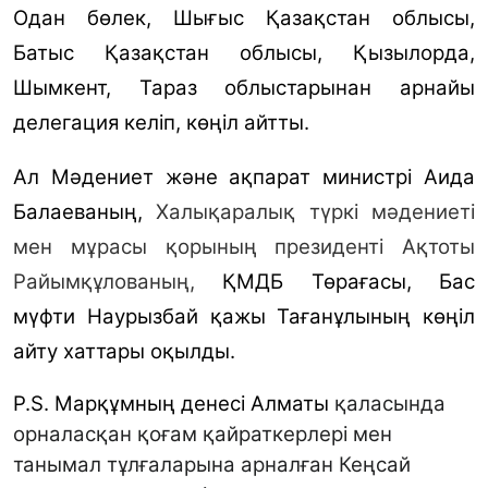
Одан бөлек, Шығыс Қазақстан облысы,
Батыс Қазақстан облысы, Қызылорда,
Шымкент, Тараз облыстарынан арнайы
делегация келіп, көңіл айтты.
Ал Мәдениет және ақпарат министрі Аида
Балаеваның,
Халықаралық түркі мәдениеті
мен мұрасы қорының президенті Ақтоты
Райымқұлованың,
ҚМДБ Төрағасы, Бас
мүфти Наурызбай қажы Тағанұлының көңіл
айту хаттары оқылды.
P.S. Марқұмның денесі Алматы
қаласында
орналасқан қоғам қайраткерлері мен
танымал тұлғаларына арналған Кеңсай