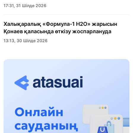
17:31, 31 Шілде 2026
Халықаралық «Формула-1 H2O» жарысын
Қонаев қаласында өткізу жоспарлануда
13:13, 30 Шілде 2026
Асхат Асылбеков: Күшті билікке күшті
тұлғалар керек!
12:01, 28 Шілде 2026
Абзал Достияр: Думан Мұхаметкәрімді
Алматы түрмесіне ауыстыруы мүмкін
16:15, 27 Шілде 2026
Өскенбай Құлатайұлы: Руханиятқа қызмет