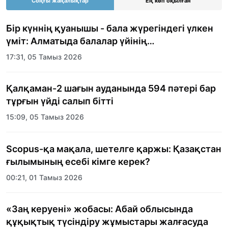
Соңғы жаңалықтар
Ең көп оқылған
Бір күннің қуанышы - бала жүрегіндегі үлкен
үміт: Алматыда балалар үйінің
тәрбиеленушілеріне мерекелік күн
17:31, 05 Тамыз 2026
ұйымдастырылды
Қалқаман-2 шағын ауданында 594 пәтері бар
тұрғын үйді салып бітті
15:09, 05 Тамыз 2026
Scopus-қа мақала, шетелге қаржы: Қазақстан
ғылымының есебі кімге керек?
00:21, 01 Тамыз 2026
«Заң керуені» жобасы: Абай облысында
құқықтық түсіндіру жұмыстары жалғасуда