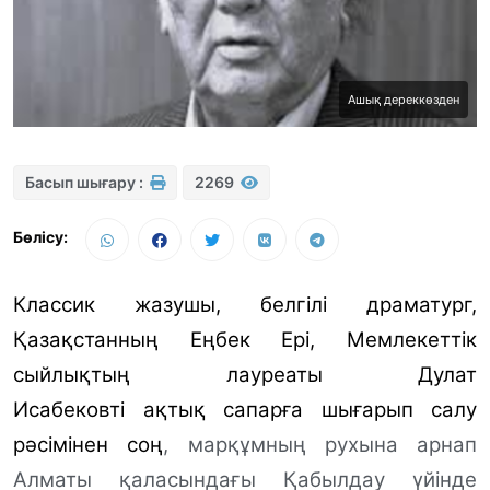
Ашық дереккөзден
Басып шығару :
2269
Бөлісу:
Классик жазушы, белгілі драматург,
Қазақстанның Еңбек Ері, Мемлекеттік
сыйлықтың лауреаты Дулат
Исабековті ақтық сапарға шығарып салу
рәсімінен соң
, марқұмның рухына арнап
Алматы қаласындағы Қабылдау үйінде