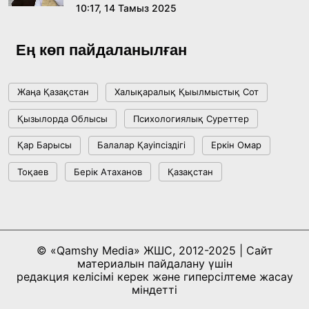
10:17, 14 Тамыз 2025
Мемлекет басшысы Көбейтұз көлінің жай-
күйіне назар аударды
Ең көп пайдаланылған
18:22, 17 Шілде 2026
Жаңа Қазақстан
Халықаралық Қыылмыстық Сот
АЛТЫН ОРДА ТАРИХЫН ОҚЫТУДЫҢ
Қызылорда Облысы
Психологиялық Суреттер
ИННОВАЦИЯЛЫҚ ТӘСІЛДЕРІ ЕНГІЗІЛЕДІ
Қар Барысы
Балалар Қауіпсіздігі
Еркін Омар
10:28, 15 Шілде 2026
Тоқаев
Берік Атаханов
Қазақстан
Қазақстан ҰҚК: уақыт сын-қатерлері және
ұлттық мүддені қорғау
17:49, 13 Шілде 2026
© «Qamshy Media» ЖШС, 2012-2025 | Сайт
материалын пайдалану үшін
«Таза Қазақстан» аясында Шалкөдеде 7
редакция келісімі керек және гиперсілтеме жасау
тоннаға жуық қоқыс жиналды: Райымбек
міндетті
ауданындағы этнофестиваль экологиялық