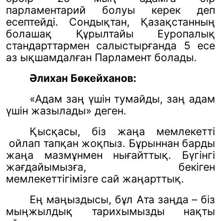
парламентарий болуы керек деп
есептейді. Сондықтан, Қазақстанның
болашақ Құрылтайы Еуропалық
стандарттармен салыстырғанда 5 есе
аз ықшамдалған Парламент болады.
Әлихан Бөкейханов:
«Адам заң үшін тумайды, заң адам
үшін жазылады» деген.
Қысқасы, біз жаңа мемлекетті
ойлап тапқан жоқпыз. Бұрыннан барды
жаңа мазмұнмен нығайттық. Бүгінгі
жағдайымызға, бекіген
мемлекеттігімізге сай жаңарттық.
Ең маңыздысы, бұл Ата заңда – біз
мыңжылдық тарихымызды нақты