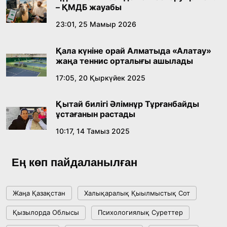
– ҚМДБ жауабы
Абайдың адам тәрбиесі туралы
23:01, 25 Мамыр 2026
көзқарастарының өзектілігі
Қала күніне орай Алматыда «Алатау»
18:59, 20 Шілде 2026
жаңа теннис орталығы ашылады
17:05, 20 Қыркүйек 2025
Жасанды интеллект: адамзаттың көмекшісі
ме, әлде бәсекелесі ме?
Қытай билігі Әлімнұр Тұрғанбайды
18:16, 20 Шілде 2026
ұстағанын растады
10:17, 14 Тамыз 2025
Ұлттық архивтің ашылғанына 20 жыл: негізгі
жетістіктері мен даму бағыты
Ең көп пайдаланылған
17:09, 20 Шілде 2026
Жаңа Қазақстан
Халықаралық Қыылмыстық Сот
Мемлекет басшысы Көбейтұз көлінің жай-
Қызылорда Облысы
Психологиялық Суреттер
күйіне назар аударды