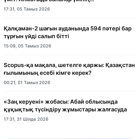
тәрбиеленушілеріне мерекелік күн
17:31, 05 Тамыз 2026
ұйымдастырылды
Қалқаман-2 шағын ауданында 594 пәтері бар
тұрғын үйді салып бітті
15:09, 05 Тамыз 2026
Scopus-қа мақала, шетелге қаржы: Қазақстан
ғылымының есебі кімге керек?
00:21, 01 Тамыз 2026
«Заң керуені» жобасы: Абай облысында
құқықтық түсіндіру жұмыстары жалғасуда
17:31, 31 Шілде 2026
Халықаралық «Формула-1 H2O» жарысын