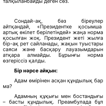
талқыланбайды деген сөз.
Сондай-ақ, бәз біреулер
айтқандай,
«Президентке
қосымша
артық өкілет берілетіндей» жаңа норма
қосылған жоқ. Президент жеті жылға
бір-ақ рет сайланады, жақын туыстары
саяси және басқару лауазымдарын
атқара алмайды. Бұрынғы норма
өзгеріссіз қалды.
Бір нәрсе айқын:
Адам өмірінен асқан құндылық бар
ма?
Адамның құқығы мен бостандығы
– басты құндылық. Преамбулада бұл