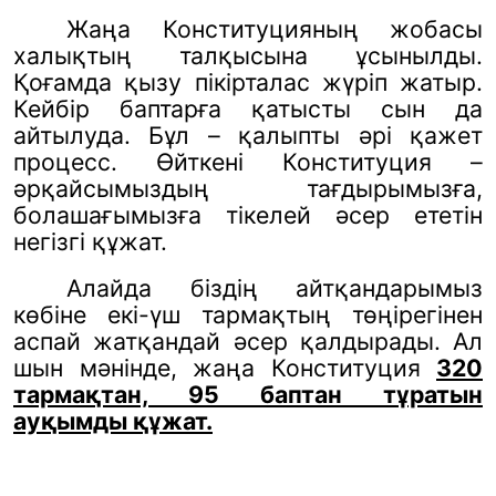
Жаңа Конституцияның жобасы
халықтың талқысына ұсынылды.
Қоғамда қызу пікірталас жүріп жатыр.
Кейбір баптарға қатысты сын да
айтылуда. Бұл – қалыпты әрі қажет
процесс. Өйткені Конституция –
әрқайсымыздың тағдырымызға,
болашағымызға тікелей әсер ететін
негізгі құжат.
Алайда біздің айтқандарымыз
көбіне екі-үш тармақтың төңірегінен
аспай жатқандай әсер қалдырады. Ал
шын мәнінде, жаңа Конституция
320
тармақтан, 95 баптан тұратын
ауқымды құжат.