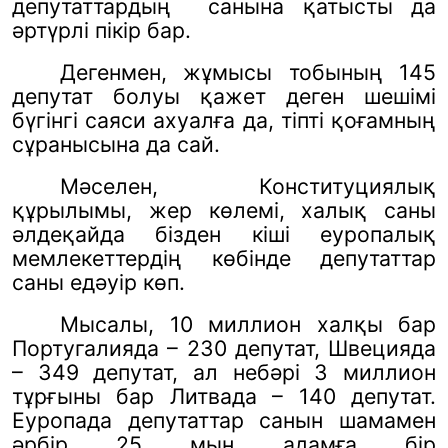
депутаттардың
санына қатысты да
әртүрлі пікір бар.
Дегенмен, жұмысы тобының 145
депутат болуы қажет деген шешімі
бүгінгі саяси ахуалға да, тіпті қоғамның
сұранысына да сай.
Мәселен, Конституциялық
құрылымы, жер көлемі, халық саны
әлдеқайда бізден кіші еуропалық
мемлекеттердің көбінде депутаттар
саны едәуір көп.
Мысалы, 10 миллион халқы бар
Португалияда – 230 депутат, Швецияда
– 349 депутат, ал небәрі 3 миллион
тұрғыны бар Литвада – 140 депутат.
Еуропада депутаттар санын шамамен
әрбір 25 мың адамға бір