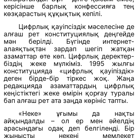
керісінше барлық конфессияға тең
көзқарастың құқықтық кепілі.
Цифрлық қауіпсіздік мәселесіне де
алғаш рет конституциялық деңгейде
мән берілді. Бүгінде интернет-
алаяқтықтан зардап шегіп жатқан
азаматтар өте көп. Цифрлық деректер-
біздің жеке мүлкіміз. 1995 жылғы
конституцияда «цифрлық қауіпіздік»
деген бірде-бір тіркес жоқ. Жаңа
редакцияда азаматтардың цифрлық
кеңістіктегі жеке өмірін қорғау туралы
бап алғаш рет ата заңда көрініс тапты.
«Неке» ұғымы да нақты
айқындалды – ол ер мен әйелдің
арасындағы одақ деп белгіленді. Бір
жынысты некені мемлекет