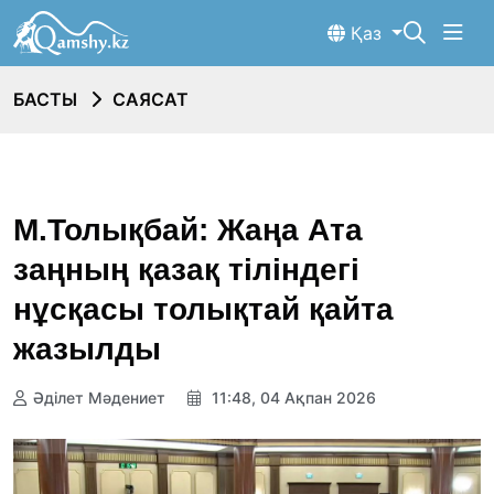
Қаз
БАСТЫ
САЯСАТ
М.Толықбай: Жаңа Ата
заңның қазақ тіліндегі
нұсқасы толықтай қайта
жазылды
Әділет Мәдениет
11:48, 04 Ақпан 2026