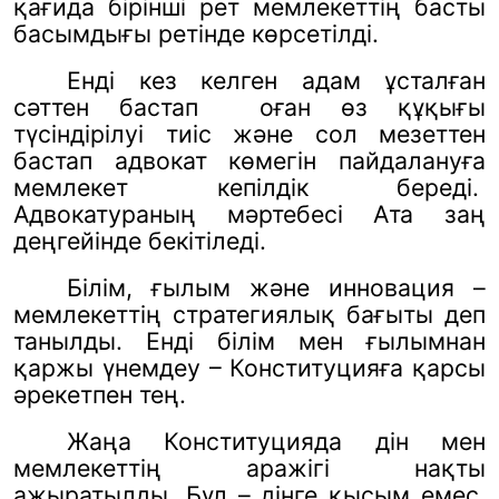
қағида бірінші рет мемлекеттің басты
басымдығы ретінде көрсетілді.
Енді кез келген адам ұсталған
сәттен бастап
оған өз құқығы
түсіндірілуі тиіс және сол мезеттен
бастап адвокат көмегін пайдалануға
мемлекет кепілдік береді.
Адвокатураның мәртебесі Ата заң
деңгейінде бекітіледі.
Білім, ғылым және инновация –
мемлекеттің стратегиялық бағыты деп
танылды. Енді білім мен ғылымнан
қаржы үнемдеу – Конституцияға қарсы
әрекетпен тең.
Жаңа Конституцияда дін мен
мемлекеттің аражігі нақты
ажыратылды. Бұл – дінге қысым емес,