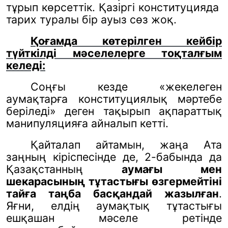
тұрып көрсеттік. Қазіргі конституцияда
тарих туралы бір ауыз сөз жоқ.
Қоғамда көтерілген кейбір
түйткілді мәселелерге тоқталғым
келеді:
Соңғы кезде «жекелеген
аумақтарға конституциялық мәртебе
беріледі» деген тақырып ақпараттық
манипуляцияға айналып кетті.
Қайталап айтамын, жаңа Ата
заңның кіріспесінде де, 2-бабында да
Қазақстанның
аумағы мен
шекарасының тұтастығы өзгермейтіні
тайға таңба басқандай жазылған
.
Яғни, елдің аумақтық тұтастығы
ешқашан мәселе ретінде