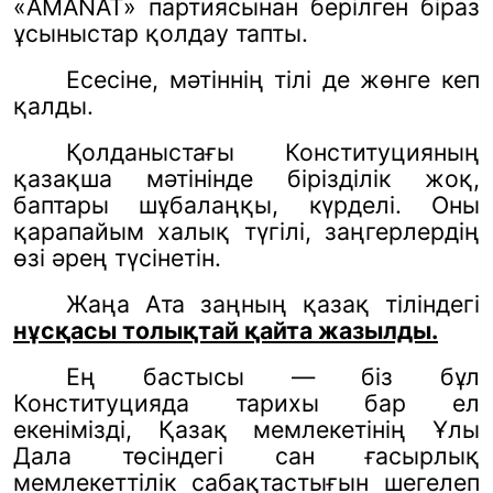
«AMANAT» партиясынан берілген біраз
ұсыныстар қолдау тапты.
Есесіне, мәтіннің тілі де жөнге кеп
қалды.
Қолданыстағы Конституцияның
қазақша мәтінінде бірізділік жоқ,
баптары шұбалаңқы, күрделі. Оны
қарапайым халық түгілі, заңгерлердің
өзі әрең түсінетін.
Жаңа Ата заңның қазақ тіліндегі
нұсқасы толықтай қайта жазылды.
Ең бастысы — біз бұл
Конституцияда тарихы бар ел
екенімізді, Қазақ мемлекетінің Ұлы
Дала төсіндегі сан ғасырлық
мемлекеттілік сабақтастығын шегелеп