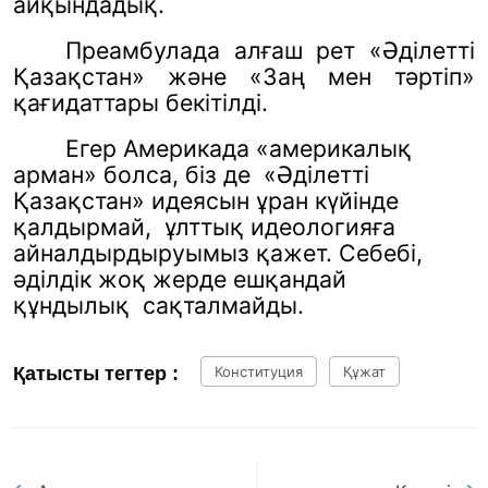
айқындадық.
Преамбулада алғаш рет «Әділетті
Қазақстан» және «Заң мен тәртіп»
қағидаттары бекітілді.
Егер Америкада «америкалық
арман» болса, біз де
«Әділетті
Қазақстан» идеясын ұран күйінде
қалдырмай,
ұлттық идеологияға
айналдырдыруымыз қажет. Себебі,
әділдік жоқ жерде ешқандай
құндылық
сақталмайды.
Қатысты тегтер :
Конституция
Құжат