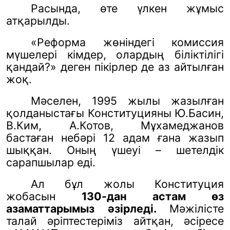
Расында, өте үлкен жұмыс
атқарылды.
«Реформа жөніндегі комиссия
мүшелері кімдер, олардың біліктілігі
қандай?» деген пікірлер де аз айтылған
жоқ.
Мәселен, 1995 жылы жазылған
қолданыстағы Конституцияны Ю.Басин,
В.Ким, А.Котов, Мұхамеджанов
бастаған небәрі 12 адам ғана жазып
шыққан. Оның үшеуі – шетелдік
сарапшылар еді.
Ал бұл жолы Конституция
жобасын
130-дан астам өз
азаматтарымыз әзірледі.
Мәжілісте
талай әріптестеріміз айтқан, әсіресе