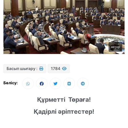
автор
Басып шығару :
1784
Бөлісу:
Құрметті
Төраға!
Қадірлі әріптестер!