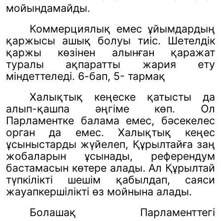
мойындамайды.
Коммерциялық емес ұйымдардың
қаржысы ашық болуы тиіс. Шетелдік
қаржы көзінен алынған қаражат
туралы ақпаратты жария ету
міндеттеледі. 6-бап, 5- тармақ
Халықтық кеңеске қатысты да
алып-қашпа әңгіме көп. Ол
Парламентке балама емес, бәсекелес
орган да емес. Халықтық кеңес
ұсыныстарды жүйелеп, Құрылтайға заң
жобаларын ұсынады, референдум
бастамасын көтере алады. Ал Құрылтай
түпкілікті шешім қабылдап, саяси
жауапкершілікті өз мойнына алады.
Болашақ Парламенттегі