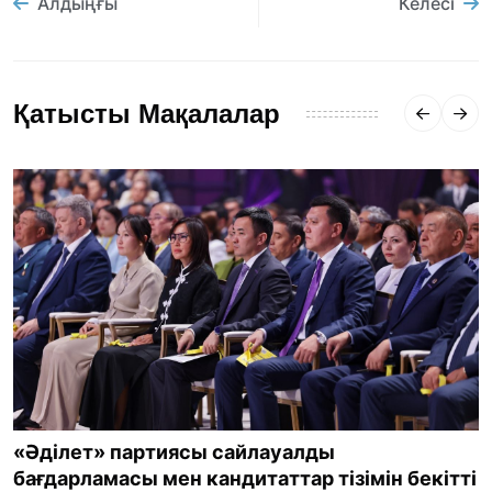
Алдыңғы
Келесі
Қатысты Мақалалар
«Әділет» партиясы сайлауалды
бағдарламасы мен кандитаттар тізімін бекітті