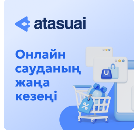
Қонаев қаласында өткізу жоспарлануда
13:13, 30 Шілде 2026
Асхат Асылбеков: Күшті билікке күшті
тұлғалар керек!
12:01, 28 Шілде 2026
Абзал Достияр: Думан Мұхаметкәрімді
Алматы түрмесіне ауыстыруы мүмкін
16:15, 27 Шілде 2026
Өскенбай Құлатайұлы: Руханиятқа қызмет
еткен қаламгер
17:46, 26 Шілде 2026