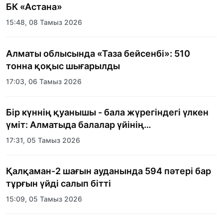
БК «Астана»
15:48, 08 Тамыз 2026
Алматы облысында «Таза бейсенбі»: 510
тонна қоқыс шығарылды
17:03, 06 Тамыз 2026
Бір күннің қуанышы - бала жүрегіндегі үлкен
үміт: Алматыда балалар үйінің
тәрбиеленушілеріне мерекелік күн
17:31, 05 Тамыз 2026
ұйымдастырылды
Қалқаман-2 шағын ауданында 594 пәтері бар
тұрғын үйді салып бітті
15:09, 05 Тамыз 2026