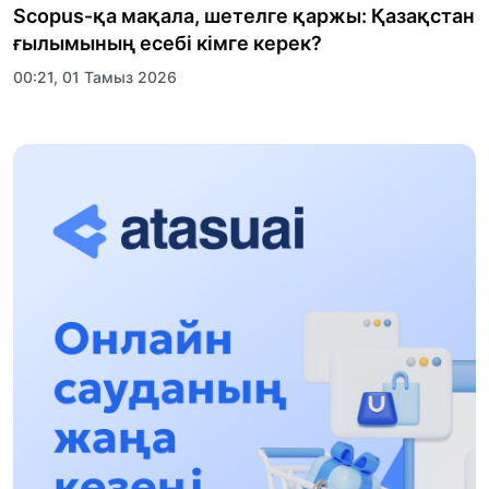
Scopus-қа мақала, шетелге қаржы: Қазақстан
ғылымының есебі кімге керек?
00:21, 01 Тамыз 2026
«Заң керуені» жобасы: Абай облысында
құқықтық түсіндіру жұмыстары жалғасуда
17:31, 31 Шілде 2026
Халықаралық «Формула-1 H2O» жарысын
Қонаев қаласында өткізу жоспарлануда
13:13, 30 Шілде 2026
Асхат Асылбеков: Күшті билікке күшті
тұлғалар керек!
12:01, 28 Шілде 2026