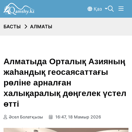
Қаз
БАСТЫ
АЛМАТЫ
Алматыда Орталық Азияның
жаһандық геосаясаттағы
рөліне арналған
халықаралық дөңгелек үстел
өтті
Әсел Болатқызы
16:47, 18 Мамыр 2026