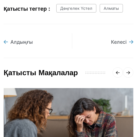
Қатысты тегтер :
Дөңгелек Үстел
Алматы
Алдыңғы
Келесі
Қатысты Мақалалар