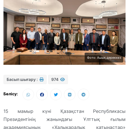
Фото: Ашық дереккөз
Басып шығару :
974
Бөлісу:
15 мамыр күні Қазақстан Республикасы
Президентінің жанындағы Ұлттық ғылым
академиясының «Халықаралық қатынастар»