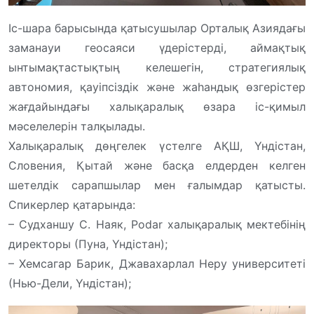
Іс-шара барысында қатысушылар Орталық Азиядағы
заманауи геосаяси үдерістерді, аймақтық
ынтымақтастықтың келешегін, стратегиялық
автономия, қауіпсіздік және жаһандық өзгерістер
жағдайындағы халықаралық өзара іс-қимыл
мәселелерін талқылады.
Халықаралық дөңгелек үстелге АҚШ, Үндістан,
Словения, Қытай және басқа елдерден келген
шетелдік сарапшылар мен ғалымдар қатысты.
Спикерлер қатарында:
– Судханшу С. Наяк, Podar халықаралық мектебінің
директоры (Пуна, Үндістан);
– Хемсагар Барик, Джавахарлал Неру университеті
(Нью-Дели, Үндістан);