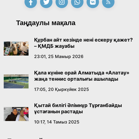
18:39, 23 Шілде 2026
Қонаев қаласының әкімі «Славян базары»
Таңдаулы мақала
байқауының жеңімпазы Ақерке Амалятты
қабылдады
16:27, 23 Шілде 2026
Құрбан айт кезінде нені ескеру қажет?
– ҚМДБ жауабы
Қазақ тіліндегі «құт» концептісінің
23:01, 25 Мамыр 2026
лингвомәдени сипаты
Қала күніне орай Алматыда «Алатау»
09:21, 21 Шілде 2026
жаңа теннис орталығы ашылады
17:05, 20 Қыркүйек 2025
Абайдың адам тәрбиесі туралы
көзқарастарының өзектілігі
Қытай билігі Әлімнұр Тұрғанбайды
18:59, 20 Шілде 2026
ұстағанын растады
10:17, 14 Тамыз 2025
Жасанды интеллект: адамзаттың көмекшісі
ме, әлде бәсекелесі ме?