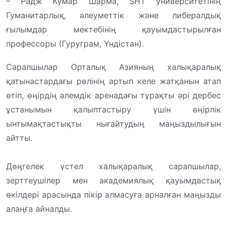
– Радж Кумар Шарма, SHT университетінің
Гуманитарлық, әлеуметтік және либералдық
ғылымдар мектебінің қауымдастырылған
профессоры (Гуруграм, Үндістан).
Сарапшылар Орталық Азияның халықаралық
қатынастардағы рөлінің артып келе жатқанын атап
өтіп, өңірдің әлемдік аренадағы тұрақты әрі дербес
ұстанымын қалыптастыру үшін өңірлік
ынтымақтастықты нығайтудың маңыздылығын
айтты.
Дөңгелек үстел халықаралық сарапшылар,
зерттеушілер мен академиялық қауымдастық
өкілдері арасында пікір алмасуға арналған маңызды
алаңға айналды.