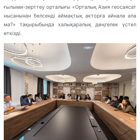
ғылыми-зерттеу орталығы «Орталық Азия геосаясат
нысанынан белсенді аймақтық акторға айнала ала
ма?» тақырыбында халықаралық дөңгелек үстел
өткізді.