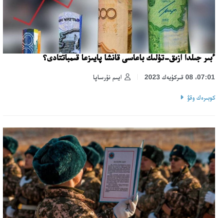
ءبىر جىلدا ازىق-تۇلىك باعاسى قانشا پايىزعا قىمباتتادى؟
07:01، 08 قىركۇيەك 2023
ايىم نۇرساپا
كوبىرەك وقۋ