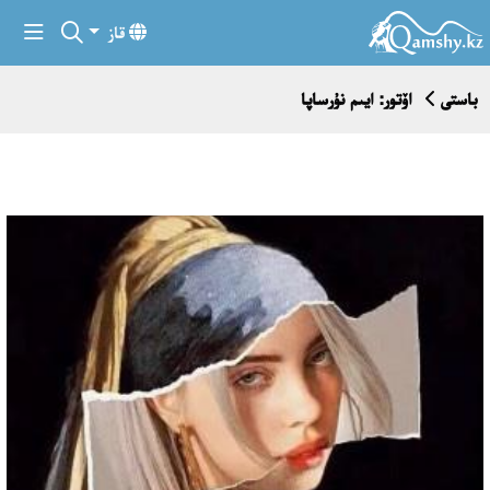
قاز
باستى
اۆتور: ايىم نۇرساپا