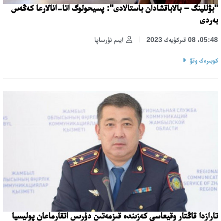
"بۋللينگ – بالاباقشادان باستالادى": پسيحولوگ اتا-انالارعا كەڭەس
بەردى
05:48، 08 قىركۇيەك 2023
ايىم نۇرساپا
كوبىرەك وقۋ
تارازدا قاڭتار وقيعاسى كەزىندە قىزمەتىن دۇرىس اتقارماعان پوليسيا