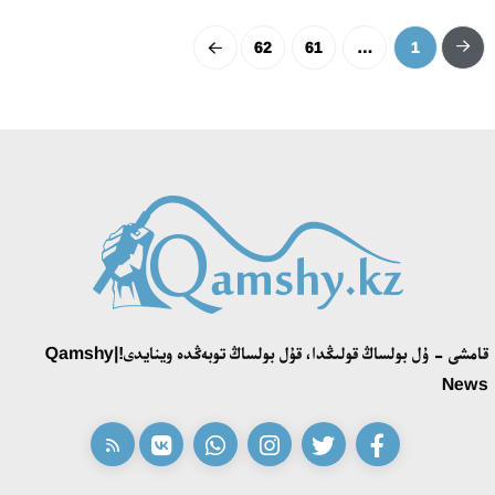
62
61
…
1
قامشى - ۇل بولساڭ قولىڭدا، قۇل بولساڭ توبەڭدە وينايدى!|Qamshy
News