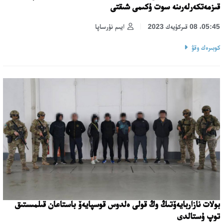
قىزمەتكەرلەرىنە سوت ۇكىمى شىقتى
05:45، 08 قىركۇيەك 2023
ايىم نۇرساپا
كوبىرەك وقۋ
بولات نازاربايەۆتىڭ وڭ قولى ەلدوس قوسپايەۆ باستاعان قىلمىستىق
توپ ۇستالدى