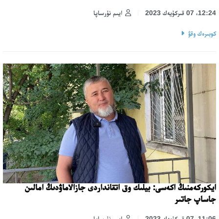
12:24، 07 قىركۇيەك 2023
ايىم نۇرساپا
كوبىرەك وقۋ
ايكوركەمنىڭ اكەسى: بيلىك وق اتقانداردى جازالاماۋدىڭ امالىن
جاساپ جاتىر
11:06، 07 قىركۇيەك 2023
ايىم نۇرساپا