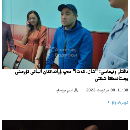
قاڭتار وقيعاسى: "شال، كەت!" دەپ ۇرانداتقان الماتى تۇرعىنى
بوستاندىققا شىقتى
11:38، 08 قىركۇيەك 2023
ايىم نۇرساپا
كوبىرەك وقۋ