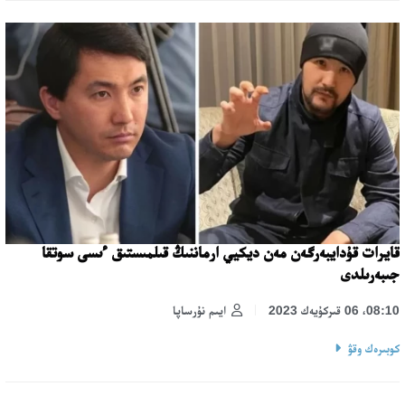
قايرات قۇدايبەرگەن مەن ديكيي ارماننىڭ قىلمىستىق ءىسى سوتقا
جىبەرىلدى
08:10، 06 قىركۇيەك 2023
ايىم نۇرساپا
كوبىرەك وقۋ