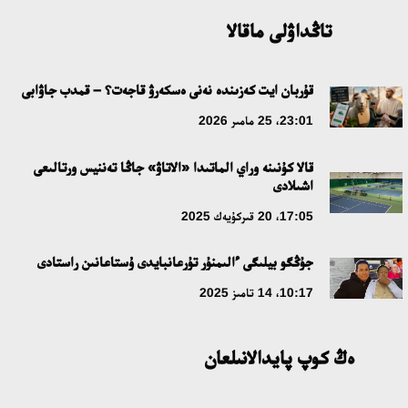
تاڭداۋلى ماقالا
قۇربان ايت كەزىندە نەنى ەسكەرۋ قاجەت؟ – قمدب جاۋابى
23:01، 25 مامىر 2026
قالا كۇنىنە وراي الماتىدا «الاتاۋ» جاڭا تەننيس ورتالىعى
اشىلادى
17:05، 20 قىركۇيەك 2025
جۇڭگو بيلىگى ءالىمنۇر تۇرعانبايدى ۇستاعانىن راستادى
10:17، 14 تامىز 2025
ەڭ كوپ پايدالانىلعان