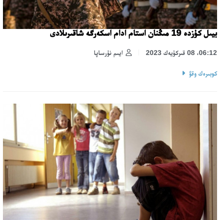
بيىل كۇزدە 19 مىڭنان استام ادام اسكەرگە شاقىرىلادى
06:12، 08 قىركۇيەك 2023
ايىم نۇرساپا
كوبىرەك وقۋ