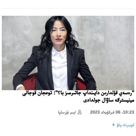
"رەسەي قۇلدارىن دايىنداپ جاتىرمىز با؟": توعجان قوجالى
مينيسترگە ساۋال جولدادى
10:23، 06 قىركۇيەك 2023
ايىم نۇرساپا
كوبىرەك وقۋ