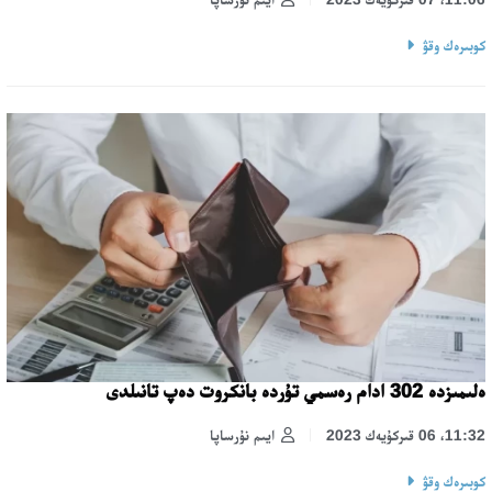
كوبىرەك وقۋ
ەلىمىزدە 302 ادام رەسمي تۇردە بانكروت دەپ تانىلدى
11:32، 06 قىركۇيەك 2023
ايىم نۇرساپا
كوبىرەك وقۋ