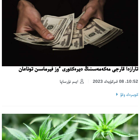
تارازدا قارجى مەكەمەسىنىڭ ديرەكتورى ءوز فيرماسىن توناعان
10:52، 08 قىركۇيەك 2023
ايىم نۇرساپا
كوبىرەك وقۋ