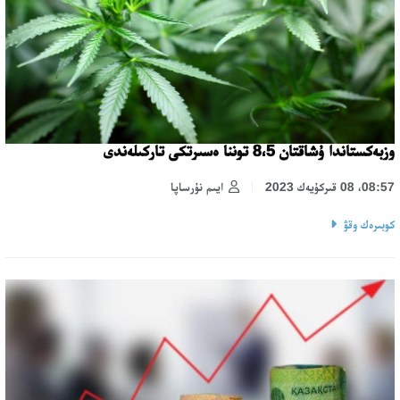
وزبەكستاندا ۇشاقتان 8،5 توننا ەسىرتكى تاركىلەندى
08:57، 08 قىركۇيەك 2023
ايىم نۇرساپا
كوبىرەك وقۋ