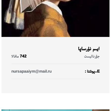
ايىم نۇرساپا
جۋرناليست
742
ماقالا
E-پوشتا :
nursapaaiym@mail.ru