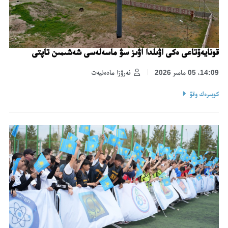
قونايەۆتاعى ەكى اۋىلدا اۋىز سۋ ماسەلەسى شەشىمىن تاپتى
14:09، 05 مامىر 2026
فەرۋزا مادەنيەت
كوبىرەك وقۋ