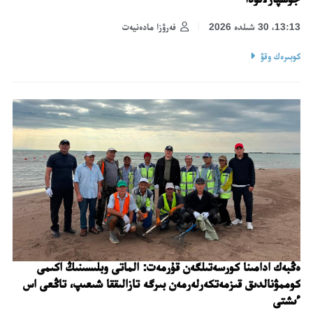
13:13، 30 شىلدە 2026
فەرۋزا مادەنيەت
كوبىرەك وقۋ
ەڭبەك ادامىنا كورسەتىلگەن قۇرمەت: الماتى وبلىسىنىڭ اكىمى
كوممۋنالدىق قىزمەتكەرلەرمەن بىرگە تازالىققا شىعىپ، تاڭعى اس
ءىشتى