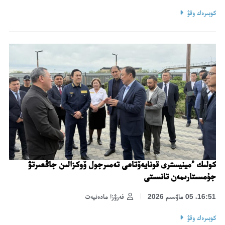
كوبىرەك وقۋ
كولىك ءمينيسترى قونايەۆتاعى تەمىرجول ۆوكزالىن جاڭعىرتۋ
جۇمىستارىمەن تانىستى
16:51، 05 ماۋسىم 2026
فەرۋزا مادەنيەت
كوبىرەك وقۋ