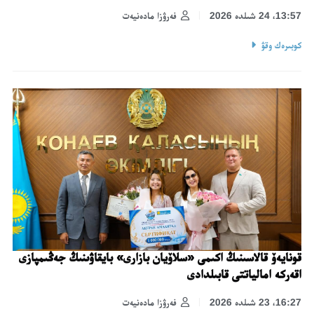
13:57، 24 شىلدە 2026
فەرۋزا مادەنيەت
كوبىرەك وقۋ
قونايەۆ قالاسىنىڭ اكىمى «سلاۆيان بازارى» بايقاۋىنىڭ جەڭىمپازى
اقەركە امالياتتى قابىلدادى
16:27، 23 شىلدە 2026
فەرۋزا مادەنيەت