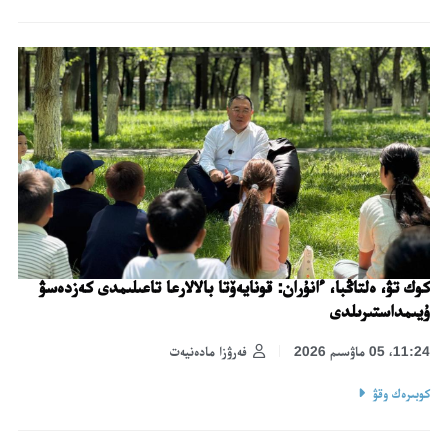
كوك تۋ، ەلتاڭبا، ءانۇران: قونايەۆتا بالالارعا تاعىلىمدى كەزدەسۋ
ۇيىمداستىرىلدى
11:24، 05 ماۋسىم 2026
فەرۋزا مادەنيەت
كوبىرەك وقۋ