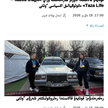
Taza Life» ەكولوگيالىق اكسياسى ءوتتى
17:00، 18 ناۋرىز 2026
اسەل بولات قىزى
كوبىرەك وقۋ
رەفەرەندۋم: قونايەۆ قالاسىندا رەتروكولىكتەر شەرۋى ءوتتى
09:06، 15 ناۋرىز 2026
فەرۋزا مادەنيەت