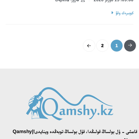
كوبىرەك وقۋ
2
1
قامشى - ۇل بولساڭ قولىڭدا، قۇل بولساڭ توبەڭدە وينايدى!|Qamshy