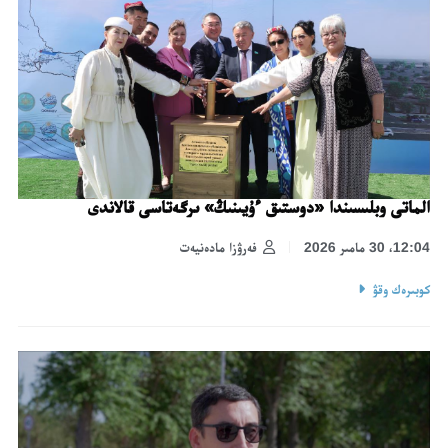
الماتى وبلىسىندا «دوستىق ءۇيىنىڭ» ىرگەتاسى قالاندى
12:04، 30 مامىر 2026
فەرۋزا مادەنيەت
كوبىرەك وقۋ