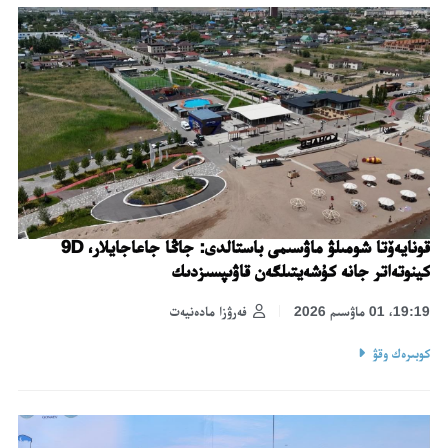
قونايەۆتا شومىلۋ ماۋسىمى باستالدى: جاڭا جاعاجايلار، 9D
كينوتەاتر جانە كۇشەيتىلگەن قاۋىپسىزدىك
19:19، 01 ماۋسىم 2026
فەرۋزا مادەنيەت
كوبىرەك وقۋ