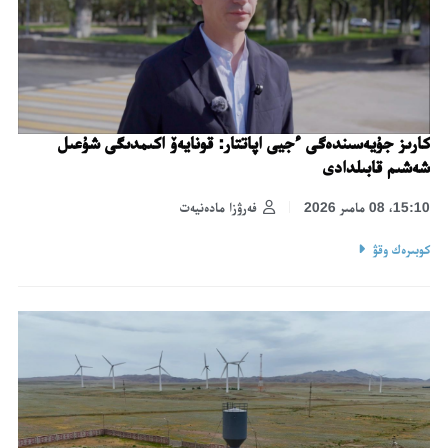
كارىز جۇيەسىندەگى ءجيى اپاتتار: قونايەۆ اكىمدىگى شۇعىل
شەشىم قابىلدادى
15:10، 08 مامىر 2026
فەرۋزا مادەنيەت
كوبىرەك وقۋ