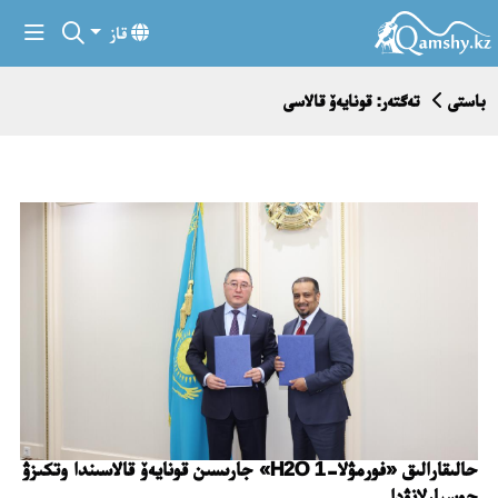
قاز
باستى
تەگتەر: قونايەۆ قالاسى
حالىقارالىق «فورمۋلا-1 H2O» جارىسىن قونايەۆ قالاسىندا وتكىزۋ
جوسپارلانۋدا