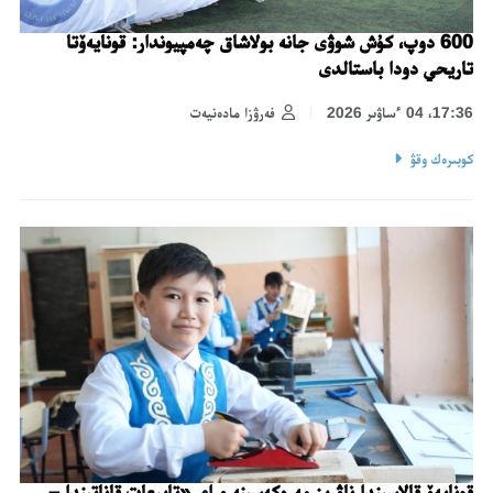
600 دوپ، كۇش شوۋى جانە بولاشاق چەمپيوندار: قونايەۆتا
تاريحي دودا باستالدى
17:36، 04 ءساۋىر 2026
فەرۋزا مادەنيەت
كوبىرەك وقۋ
قونايەۆ قالاسىندا ناۋرىز مەرەكەسىنە وراي «تابيعات قاناتىندا –