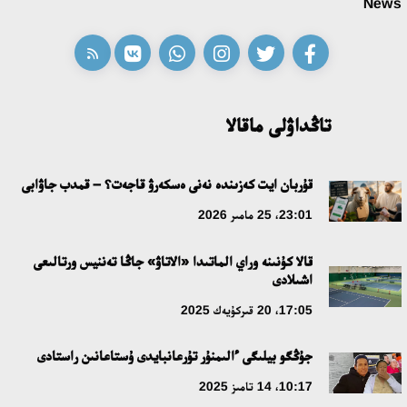
News
تاڭداۋلى ماقالا
قۇربان ايت كەزىندە نەنى ەسكەرۋ قاجەت؟ – قمدب جاۋابى
23:01، 25 مامىر 2026
قالا كۇنىنە وراي الماتىدا «الاتاۋ» جاڭا تەننيس ورتالىعى
اشىلادى
17:05، 20 قىركۇيەك 2025
جۇڭگو بيلىگى ءالىمنۇر تۇرعانبايدى ۇستاعانىن راستادى
10:17، 14 تامىز 2025