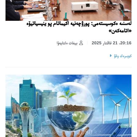
لەسنىە ەكوسيستەمى: پورۋچەنيە اكيماتام پو ينيسياتيۆە
«اتامەكەن»
20:16، 21 قاڭتار 2025
بيفات ەلتايەۆا
كوبىرەك وقۋ