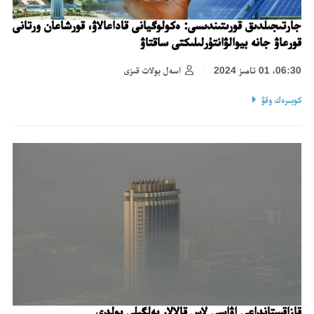
جارتىجىلدىق قورىتىندىسى: ەكولوگيانى قاداعالاۋ، قورشاعان ورتانى
قورعاۋ جانە بيوالۋانتۇرلىلىكتى ساقتاۋ
06:30، 01 تامىز 2024
اسەل بولات قىزى
كوبىرەك وقۋ
قازاقستانداعى اۋاسى لاس قالالار بەلگىلى بولدى