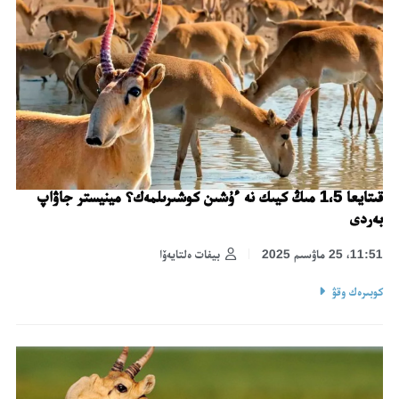
قىتايعا 1،5 مىڭ كيىك نە ءۇشىن كوشىرىلمەك؟ مينيستر جاۋاپ
بەردى
11:51، 25 ماۋسىم 2025
بيفات ەلتايەۆا
كوبىرەك وقۋ