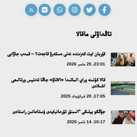
تاڭداۋلى ماقالا
قۇربان ايت كەزىندە نەنى ەسكەرۋ قاجەت؟ – قمدب جاۋابى
23:01، 25 مامىر 2026
قالا كۇنىنە وراي الماتىدا «الاتاۋ» جاڭا تەننيس ورتالىعى
اشىلادى
17:05، 20 قىركۇيەك 2025
جۇڭگو بيلىگى ءالىمنۇر تۇرعانبايدى ۇستاعانىن راستادى
10:17، 14 تامىز 2025