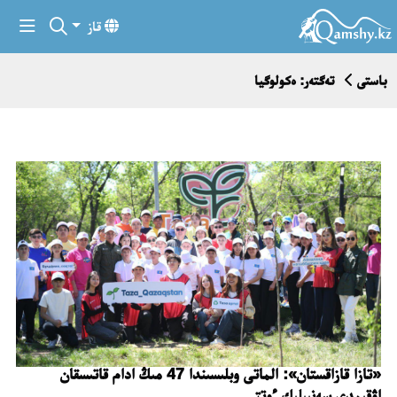
قاز
باستى
تەگتەر: ەكولوگيا
«تازا قازاقستان»: الماتى وبلىسىندا 47 مىڭ ادام قاتىسقان
اۋقىمدى سەنبىلىك ءوتتى