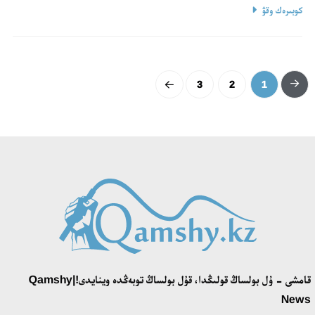
كوبىرەك وقۋ
3
2
1
قامشى - ۇل بولساڭ قولىڭدا، قۇل بولساڭ توبەڭدە وينايدى!|Qamshy
News