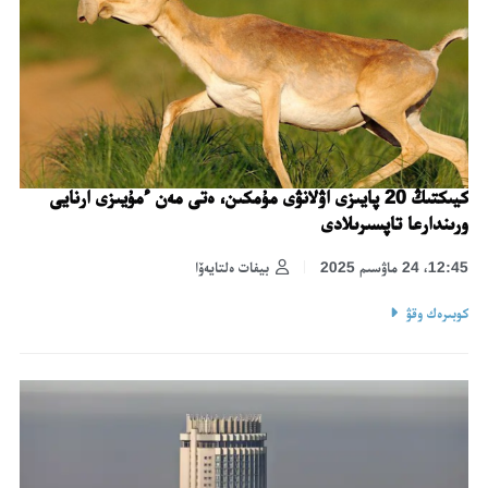
كيىكتىڭ 20 پايىزى اۋلانۋى مۇمكىن، ەتى مەن ءمۇيىزى ارنايى
ورىندارعا تاپسىرىلادى
12:45، 24 ماۋسىم 2025
بيفات ەلتايەۆا
كوبىرەك وقۋ