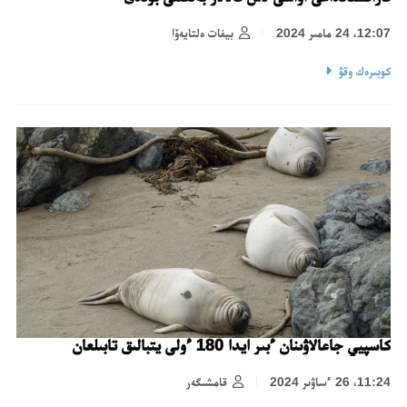
12:07، 24 مامىر 2024
بيفات ەلتايەۆا
كوبىرەك وقۋ
كاسپيي جاعالاۋىنان ءبىر ايدا 180 ءولى يتبالىق تابىلعان
11:24، 26 ءساۋىر 2024
قامشىگەر