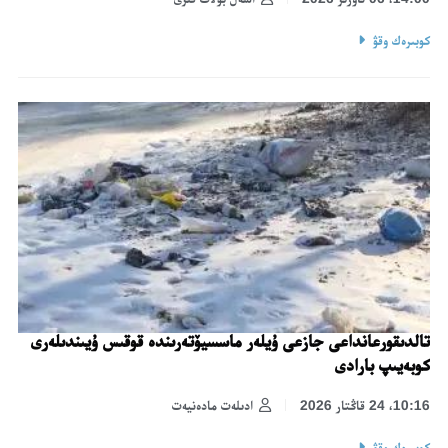
كوبىرەك وقۋ
تالدىقورعانداعى جازعى ۇيلەر ماسسيۆتەرىندە قوقىس ۇيىندىلەرى
كوبەيىپ بارادى
10:16، 24 قاڭتار 2026
ادىلەت مادەنيەت
كوبىرەك وقۋ