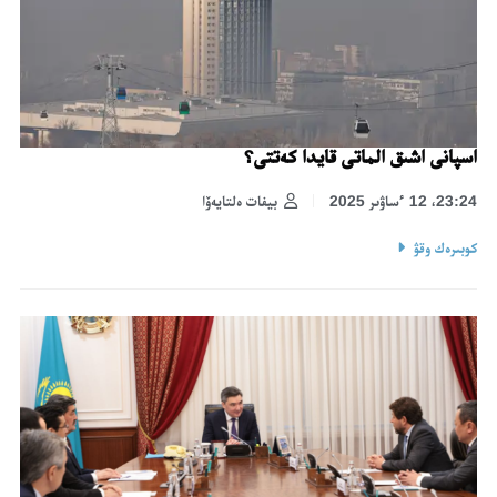
اسپانى اشىق الماتى قايدا كەتتى؟
23:24، 12 ءساۋىر 2025
بيفات ەلتايەۆا
كوبىرەك وقۋ