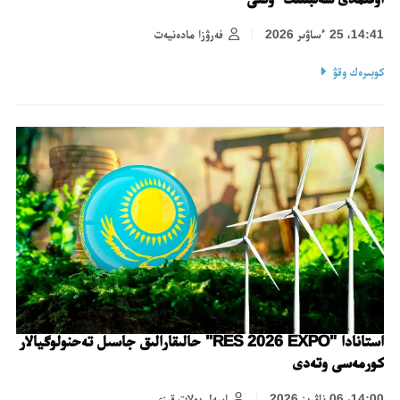
14:41، 25 ءساۋىر 2026
فەرۋزا مادەنيەت
كوبىرەك وقۋ
استانادا "RES 2026 EXPO" حالىقارالىق جاسىل تەحنولوگيالار
كورمەسى وتەدى
14:00، 06 ناۋرىز 2026
اسەل بولات قىزى