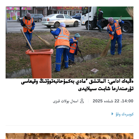
ەڭبەك ادامى: الماتىلىق ءمادي بەكمۇحانبەتوۆتىڭ وقيعاسى
تۇرعىندارعا شابىت سىيلايدى
14:00، 22 شىلدە 2025
اسەل بولات قىزى
كوبىرەك وقۋ