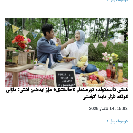
كىشى تالدىكولدە تۇرعىندار «حالىقتىق» مۇز ايدىنىن اشتى: داۋلى
كولگە نازار قايتا ءتۇستى
15:02، 14 قاڭتار 2026
كوبىرەك وقۋ